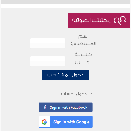
مكتبتك الصوتية
اسم
المستخدم:
كـلـــمـة
الـمـــــرور:
دخول المشتركين
أو الدخول بحساب