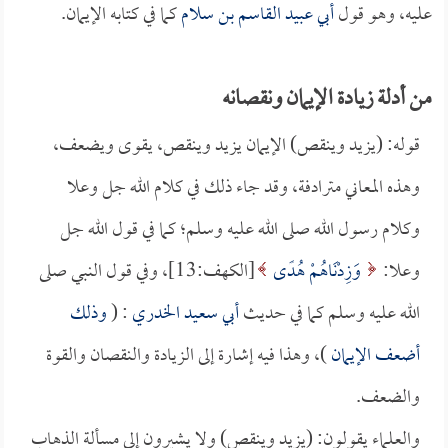
عليه، وهو قول
أبي عبيد القاسم بن سلام
كما في كتابه الإيمان.
من أدلة زيادة الإيمان ونقصانه
قوله: (يزيد وينقص) الإيمان يزيد وينقص، يقوى ويضعف،
وهذه المعاني مترادفة، وقد جاء ذلك في كلام الله جل وعلا
وكلام رسول الله صلى الله عليه وسلم؛ كما في قول الله جل
وعلا:
وَزِدْنَاهُمْ هُدًى
[الكهف:13]، وفي قول النبي صلى
الله عليه وسلم كما في حديث
أبي سعيد الخدري
: (
وذلك
أضعف الإيمان
)، وهذا فيه إشارة إلى الزيادة والنقصان والقوة
والضعف.
والعلماء يقولون: (يزيد وينقص) ولا يشيرون إلى مسألة الذهاب