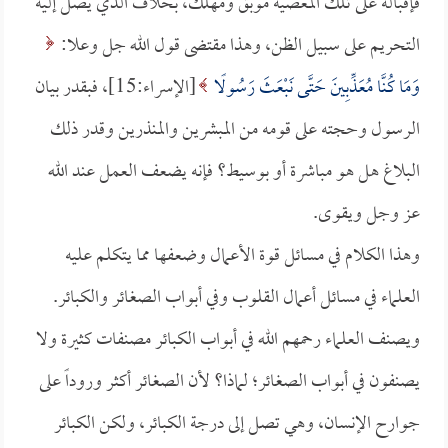
فإقباله على تلك المعصية موبق ومهلك، بخلاف الذي يصل إليه
التحريم على سبيل الظن، وهذا مقتضى قول الله جل وعلا:
وَمَا كُنَّا مُعَذِّبِينَ حَتَّى نَبْعَثَ رَسُولًا
[الإسراء:15]، فبقدر بيان
الرسول وحجته على قومه من المبشرين والمنذرين وقدر ذلك
البلاغ هل هو مباشرة أو بوسيط؟ فإنه يضعف العمل عند الله
عز وجل ويقوى.
وهذا الكلام في مسائل قوة الأعمال وضعفها مما يتكلم عليه
العلماء في مسائل أعمال القلوب وفي أبواب الصغائر والكبائر.
ويصنف العلماء رحمهم الله في أبواب الكبائر مصنفات كثيرة ولا
يصنفون في أبواب الصغائر؛ لماذا؟ لأن الصغائر أكثر وروداً على
جوارح الإنسان، وهي تصل إلى درجة الكبائر، ولكن الكبائر