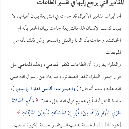
المقادير التي يرجع إليها في تفسير الطاعات
أما أبواب مقادير الأعمال قد جاءت في الشريعة ببيان أعيانها، لا
ببيان كسب الإنسان لها، فالشريعة جاءت ببيان الخمر بأنه أم
الخبائث، وجاءت بأن الزنا والقتل والسحر وغير ذلك بأنه من
الموبقات.
والعلماء يقررون أن الطاعات تكفر المعاصي، وهذه المعاصي على
قول جمهور العلماء تكفر الصغائر، وقد جاء عن رسول الله صلى
الله عليه وسلم أنه قال: (
والصلوات الخمس كفارة لما بينهما
)،
وهذا ظاهر أيضاً في عموم قول الله جل وعلا:
وَأَقِمِ الصَّلاةَ
طَرَفِيِ النَّهَارِ وَزُلَفًا مِنَ اللَّيْلِ إِنَّ الْحَسَنَاتِ يُذْهِبْنَ السَّيِّئَاتِ
[هود:114]، فالحسنة تذهب السيئة، والحسنة الكبيرة تذهب