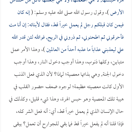
هرة حبستها, لا هي أطعمتها، ولا هي جعلتها تأكل من خشاش
الأرض
)، وقول رسول الله صلى الله عليه وسلم: (
إنه كان
فيمن كان قبلكم رجل لم يعمل خيراً قط، فقال لأبنائه: إن أنا مت
فأحرقوني ثم اطحنوني، ثم ذروني في الريح, فوالله لئن قدر الله
علي ليعذبني عذاباً ما عذبه أحداً من العالمين
)، وهذا الأمر عمل
متباين، وكلها ذنوب، وهذا أوجب دخول النار، وهذا أوجب
دخول الجنة, وهي بذاتها معصية؛ لماذا؟ لأن الذي فعل الذنب
الأول كانت معصيته عظيمة؛ لوجود ضعف حضور القلب في
هيبة تلك المعصية وهو حبس الهرة، وهذا شيء قليل، وكذلك في
حال الإنسان الذي لم يعمل خيراً قط، أي: أنه فعل الشر كله،
فإذا قلنا أنه لم يفعل خيراً قط فما بقي للجوارح أن تعمل؟ يبقى