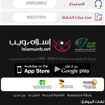
3095038822
الاستماع
عدد مرات الحفظ
840107850
جميع الحقوق محفوظة © 2026 - 1998 لشبكة إسلام ويب
وثيقة الخصوصية
اتفاقية الخدمة
اتصل بنا
من نحن
لغات الموقع: