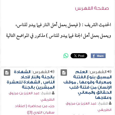
صفحة الفهرس
الحديث الشريف : ( فيعمل بعمل أهل النار فيما يبدو للناس،
ويعمل بعمل أهل الجنة فيما يبدو للناس ) مذكور في المواضع التالية
الفهرس:
العلم
الفهرس:
الشهادة
المسبق بنوع الفتنة
بالجنة والنار لآحاد
ومعرفة وقوعها , موقف
الناس , الشهادة للعشرة
الإنسان من فتنة قلب
المبشرين بالجنة
الحقائق والمعاني
للشيخ:
عبد العزيز بن مرزوق
وعلاجها
الطريفي
للشيخ:
عبد العزيز بن مرزوق
جزء من محاضرة ( اعتقاد
الطريفي
سفيان الثوري [3])