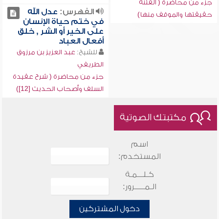
جزء من محاضرة ( الفتنة
الفهرس:
عدل الله
حقيقتها والموقف منها)
في ختم حياة الإنسان
على الخير أو الشر , خلق
أفعال العباد
للشيخ:
عبد العزيز بن مرزوق
الطريفي
جزء من محاضرة ( شرح عقيدة
السلف وأصحاب الحديث [12])
مكتبتك الصوتية
اسم
المستخدم:
كـلـــمـة
الـمـــــرور:
دخول المشتركين