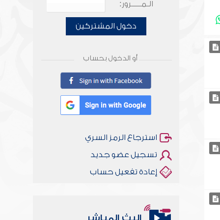
الـمـــــرور:
دخول المشتركين
أو الدخول بحساب
استرجاع الرمز السري
تسجيل عضو جديد
إعادة تفعيل حساب
البث المباشر