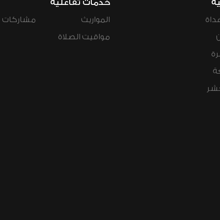
ية
خدمات تفاعلية
داة
المواريث
مشاركات ال
مواقيت الصلاة
رة
ة
عشر