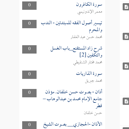
سورة الكافرون
0
معمر الإندونيسي
تيسير أصول الفقه للمبتدئين - الندب
0
والمحرم
محمد حسن عبد الغفار
شرح زاد المستقنع_باب الغسل
0
والتكفين [2]
محمد مختار الشنقيطي
سورة الذاريات
0
محمد جبريل
أذان - بصوت حسن خلفان. مؤذن
0
جامع الإمام محمد بن عبدالوهاب –
قطر
حسن خلفان
الأذان -الحجازي__ بصوت الشيخ
0