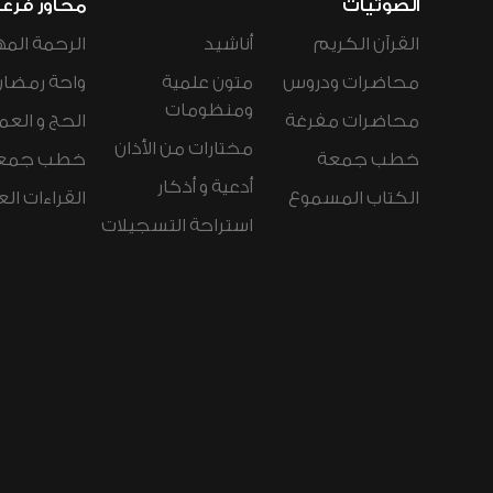
الصوتيات
محاور فرع
القرآن الكريم
أناشيد
الرحمة المه
محاضرات ودروس
متون علمية
واحة رمضان
ومنظومات
محاضرات مفرغة
الحج و العم
مختارات من الأذان
خطب جمعة
خطب جمع
أدعية و أذكار
الكتاب المسموع
القراءات ال
استراحة التسجيلات