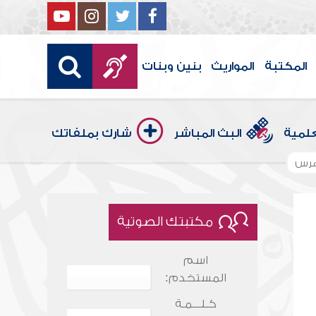
المكتبة
المواريث
بنين وبنات
علمية
البث المباشر
شارك بملفاتك
هرس
مكتبتك الصوتية
اسم
المستخدم:
كـلـــمـة