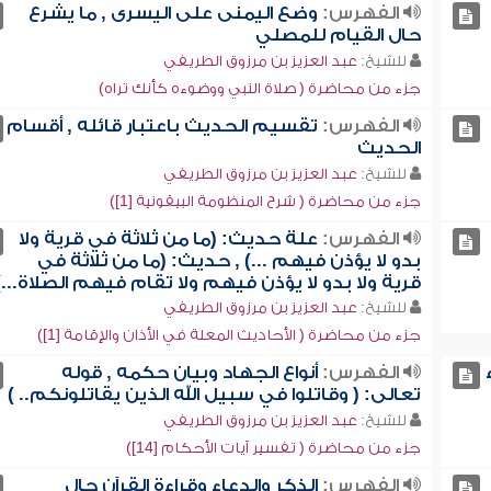
الفهرس:
وضع اليمنى على اليسرى , ما يشرع
حال القيام للمصلي
للشيخ:
عبد العزيز بن مرزوق الطريفي
جزء من محاضرة ( صلاة النبي ووضوءه كأنك تراه)
الفهرس:
تقسيم الحديث باعتبار قائله , أقسام
الحديث
للشيخ:
عبد العزيز بن مرزوق الطريفي
جزء من محاضرة ( شرح المنظومة البيقونية [1])
الفهرس:
علة حديث: (ما من ثلاثة في قرية ولا
بدو لا يؤذن فيهم ...) , حديث: (ما من ثلاثة في
قرية ولا بدو لا يؤذن فيهم ولا تقام فيهم الصلاة...)
للشيخ:
عبد العزيز بن مرزوق الطريفي
جزء من محاضرة ( الأحاديث المعلة في الأذان والإقامة [1])
الفهرس:
أنواع الجهاد وبيان حكمه , قوله
تعالى: ( وقاتلوا في سبيل الله الذين يقاتلونكم.. )
للشيخ:
عبد العزيز بن مرزوق الطريفي
جزء من محاضرة ( تفسير آيات الأحكام [14])
الفهرس:
الذكر والدعاء وقراءة القرآن حال