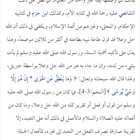
بذلك كما وصفها بهذا غير واحد من العلماء, كما نص على ذلك
الشافعي
عليه رحمة الله في كتابه الأم، وكذلك
ابن حزم
في كتابيه
الإحكام, والمحلى، وغيرهم من أئمة الإسلام، ويكفي في ذلك أن الله
جل وعلا قد قرن طاعة نبيه بطاعته في أكثر من ثلاثين موضعاً، وهذا
يدل على تأكيد أهمية السنة، ورسول الله صلى الله عليه وسلم لم يأت
بشيء من لدنه، وإن ما جاء به هو من الله جل وعلا بواسطة جبريل،
ولهذا قال الله سبحانه وتعالى:
وَمَا يَنْطِقُ عَنِ الْهَوَى
*
إِنْ هُوَ إِلَّا
وَحْيٌ يُوحَى
[النجم:3-4]، فما كان من رسول الله صلى الله عليه
وسلم من قول أو فعل أو تقرير كله من الله جل وعلا، وما كان من
أفعاله عليه الصلاة والسلام فالأصل في ذلك أنه على التعبد، إلا
لقرينة صارفة تصرف الفعل من التعبد إلى غيره، كأفعال الجبلة