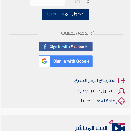
الـمـــــرور:
دخول المشتركين
أو الدخول بحساب
استرجاع الرمز السري
تسجيل عضو جديد
إعادة تفعيل حساب
البث المباشر