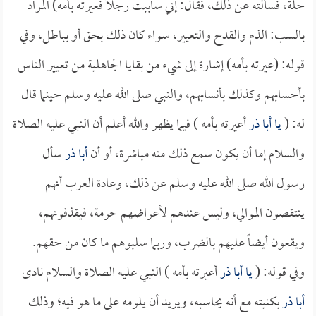
حلة، فسألته عن ذلك، فقال: إني ساببت رجلاً فعيرته بأمه) المراد
بالسب: الذم والقدح والتعيير، سواء كان ذلك بحق أو بباطل، وفي
قوله: (عيرته بأمه) إشارة إلى شيء من بقايا الجاهلية من تعيير الناس
بأحسابهم وكذلك بأنسابهم، والنبي صلى الله عليه وسلم حينما قال
له: (
يا
أبا ذر
أعيرته بأمه ) فيما يظهر والله أعلم أن النبي عليه الصلاة
والسلام إما أن يكون سمع ذلك منه مباشرة، أو أن
أبا ذر
سأل
رسول الله صلى الله عليه وسلم عن ذلك، وعادة العرب أنهم
ينتقصون الموالي، وليس عندهم لأعراضهم حرمة، فيقذفونهم،
ويقعون أيضاً عليهم بالضرب، وربما سلبوهم ما كان من حقهم.
وفي قوله: (
يا
أبا ذر
أعيرته بأمه ) النبي عليه الصلاة والسلام نادى
أبا ذر
بكنيته مع أنه يحاسبه، ويريد أن يلومه على ما هو فيه؛ وذلك