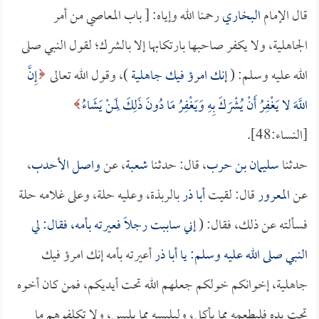
قال الإمام
البخاري
رحمنا الله وإياه: [ باب المعاصي من أمر
الجاهلية، ولا يكفر صاحبها بارتكابها إلا بالشرك؛ لقول النبي صلى
الله عليه وسلم: (
إنك امرؤ فيك جاهلية
)، وقول الله تعالى
إِنَّ
اللَّهَ لا يَغْفِرُ أَنْ يُشْرَكَ بِهِ وَيَغْفِرُ مَا دُونَ ذَلِكَ لِمَنْ يَشَاءُ
[النساء:48].
حدثنا
سليمان بن حرب
، قال: حدثنا
شعبة
، عن
واصل الأحدب
،
عن
المعرور
قال: لقيت
أبا ذر
بالربذة، وعليه حلة، وعلى غلامه حلة
فسألته عن ذلك، فقال: (
إني ساببت رجلاً فعيرته بأمه، فقال: لي
النبي صلى الله عليه وسلم: يا
أبا ذر
أعيرته بأمه إنك امرؤ فيك
جاهلية، إخوانكم خولكم جعلهم الله تحت أيديكم، فمن كان أخوه
تحت يده فليطعمه مما يأكل، وليلبسه مما يلبس، ولا تكلفوهم ما