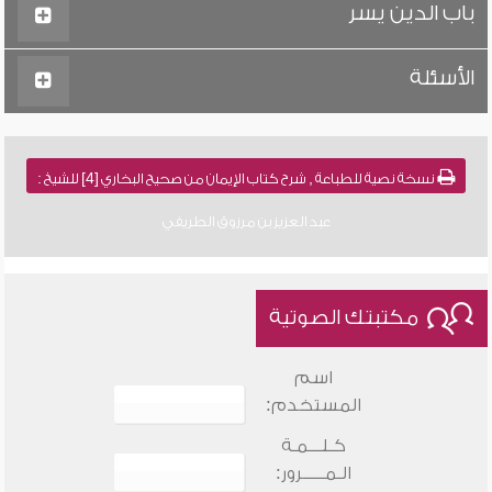
باب الدين يسر
الأسئلة
نسخة نصية للطباعة , شرح كتاب الإيمان من صحيح البخاري [4] للشيخ :
عبد العزيز بن مرزوق الطريفي
مكتبتك الصوتية
اسم
المستخدم:
كـلـــمـة
الـمـــــرور: