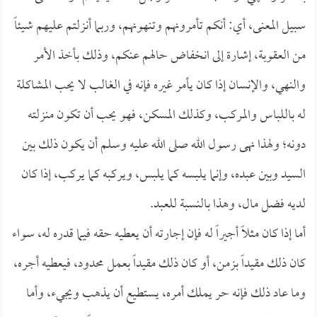
سبيل المعنى، أي: أنكم تأمرونهم وتنهونهم، وربما أنزلتم عليهم شيئاً
من العقوبة، إشارة إلى انخفاض حالهم عنكم، وذلك بأخذ الأمر
والنهي، والإنسان إذا كان يأمر غيره فإنه في الغالب لا يحب المشاكلة
له باللباس والمركب، وكذلك المسكن، فهو يحب أن تكون منزلته
دونه؛ ولهذا نهى رسول الله صلى الله عليه وسلم أن يكون ذلك بين
السيد وبين عبده، وإنما يلبسه كما يلبس، ويركبه كما يركب، إذا كان
لديه فضل مال، وهذا بالنسبة للعبد.
أما إذا كان مثلاً أجيراً له فإن إجارته أن يعطيه حقه فيما قدره له، سواء
كان ذلك مقيداً بزمن، أو كان ذلك مقيداً بعمل محدود، فيعطيه أجره،
وما عاد ذلك فإنه حر يملك أمره، يستطيع أن يذهب ويجيء، وأما