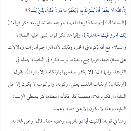
إِنَّ اللَّهَ لا يَغْفِرُ أَنْ يُشْرَكَ بِهِ وَيَغْفِرُ مَا دُونَ ذَلِكَ لِمَنْ يَشَاءُ
[النساء:48]؛ ولهذا ذكرها المصنف رحمه الله تعالى بعد ذكر قوله: (
إنك امرؤ فيك جاهلية
)، وإنما هنا ذكر قول النبي عليه الصلاة
والسلام مع أنه ذكره في الخبر، وذلك لأن التراجم أمارات ودلالات
على معانٍ فيها، فربما جمع زبدة ما يريد ذكره في الباب وجعله في
الترجمة، وإنما قال: (لا يكفر صاحبها بارتكابها إلا بشرك)، يقول:
(ارتكابها) ارتكاب الذنب يعني: ركوبه، والركوب لا يكون إلا على
الدابة، ارتكب فلان معصية كذا فكأنه امتطاها كما يمتطي الإنسان
الدابة، وهذا لا يكون إلا عن قصد وعمد.
وهنا في قوله: (لقيت
أبا ذر
بالربذة وعليه حلة، قال: وعلى غلامه