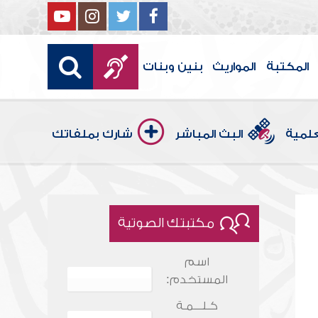
المكتبة
المواريث
بنين وبنات
علمية
البث المباشر
شارك بملفاتك
مكتبتك الصوتية
اسم
المستخدم:
كـلـــمـة