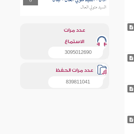
أذان - السيد متولي العال - لبنان
0
السيد متولي العال
عدد مرات
الاستماع
3095012690
عدد مرات الحفظ
839811041