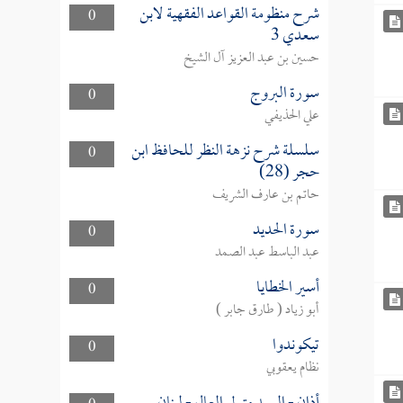
شرح منظومة القواعد الفقهية لابن
0
سعدي 3
حسين بن عبد العزيز آل الشيخ
سورة البروج
0
علي الحذيفي
سلسلة شرح نزهة النظر للحافظ ابن
0
حجر (28)
حاتم بن عارف الشريف
سورة الحديد
0
عبد الباسط عبد الصمد
أسير الخطايا
0
أبو زياد ( طارق جابر )
تيكوندوا
0
نظام يعقوبي