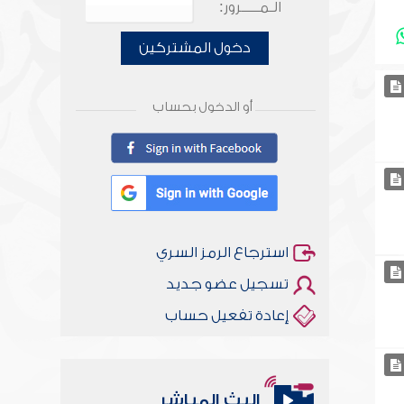
الـمـــــرور:
دخول المشتركين
أو الدخول بحساب
استرجاع الرمز السري
تسجيل عضو جديد
إعادة تفعيل حساب
البث المباشر