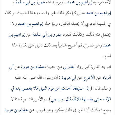
لأنه تفرد به
إبراهيم بن محمد
، ويرويه عنه
عمرو بن أبي سلمة
و
إبراهيم بن محمد
مدني كما ذكر ذلك غير واحد، وهذا الحديث لو كان
في المدينة فحري أن يحمله الكبار، ولما حمله
إبراهيم بن محمد
ولا
يحتمل منه ذلك، وكذلك فتفرد
عمرو بن أبي سلمة
عن
إبراهيم بن
محمد
وهو مصري ثم أصبح شامياً بعد ذلك دليل على نكارة هذا
الخبر.
الوجه الثاني: فيما رواه
الطبراني
من حديث
هشام بن عروة
عن
أبي
الزناد
عن
الأعرج
عن
أبي هريرة
: أن رسول الله صلى الله عليه
وسلم قال: (
إذا استيقظ أحدكم من نوم الليل فلا يغمس يده في
الإناء حتى يغسلها ثلاثاً، قال: ويسمي
) ، والأمر بالتسمية هنا لا
يصح؛ وذلك أن الخبر في ذلك منكر، وهو غريب عن
هشام بن عروة