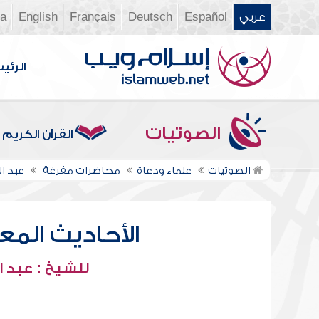
عربي
Español
Deutsch
Français
English
ia
الرئي
الصوتيات
القرآن الكريم
الصوتيات
علماء ودعاة
محاضرات مفرغة
عبد ا
الأحاديث المعل
للشيخ : عبد ا