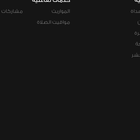
ية
خدمات تفاعلية
داة
المواريث
مشاركات ال
مواقيت الصلاة
رة
ة
عشر