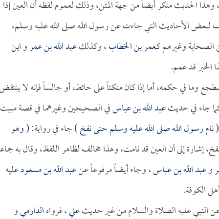
هذا الحديث منكر أيضاً من جهة المتن، وذلك لعموم لفظه أن العين إذا
لف لبعض الأحاديث التي جاءت عن رسول الله صلى الله عليه وسلم،
 الصحابة وغيرهم كـ
عمر بن الخطاب
، وكذلك
عبد الله بن عمر
و
ابن
 الخبر قد عمم.
 وما في حكمه، أما إذا كان متكئاً على حائط، أو جالساً فإنه لا ينتقض
ما جاء في حديث
عبد الله بن عباس
في الصحيحين وغيرهما في قصة مبيت
(
نام رسول الله صلى الله عليه وسلم حتى نفخ
) جاء في رواية: (
وهو
فخ، إشارة إلى أن العين قد نامت، وهذا مخالف لظاهر اللفظ، وقال به جماع
ر
و
عبد الله بن عباس
، وجاء أيضاً مرفوعاً عن
عبد الله بن مسعود
عليه
أهل الكوفة.
 النبي عليه الصلاة والسلام من غير حديث
علي
، فرواه
الدارمي
و