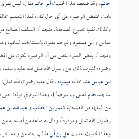
حاتم
، وقد ضعف هذا الحديث
أبو حاتم
فقال: ليس بقوي، و
نامت انتقض الوضوء على أي حال كان، فهذا التعميم مخا
وكذلك لفتيا مجموع الصحابة، فنجد أن السلف الصالح من
عباس
و
ابن مسعود
وغيرهم يفتون باستثناءات للنائم، وهذا
ونجد أن بعض العلماء ينص على أن الوضوء يكون على المضطجع
وضوءه لثبوت ذلك عن رسول الله صلى الله عليه وسلم، ك
ابن عباس
عند خالته
ميمونة
، قال عليه رضوان الله تعالى: 
ساجد، فقام فصلى ولم يتوضأ
)، وهذا النوم في قوله: حتى ن
من العلماء من الصحابة كـ
عمر بن الخطاب
و
عبد الله بن عم
رضوان الله تعالى وموقوفاً، وقال به جماعة من أصحابه من 
وهذا الحديث حديث
علي بن أبي طالب
جاء من وجه آخر عن