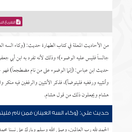
التفريغ ال
من الأحاديث المعلة في كتاب الطهارة حديث: (وكاء السه الع
جالساً فليس عليه الوضوء)؛ وذلك لأنه تفرد به ابن أبي ج
حديث ابن عباس: (إنما الوضوء على من نام مضطجعاً) فهو ح
وأنثييه ورفغيه فليتوضأ)، فذكر الأنثيين والرفغين فيه منكر 
هشام ويجعلون ذلك من قول هشام.
حديث علي: (وكاء السه العينان فمن نام فليت
الحمد لله رب العالمين، وصلى الله وسلم وبارك على نبينا محم