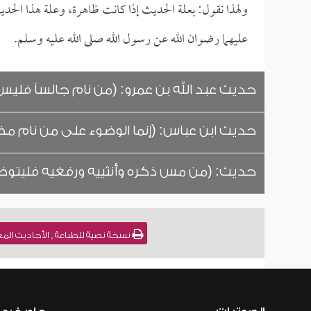
ولهذا نقول: بعلة الحديث إذا كانت ظاهرة، وعلة هذا الح
عليهما رضوان الله عن رسول الله صلى الله عليه وسلم.
حديث عبد الله بن عمرو: (من نام جالساً فليس 
حديث ابن عباس: (إنما الوضوء على من نام م
حديث: (من مس ذكره وأنثييه ورفغيه فليتوض
نسخة نصية للطباعة , الأحاديث المعلة في الطهارة [22] للشيخ :