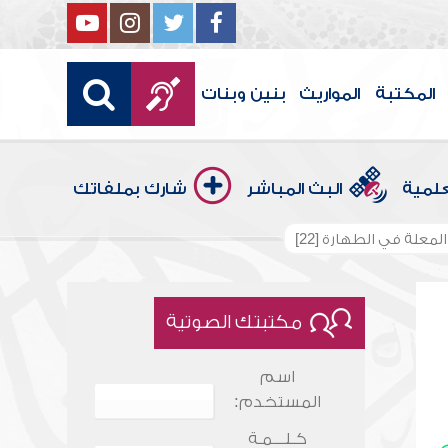
المكتبة
المواريث
بنين وبنات
علمية
البث المباشر
شارك بملفاتك
لمعلة في الطهارة [22]
مكتبتك الصوتية
اسم
المستخدم:
كـلـــمـة