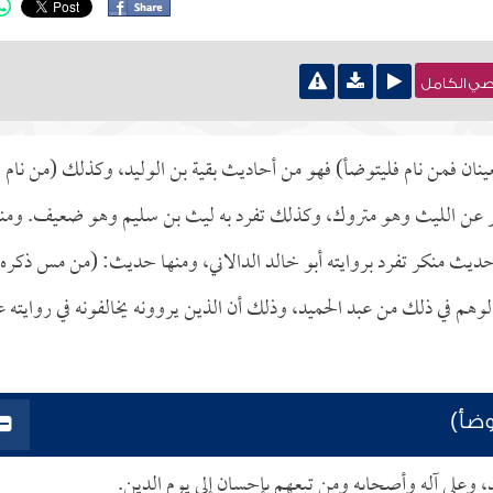
نصي الكامل
ينان فمن نام فليتوضأ) فهو من أحاديث بقية بن الوليد، وكذلك (من نام
عفر عن الليث وهو متروك، وكذلك تفرد به ليث بن سليم وهو ضعيف. ومنه
ديث منكر تفرد بروايته أبو خالد الدالاني، ومنها حديث: (من مس ذكره
والوهم في ذلك من عبد الحميد، وذلك أن الذين يروونه يخالفونه في روايته 
وضأ)
د، وعلى آله وأصحابه ومن تبعهم بإحسان إلى يوم الدين.