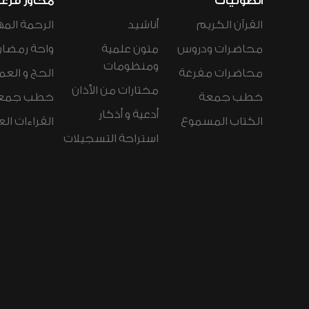
الصوتيات
محاور فرع
القرآن الكريم
أناشيد
الرحمة المه
محاضرات ودروس
متون علمية
واحة رمضان
ومنظومات
محاضرات مفرغة
الحج و العم
مختارات من الأذان
خطب جمعة
خطب جمع
أدعية و أذكار
الكتاب المسموع
القراءات ال
استراحة التسجيلات