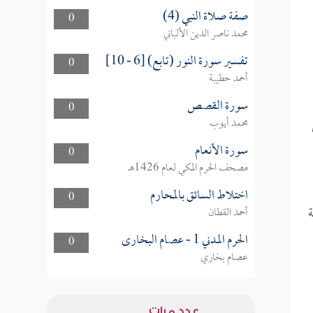
صفة صلاة النبي (4)
0
محمد ناصر الدين الألباني
تفسير سورة النور (تابع) [6 - 10]
0
أحمد حطيبة
سورة القصص
0
محمد أيوب
سورة الأنعام
0
مصحف الحرم المكي لعام 1426هـ
اختلاط السائق بالمحارم
0
ة
أحمد القطان
الحرم المدني 1 - عصام البخارى
0
عصام بخاري
عدد مرات