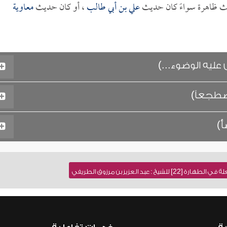
ديث ظاهرة سواءً كان حديث
علي بن أبي طالب
، أو كان حديث
معاوية
عليه الوضوء...)
ضطجعاً)
أ)
 عبد العزيز بن مرزوق الطريفي