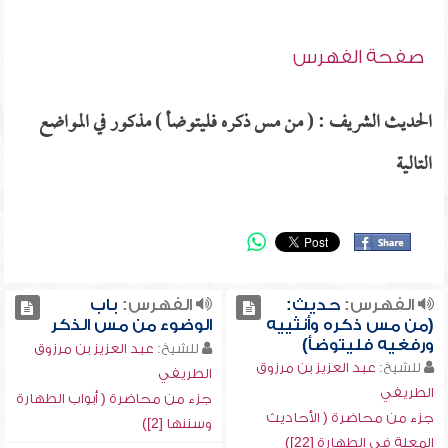
صفحة الفهرس
الحديث الشريف : ( من مس ذكره فليتوضأ ) مذكور في المواضع
التالية
الفهرس:
حديث:
الفهرس:
باب
(من مس ذكره وأنثييه
الوضوء من مس الذكر
ورفغيه فليتوضأ)
للشيخ:
عبد العزيز بن مرزوق
للشيخ:
عبد العزيز بن مرزوق
الطريفي
الطريفي
جزء من محاضرة ( أبواب الطهارة
جزء من محاضرة ( الأحاديث
وسننها [2])
المعلة في الطهارة [22])