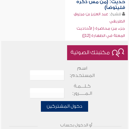
حديث: (من مس ذكره
فليتوضأ)
للشيخ:
عبد العزيز بن مرزوق
الطريفي
جزء من محاضرة ( الأحاديث
المعلة في الطهارة [12])
مكتبتك الصوتية
اسم
المستخدم:
كـلـــمـة
الـمـــــرور:
دخول المشتركين
أو الدخول بحساب