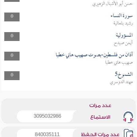
حسن أبو الأشبال الزهيري
سورة النساء
0
رشيد بلعالية
المسؤولية
0
أيمن صيدح
أذان من فلسطين-بصوت صهيب هاني خطبا
0
صهيب هاني خطبا
الشموخ5
0
مهند الدوسري
عدد مرات
3095032986
الاستماع
عدد مرات الحفظ
840035111