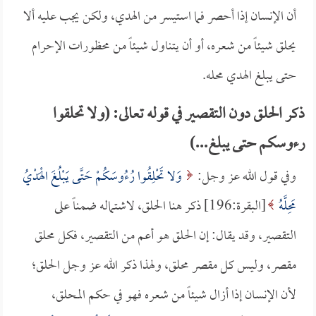
أن الإنسان إذا أحصر فما استيسر من الهدي، ولكن يجب عليه ألا
يحلق شيئاً من شعره، أو أن يتناول شيئاً من محظورات الإحرام
حتى يبلغ الهدي محله.
ذكر الحلق دون التقصير في قوله تعالى: (ولا تحلقوا
رءوسكم حتى يبلغ...)
وفي قول الله عز وجل:
وَلا تَحْلِقُوا رُءُوسَكُمْ حَتَّى يَبْلُغَ الْهَدْيُ
مَحِلَّهُ
[البقرة:196] ذكر هنا الحلق، لاشتماله ضمناً على
التقصير، وقد يقال: إن الحلق هو أعم من التقصير، فكل محلق
مقصر، وليس كل مقصر محلق، ولهذا ذكر الله عز وجل الحلق؛
لأن الإنسان إذا أزال شيئاً من شعره فهو في حكم المحلق،