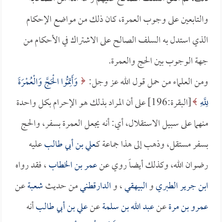
والتابعين على وجوب العمرة، كان ذلك من مواضع الإحكام
الذي استدل به السلف الصالح على الاشتراك في الأحكام من
جهة الوجوب بين الحج والعمرة.
ومن العلماء من حمل قول الله عز وجل:
وَأَتِمُّوا الْحَجَّ وَالْعُمْرَةَ
لِلَّهِ
[البقرة:196] على أن المراد بذلك هو الإحرام بكل واحدة
منهما على سبيل الاستقلال، أي: أنه يجعل العمرة بسفر، والحج
بسفر مستقل، وذهب إلى هذا جماعة كـ
علي بن أبي طالب
عليه
رضوان الله، وكذلك أيضاً روي عن
عمر بن الخطاب
، فقد رواه
ابن جرير الطبري
و
البيهقي
، و
الدارقطني
من حديث
شعبة
عن
عمرو بن مرة
عن
عبد الله بن سلمة
عن
علي بن أبي طالب
أنه