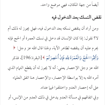
أيضاً من جهة المكان، فهي موضع واحد.
نقض النسك بعد الدخول فيه
ومن أراد أن ينقض نسكه بعد الدخول فيه، فهل يجوز له ذلك أم
لا؟ نقول: إذا كان الإنسان قد دخل في نسك العمرة أو الحج فإنه
يحرم عليه أن ينقضه لظاهر الآية، ولهذا قال الله عز وجل:
وَأَتِمُّوا الْحَجَّ وَالْعُمْرَةَ لِلَّهِ فَإِنْ أُحْصِرْتُمْ
[البقرة:196]، فذكر
الله عز وجل الإحصار يعني: أنه لا يجوز له أن يقطع التمام الذي
أمره الله به إلا بواسطة الإحصار، والإحصار هنا اتفق العلماء
على أنه إحصار العدو واختلفوا فيما عداه.
وفي اتفاقهم في مسألة العدو يدخل في ذلك العدو من الإنس، أو