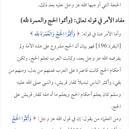
الحجة التي أوجبها الله عز وجل عليه بعد ذلك.
مفاد الأمر في قوله تعالى: (وأتموا الحج والعمرة لله)
وأما الأمر هنا في قوله:
وَأَتِمُّوا الْحَجَّ وَالْعُمْرَةَ لِلَّهِ
[البقرة:196] فهو بيان أن الحج مشروع على هذه الأمة ولم
يفرضه الله عز وجل بعد، وكانت العرب تعلم الحج، ولكن
أحكام الحج كانت قاصرة على العرب فمنهم من بدل، ومنهم من
بقي، وأكثر الناس تبديلاً كفار قريش، والنبي صلى الله عليه
وسلم كان يعلم أحكام الحج ويعلم ما أدخله كفار قريش على
الحج.
ومن العلماء من يقول: إن في قول الله عز وجل:
وَأَتِمُّوا الْحَجَّ