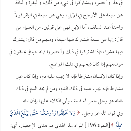
في هذا وأحصر، ويتشاركوا في شيء من ذلك، والبقرة والناقة
عن سبعة على الأرجح في الإبل، وهي عن سبعة في البقر قولاً
واحداً عند السلف، أما الإبل فهي على قولين: من العلماء من
قال: إنها عن سبعة فيشترك فيها سبعة، ومنهم من قال: يشترك
فيها عشرة، فإذا اشتركوا في ذلك وأحصروا فإنه حينئذٍ يحلقون في
موضعهم إذا كان ذبحهم في ذلك الموضع.
وإذا كان الإنسان مشترطاً فإنه لا يجب عليه دم، وإذا كان غير
مشترط فإنه يجب عليه في ذلك الدم، ومن لم يجد الدم في ذلك
فالله عز وجل جعل له فدية سيأتي الكلام عليها بإذن الله.
وفي قول الله عز وجل:
وَلا تَحْلِقُوا رُءُوسَكُمْ حَتَّى يَبْلُغَ الْهَدْيُ
مَحِلَّهُ
[البقرة:196] المراد بهذا الهدي هو هدي الإحصار، أي: