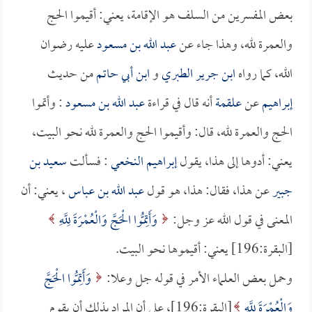
بعض المفسرين من السلف هو الإقامة، يعني: أقيموا الحج
والعمرة لله، وهذا جاء عن
عبد الله بن مسعود
عليه رضوان
الله، كما رواه
ابن جرير الطبري
و
ابن أبي حاتم
من حديث
إبراهيم
عن
علقمة
أنه قال في قراءة
عبد الله بن مسعود
: وأتموا
الحج والعمرة لله، قال: وأقيموا الحج والعمرة لله نحو البيت،
يعني: أدوها إلى هذا، يقول
إبراهيم النخعي
: فسألت
سعيد بن
جبير
عن هذا، فقال: هذا، هو قول
عبد الله بن عباس
، يعني: أن
المعنى في قول الله عز وجل:
وَأَتِمُّوا الْحَجَّ وَالْعُمْرَةَ لِلَّهِ
[البقرة:196] يعني: أقيموها نحو البيت.
وحمل بعض العلماء الأمر في قوله جل وعلا:
وَأَتِمُّوا الْحَجَّ
وَالْعُمْرَةَ لِلَّهِ
[البقرة:196]، على أن المراد بذلك أن يقوم