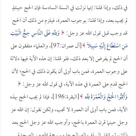
في ذلك، وإذا قلنا: إنها نزلت في السنة السادسة فإن الحج حينئذٍ
لم يجب بعد، وإذا قلنا: بوجوب العمرة، فيلزم من ذلك أن الحج
قد وجب قبل قول الله عز وجل:
وَلِلَّهِ عَلَى النَّاسِ حِجُّ الْبَيْتِ
مَنِ اسْتَطَاعَ إِلَيْهِ سَبِيلًا
[آل عمران:97]، والعلماء متفقون على
أن الحج لم يفرض إلا بعد ذلك، فلو قلنا: إن هذه الآية فيها دلالة
على وجوب العمرة، فمن باب أولى أن يكون ذلك في الحج؛ لأن
الحج قدم على العمرة في هذه الآية، في قول الله عز وجل:
وَأَتِمُّوا الْحَجَّ وَالْعُمْرَةَ لِلَّهِ
[البقرة:196]، فإذا لم يجب الحج بهذه
الآية، فمن باب أولى أن العمرة لا تجب، ولكن نقول: إن الله عز
وجل حينما قرن العمرة بالحج، وأوجب الله عز وجل الحج بعد
ذلك، ثم اتفق السلف الصالح عليهم رحمة الله من الصحابة