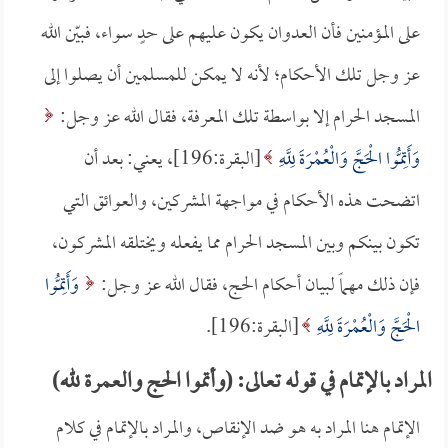
على المؤمنين فأن العدوان يكون عليهم على حدٍ سواء، فبيّن الله
عز وجل تلك الأحكام؛ لأنه لا يمكن للمسلمين أن يصلوا إلى
المسجد الحرام إلا بواسطة تلك المعرفة، فقال الله عز وجل:
وَأَتِمُّوا الْحَجَّ وَالْعُمْرَةَ لِلَّهِ
[البقرة:196]، يعني: بعد أن
اتضحت هذه الأحكام في مواجهة المشركين، والعوائق التي
تكون بينكم وبين المسجد الحرام مما يفعله ويختلقه المشركون،
فإن ذلك مهماً لبيان أحكام الحج، فقال الله عز وجل:
وَأَتِمُّوا
الْحَجَّ وَالْعُمْرَةَ لِلَّهِ
[البقرة:196].
المراد بالإتمام في قوله تعالى: (وأتموا الحج والعمرة لله)
الإتمام هنا المراد به هو ضد الإنقاص، والمراد بالإتمام في كلام