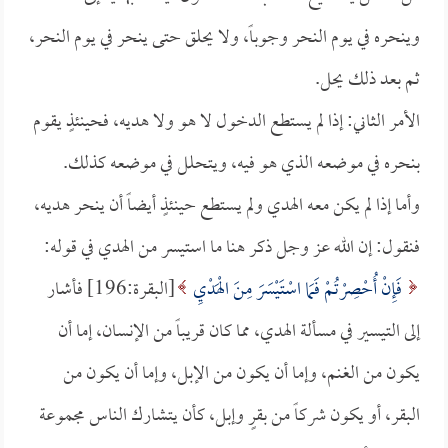
وينحره في يوم النحر وجوباً، ولا يحلق حتى ينحر في يوم النحر،
ثم بعد ذلك يحل.
الأمر الثاني: إذا لم يستطع الدخول لا هو ولا هديه، فحينئذٍ يقوم
بنحره في موضعه الذي هو فيه، ويتحلل في موضعه كذلك.
وأما إذا لم يكن معه الهدي ولم يستطع حينئذٍ أيضاً أن ينحر هديه،
فنقول: إن الله عز وجل ذكر هنا ما استيسر من الهدي في قوله:
فَإِنْ أُحْصِرْتُمْ فَمَا اسْتَيْسَرَ مِنَ الْهَدْيِ
[البقرة:196] فأشار
إلى التيسير في مسألة الهدي، مما كان قريباً من الإنسان، إما أن
يكون من الغنم، وإما أن يكون من الإبل، وإما أن يكون من
البقر، أو يكون شركاً من بقرٍ وإبل، كأن يتشارك الناس مجموعة