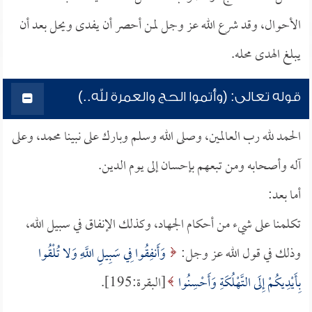
الأحوال، وقد شرع الله عز وجل لمن أحصر أن يفدى ويحل بعد أن
يبلغ الهدى محله.
قوله تعالى: (وأتموا الحج والعمرة لله..)
الحمد لله رب العالمين، وصلى الله وسلم وبارك على نبينا محمد، وعلى
آله وأصحابه ومن تبعهم بإحسان إلى يوم الدين.
أما بعد:
تكلمنا على شيء من أحكام الجهاد، وكذلك الإنفاق في سبيل الله،
وذلك في قول الله عز وجل:
وَأَنفِقُوا فِي سَبِيلِ اللَّهِ وَلا تُلْقُوا
بِأَيْدِيكُمْ إِلَى التَّهْلُكَةِ وَأَحْسِنُوا
[البقرة:195].