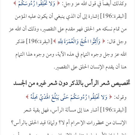
وكذلك أيضاً في قول الله عز وجل:
وَلا تَحْلِقُوا رُءُوسَكُمْ
[البقرة:196] إشارة إلى أن الذي ينبغي أن يكون عليه المؤمن
من تمام نسكه هو الحلق فهو مقدم على التقصير، وذلك أن الله عز
وجل قال:
وَأَتِمُّوا الْحَجَّ وَالْعُمْرَةَ لِلَّهِ
[البقرة:196] فذكر
الله عز وجل وجوه التمام في هذه الآية، ومن وجوه هذا التمام
هنا أن يقدم الإنسان الحلق على التقصير.
تخصيص شعر الرأس بالذكر دون شعر غيره من الجسد
وقوله:
وَلا تَحْلِقُوا رُءُوسَكُمْ حَتَّى يَبْلُغَ الْهَدْيُ مَحِلَّهُ
[البقرة:196] أشار هنا إلى مسألة الرأس، فهل بقية شعر
الإنسان من محظورات الإحرام أم لا؟ ولماذا قيد الحلق بالرأس؟