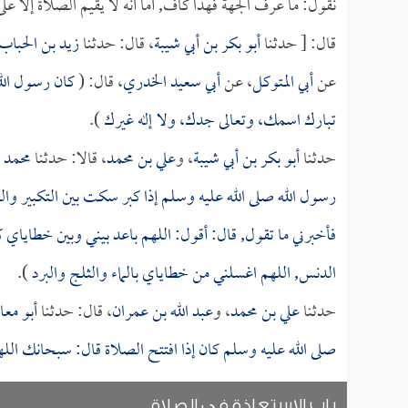
نقول: ما عرف الجهة فهذا كاف, أما أنه لا يقيم الصلاة إلا 
قال: [ حدثنا
أبو بكر بن أبي شيبة
، قال: حدثنا
زيد بن الحباب
عن
أبي المتوكل
، عن
أبي سعيد الخدري
، قال: (
كان رسول الل
تبارك اسمك، وتعالى جدك، ولا إله غيرك
).
حدثنا
أبو بكر بن أبي شيبة
، و
علي بن محمد
، قالا: حدثنا
محمد 
رسول الله صلى الله عليه وسلم إذا كبر سكت بين التكبير وال
فأخبرني ما تقول, قال: أقول: اللهم باعد بيني وبين خطاياي
الدنس, اللهم اغسلني من خطاياي بالماء والثلج والبرد
).
حدثنا
علي بن محمد
، و
عبد الله بن عمران
، قال: حدثنا
أبو معا
صلى الله عليه وسلم كان إذا افتتح الصلاة قال: سبحانك ال
باب الاستعاذة في الصلاة