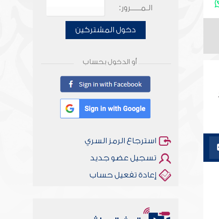
الـمـــــرور:
دخول المشتركين
أو الدخول بحساب
استرجاع الرمز السري
تسجيل عضو جديد
إعادة تفعيل حساب