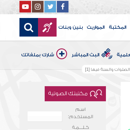
المكتبة
المواريث
بنين وبنات
علمية
البث المباشر
شارك بملفاتك
لصلوات والسنة فيها [1]
مكتبتك الصوتية
اسم
المستخدم:
كـلـــمـة