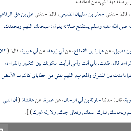
على بوصلة فهذا شيء من التكلف.
، قال: حدثني
جعفر بن سليمان الضبعي
، قال: حدثني
علي بن علي الرفاع
ه صلى الله عليه وسلم يستفتح صلاته يقول: سبحانك اللهم وبحمدك،
بن فضيل
، عن
عمارة بن القعقاع
، عن
أبي زرعة
، عن
أبي هريرة
، قال: (
كان
قراءة, قال: فقلت: بأبي أنت وأمي أرأيت سكوتك بين التكبير والقراءة،
 كما باعدت بين المشرق والمغرب, اللهم نقني من خطاياي كالثوب الأبيض 
وية
، قال: حدثنا
حارثة بن أبي الرجال
، عن
عمرة
، عن
عائشة
: (
أن النبي
لهم وبحمدك, تبارك اسمك, وتعالى جدك, ولا إله غيرك
) ].