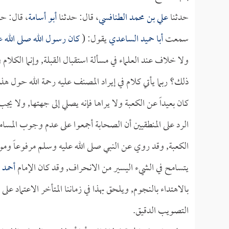
حدثنا
علي بن محمد الطنافسي
، قال: حدثنا
أبو أسامة
، قال: ح
سمعت
أبا حميد الساعدي
يقول: (
كان رسول الله صلى الله عل
ولا خلاف عند العلماء في مسألة استقبال القبلة, وإنما الكلام
ذلك؟ ربما يأتي كلام في إيراد المصنف عليه رحمة الله حول هذ
كان بعيداً عن الكعبة ولا يراها فإنه يصلي إلى جهتها, ولا ي
الرد على المنطقيين أن الصحابة أجمعوا على عدم وجوب المسامت
الكعبة, وقد روي عن النبي صلى الله عليه وسلم مرفوعاً وموق
يتسامح في الشيء اليسير من الانحراف, وقد كان الإمام
أحمد
ع
بالاهتداء بالنجوم, ويلحق بهذا في زماننا المتأخر الاعتماد
التصويب الدقيق.