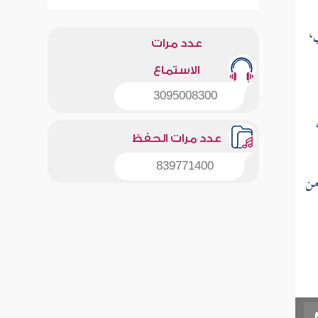
ي
،
عدد مرات
الاستماع
3095008300
عدد مرات الحفظ
839771400
من