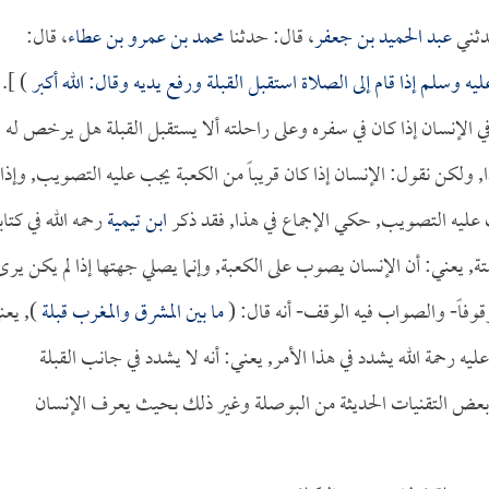
دثني
عبد الحميد بن جعفر
، قال: حدثنا
محمد بن عمرو بن عطاء
، قال:
يه وسلم إذا قام إلى الصلاة استقبل القبلة ورفع يديه وقال: الله أكبر
) ].
 في الإنسان إذا كان في سفره وعلى راحلته ألا يستقبل القبلة هل يرخص له ف
ا, ولكن نقول: الإنسان إذا كان قريباً من الكعبة يجب عليه التصويب, وإذا
جب عليه التصويب, حكي الإجماع في هذا, فقد ذكر
ابن تيمية
رحمه الله في كتاب
ة, يعني: أن الإنسان يصوب على الكعبة, وإنما يصلي جهتها إذا لم يكن يرى
وفاً- والصواب فيه الوقف- أنه قال: (
ما بين المشرق والمغرب قبلة
), يعن
ليه رحمة الله يشدد في هذا الأمر, يعني: أنه لا يشدد في جانب القبلة
 على بعض التقنيات الحديثة من البوصلة وغير ذلك بحيث يعرف الإنسان