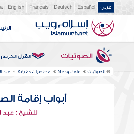
عربي
Español
Deutsch
Français
English
ia
الرئي
الصوتيات
القرآن الكريم
الصوتيات
علماء ودعاة
محاضرات مفرغة
عبد ا
أبواب إقامة الصل
للشيخ : عبد ا