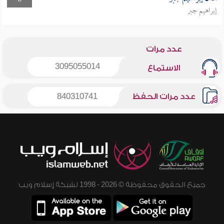
0
إبراهيم جبر
عدد مرات
3095055014
الاستماع
عدد مرات الحفظ
840310741
جميع الحقوق محفوظة © 2026 - 1998 لشبكة إسلام ويب