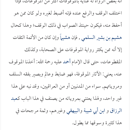
أنه بعض الرواة له عناية بالموقوفات أكثر من المرفوعات، فإذا
اختلف الوقف والرفع عنده فإنه أضبط لغيره ولو كان ممن هو
أحفظ منه، فيكون حينئذ الصواب في ذلك الوقف؛ وهذا كحال
هشيم بن بشير السلمي
, فإن
هشيماً
وإن كان من الأئمة الثقات
إلا أنه ممن يكثر رواية الموقوفات على الصحابة، وكذلك
المقطوعات، حتى قال الإمام
أحمد
عليه رحمة الله: أخذنا الموقوف
عنه، يعني: الآثار الموقوفة، فهو ضابط وعالم وبصير بفقه السلف
ومروياتهم, سواء من المدنيين أو من العراقيين، وقد نبه على هذا
غير واحد، ولهذا يعتني بمروياته من يصنف في هذا الباب كـ
عبد
الرزاق
و
ابن أبي شيبة
و
البيهقي
وغيرهم، وثمة مرجحات في
هذا كثيرة وسوقها مما يطول.