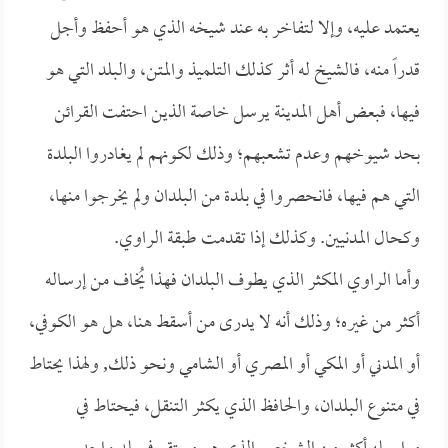
يعتمد عليه، وإلا لتفاخر به عند شيخه الذي هو أحفظ وأجل
قدراً منه، فالشيخ له أثر كذلك التلميذ والمتن، والبلد التي هو
فيها، فبعض أهل المدينة يرسل خاصة الذين احتفت القرائن
بحد شيوخهم وعدم تشعبهم؛ وذلك لكونهم لم يغادروا البلدة
التي هم فيها، فانحصروا في بلدة من البلدان ولم يخرجوا منها،
وكحال المدنيين. وكذلك إذا تقدمت طبقة الراوي.
وأما الراوي المكثر الذي يطوف البلدان فهذا يُخاف من إرساله
أكثر من غيره؛ وذلك أنه لا يدرى من أسقط هنا، هل هو الكوفي،
أو المدني أو المكي أو المصري أو الشامي ونحو ذلك, ولهذا يحتاط
في متنوع البلدان، والحافظ الذي يكثر التنقل، فيحتاط في