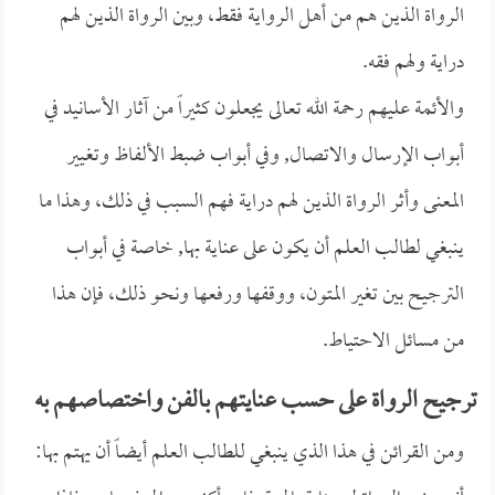
الرواة الذين هم من أهل الرواية فقط، وبين الرواة الذين لهم
دراية ولهم فقه.
والأئمة عليهم رحمة الله تعالى يجعلون كثيراً من آثار الأسانيد في
أبواب الإرسال والاتصال, وفي أبواب ضبط الألفاظ وتغيير
المعنى وأثر الرواة الذين لهم دراية فهم السبب في ذلك، وهذا ما
ينبغي لطالب العلم أن يكون على عناية بها, خاصة في أبواب
الترجيح بين تغير المتون، ووقفها ورفعها ونحو ذلك، فإن هذا
من مسائل الاحتياط.
ترجيح الرواة على حسب عنايتهم بالفن واختصاصهم به
ومن القرائن في هذا الذي ينبغي للطالب العلم أيضاً أن يهتم بها: