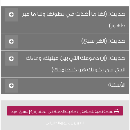
حديث: (لها ما أخذت في بطونها ولنا ما غبر
طهور)
حديث: (الهر سبع)
حديث: (إن دموعك التي بين عينيك، وماءك
الذي في ركوتك هو كنخامتك)
الأسئلة
نسخة نصية للطباعة , الأحاديث المعلة في الطهارة [4] للشيخ : عبد
العزيز بن مرزوق الطريفي