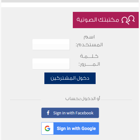
مكتبتك الصوتية
اسم
المستخدم:
كـلـــمـة
الـمـــــرور:
دخول المشتركين
أو الدخول بحساب