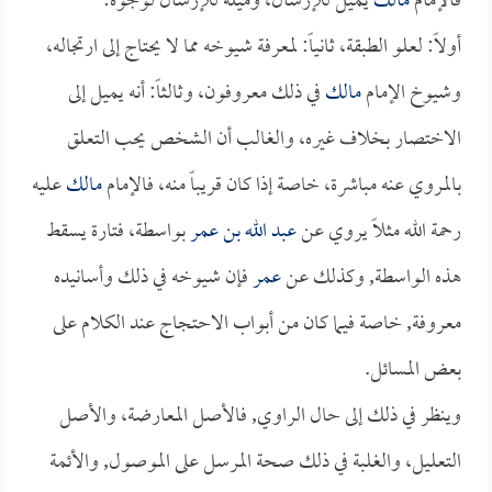
فالإمام
مالك
يميل للإرسال، وميله للإرسال لوجوه:
أولاً: لعلو الطبقة، ثانياً: لمعرفة شيوخه مما لا يحتاج إلى ارتجاله،
وشيوخ الإمام
مالك
في ذلك معروفون، وثالثاً: أنه يميل إلى
الاختصار بخلاف غيره، والغالب أن الشخص يحب التعلق
بالمروي عنه مباشرة، خاصة إذا كان قريباً منه، فالإمام
مالك
عليه
رحمة الله مثلاً يروي عن
عبد الله بن عمر
بواسطة، فتارة يسقط
هذه الواسطة, وكذلك عن
عمر
فإن شيوخه في ذلك وأسانيده
معروفة, خاصة فيما كان من أبواب الاحتجاج عند الكلام على
بعض المسائل.
وينظر في ذلك إلى حال الراوي, فالأصل المعارضة، والأصل
التعليل، والغلبة في ذلك صحة المرسل على الموصول, والأئمة