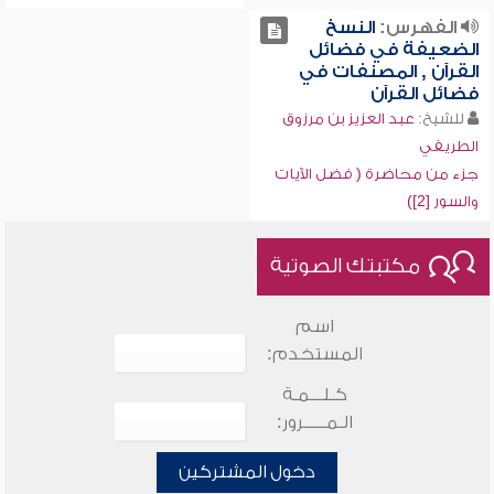
الفهرس:
النسخ
الضعيفة في فضائل
القرآن , المصنفات في
فضائل القرآن
للشيخ:
عبد العزيز بن مرزوق
الطريفي
جزء من محاضرة ( فضل الآيات
والسور [2])
مكتبتك الصوتية
اسم
المستخدم:
كـلـــمـة
الـمـــــرور:
دخول المشتركين