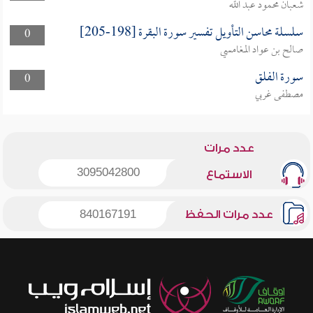
شعبان محمود عبد الله
سلسلة محاسن التأويل تفسير سورة البقرة [198-205]
0
صالح بن عواد المغامسي
سورة الفلق
0
مصطفى غربي
عدد مرات
3095042800
الاستماع
عدد مرات الحفظ
840167191