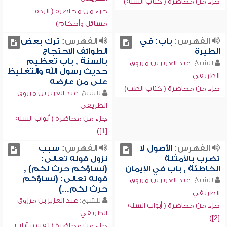
جزء من محاضرة ( كتاب السنة)
جزء من محاضرة ( الردة ..
مسائل وأحكام)
الفهرس:
باب: في
الفهرس:
ترك بعض
الطيرة
الطوائف الاحتجاج
بالسنة , باب تعظيم
للشيخ:
عبد العزيز بن مرزوق
حديث رسول الله والتغليظ
الطريفي
على من عارضه
جزء من محاضرة ( كتاب الطب)
للشيخ:
عبد العزيز بن مرزوق
الطريفي
جزء من محاضرة ( أبواب السنة
[1])
الفهرس:
الأصول لا
الفهرس:
سبب
تضرب بالأمثلة
نزول قوله تعالى:
الخاطئة , باب في الإيمان
(نساؤكم حرث لكم) ,
قوله تعالى: (نساؤكم
للشيخ:
عبد العزيز بن مرزوق
حرث لكم...)
الطريفي
للشيخ:
عبد العزيز بن مرزوق
جزء من محاضرة ( أبواب السنة
الطريفي
[2])
جزء من محاضرة ( تفسير آيات