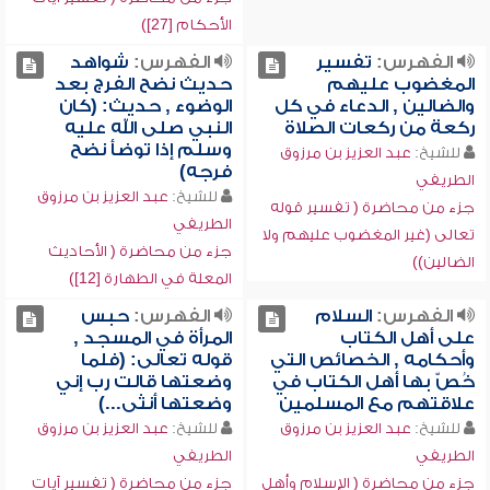
الأحكام [27])
الفهرس:
تفسير
الفهرس:
شواهد
المغضوب عليهم
حديث نضح الفرج بعد
والضالين , الدعاء في كل
الوضوء , حديث: (كان
ركعة من ركعات الصلاة
النبي صلى الله عليه
وسلم إذا توضأ نضح
للشيخ:
عبد العزيز بن مرزوق
فرجه)
الطريفي
للشيخ:
عبد العزيز بن مرزوق
جزء من محاضرة ( تفسير قوله
الطريفي
تعالى (غير المغضوب عليهم ولا
جزء من محاضرة ( الأحاديث
الضالين))
المعلة في الطهارة [12])
الفهرس:
السلام
الفهرس:
حبس
على أهل الكتاب
المرأة في المسجد ,
وأحكامه , الخصائص التي
قوله تعالى: (فلما
خُصّ بها أهل الكتاب في
وضعتها قالت رب إني
علاقتهم مع المسلمين
وضعتها أنثى...)
للشيخ:
عبد العزيز بن مرزوق
للشيخ:
عبد العزيز بن مرزوق
الطريفي
الطريفي
جزء من محاضرة ( الإسلام وأهل
جزء من محاضرة ( تفسير آيات