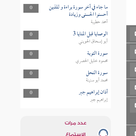
ما جاء في آخر سورة براءة و للذين
0
أحسنوا الحسنى وزيادة
أحمد حطيبة
الوصايا قبل المنايا 3
0
أبو إسحاق الحويني
سورة التوبة
0
محمود خليل الحصري
سورة النحل
0
محمد أبو سنينة
أذان إبراهيم جبر
0
إبراهيم جبر
عدد مرات
الاستماع