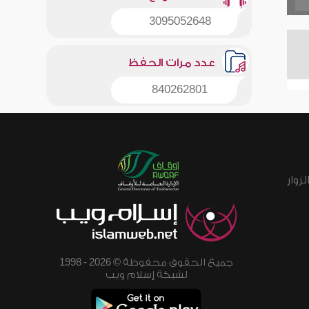
3095052648
عدد مرات الحفظ
840262801
زوار
جميع الحقوق محفوظة © 2026 - 1998
لشبكة إسلام ويب