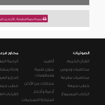
نسخة نصية للطباعة , الأحاديث المعلة في الصلاة [2] للشيخ :
الصوتيات
محاور فرع
القرآن الكريم
أناشيد
الرحمة المه
محاضرات ودروس
متون علمية
واحة رمضان
ومنظومات
محاضرات مفرغة
الحج و العم
مختارات من الأذان
خطب جمعة
خطب جمع
أدعية و أذكار
الكتاب المسموع
القراءات ال
استراحة التسجيلات