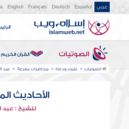
عربي
Español
Deutsch
Français
English
ia
الرئي
الصوتيات
القرآن الكريم
الصوتيات
علماء ودعاة
محاضرات مفرغة
عبد ا
الأحاديث المع
للشيخ : عبد ا