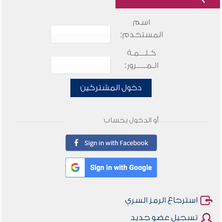
اسم
المستخدم:
كـلـــمـة
الـمـــــرور:
دخول المشتركين
أو الدخول بحساب
استرجاع الرمز السري
تسجيل عضو جديد