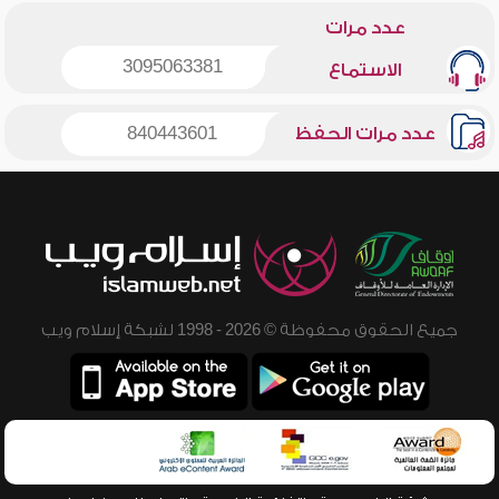
عدد مرات
3095063381
الاستماع
عدد مرات الحفظ
840443601
جميع الحقوق محفوظة © 2026 - 1998 لشبكة إسلام ويب