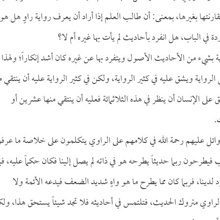
رنتها بغيرها، بمعنى: أن طالب العلم إذا أراد أن يعرف رواية راوٍ هل هو م
ة في الباب، هل انفرد بأحاديث لم يأت بها غيره أم لا؟
ية بشيء من الأحاديث الأصول ويتفرد بها عن غيره كان أشد إنكاراً؛ ولهذا 
الرواية ويشق عليه في كثير الرواية، ولكن في كثير الرواية عليه أن ينتقي 
ق على الإنسان أن ينظر في هذه الثلاثمائة فعليه أن ينتقي منها عشرين أو
.
 الأوائل عليهم رحمة الله في كلامهم على الراوي يتكلمون على خلاصة ما عرفو
 فيطرحون ربما حديثاً يطرحه هو في ذاته لم يصل إلينا فكان حكماً عليه، فما
نا، فربما كان مما يطرح ما هو واهٍ شديد الضعف فيدعه الأئمة ولا
لراوي متروك الحديث، فتلتمس في أحاديثه فلا تجد شيئاً يستحق هذا، ول