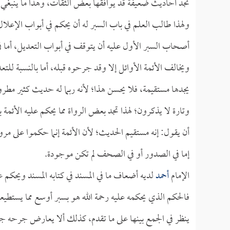
تجد أحاديث ضعيفة قد يوافقها بعض الثقات، وهذا ما ينبغي أن
ولهذا طالب العلم في باب السبر له أن يحكم في أبواب الإعلال،
أصحاب السبر الأول عليه أن يتوقف في أبواب التعديل، أما في 
ويخالف الأئمة الأوائل إلا وقد جرحوه قبله، أما بالنسبة للتع
يجدها مستقيمة، فلا يحسن هذا؛ لأنه ربما له حديث كثير مطرو
وتارة لا يذكرون؛ لهذا تجد بعض الرواة مما يحكم عليه الأئمة 
أن يقول: إنه مستقيم الحديث؛ لأن الأئمة إنما حكموا على مر
إما في الصدور أو في الصحف لم تكن موجودة.
الإمام
أحمد
لديه أضعاف ما في المسند في كتابه المسند ويحكم عل
فالحكم الذي يحكمه عليه رحمة الله هو بسبر أوسع مما يستطيعه
ينظر في الجمع بينها على ما تقدم، كذلك ألا يعارض جرحه جرح