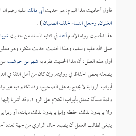
فأول أحاديث هذا اليوم: هو حديث
أبي مالك
عليه رضوان الل
الغلمان, وجعل النساء خلف الصبيان
) .
هذا الحديث رواه الإمام
أحمد
في كتابه المسند من حديث
شيبا
صلى الله عليه وسلم، وهذا الحديث حديث منكر، وهو معلول
أول هذه العلل: أن هذا الحديث تفرد به
شهر بن حوشب
عن
يضعفه بعض الحفاظ في روايته, وإن كان من أهل الثقة في الديان
أبواب الرواية لا يحتج به على الصحيح، وقد تكلم فيه غير و
وثمة مسألة تتعلق بأبواب الكلام على الرواة, وقد أشرنا إليها 
ولا يريدون بذلك حفظه وإنما يريدون بذلك ديانته، أو ربما يري
ينبغي لطالب العمل أن يضبط حال الراوي من جهة تعدد أحواله،