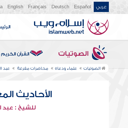
عربي
Español
Deutsch
Français
English
ia
الرئي
الصوتيات
القرآن الكريم
الصوتيات
علماء ودعاة
محاضرات مفرغة
عبد ا
الأحاديث المعل
للشيخ : عبد ا