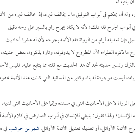
 ينتبه له.
 وله أن يحكم في أبواب التوثيق ما لم يخالف غيره، إذا خالف غيره من الأئ
أبواب الجرح فله ذلك؛ لأنه لا يكاد يجرح راوٍ بالسبر على وجه دقيق
ديل فإن تعديله لراوٍ من الرواة قام الأئمة بجرحه لأن له عشرة أحاديث
ح ما ذكره العلماء؛ لأن المطروح لا يدونونه، وتارة يذكرون بعض حديثه،
بالترك وتسبر حديثه تجد أن هذا الحديث مع قلته مما يتابع عليه، فليس لأحد
ويات ليست موجودة لدينا، وكثير من المسانيد التي كانت عند الأئمة محفو
ى الرواة لا على الأحاديث التي في مسنده وإنما على الأحاديث التي لديه،
 الإنسان؛ ولهذا نقول: ينبغي للإنسان في أبواب التعارض في كلام الأئمة أ
 الأئمة الأوائل، أو تعديله تعديل الأئمة الأوائل.
شهر بن حوشب
في ه