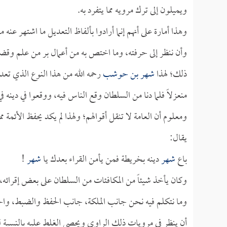
ويميلون إلى ترك مرويه مما يتفرد به.
وهذا أمارة على أنهم إنما أرادوا بألفاظ التعديل ما اشتهر عنه من
وأن ننظر إلى حرفته، وما اختص به من أعمال بر من علم وقضاء
ذلك؛ لهذا
شهر بن حوشب
رحمه الله من هذا النوع الذي تعدد
منعزلاً فلما دنا من السلطان وقع الناس فيه، ووقعوا في دينه في 
ومعلوم أن العامة لا تنقل أقوالهم؛ ولهذا لم يكد يحفظ الأئمة 
يقال:
باع
شهر
دينه بخريطة فمن يأمن القراء بعدك يا
شهر
!
وكان يأخذ شيئاً من المكافئات من السلطان على بعض إقرائه، ول
وما نتكلم فيه نحن جانب الملكة، جانب الحفظ والضبط، وال
أن ينظر في مرويات ذلك الراوي ويحصي الغلط عليه بالنسبة لك