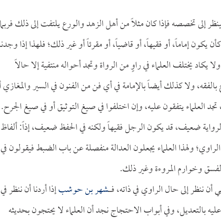
ينظر إلى تخصصه فإذا كان مثلاً من أهل الزهد والورع يلتفت إلى ذلك فربما
ون إماماً، أو فقيهاً، أو قاضياً، أو مقرئاً أو غير ذلك؛ فلهذا إذا وجدنا
ولا يكاد يختلف العلماء في راوٍ من الرواة وتجد أحواله منتفية إلا حالاً
 بالفقه، ولا كذلك أيضاً بالإمامة في أي فن من الفنون في السير والمغازي أ
تجد العلماء يتفقون عليه، وإن اختلفوا في صيغ التوثيق أو في صيغ الجرح.
الرواية ضعيف، قد يكون الرجل فقيهاً ولكنه في الحفظ ضعيف، إذاً: ألفاظ
اوي؛ ولهذا العلماء يجعلون العدالة منفصلة عن باب الضبط فيقولون في
الفسق وخوارم المروءة وغير ذلك.
ن ننظر إلى حال الراوي في ذاته، فــــــ
شهر بن حوشب
إذا أردنا أن ننظر في
ن عليه بالتعديل، وفي أبواب الاحتجاج نجد أن العلماء لا يحتجون بحديثه