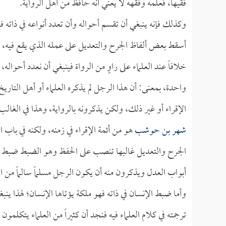
فقيهاً، فعلمه وفقهه لا يعني أنه حافظ من أهل الرواية.
وكذلك فإنه ينبغي أن تقسم أحواله وأن تعدد أنواعه في ذاته ف
أسقط بعض ألفاظ الجرح والتعديل على عمله الذي يقع فيه، كأن يك
خلافاً عند العلماء على راوٍ من الرواة فينبغي أن نعدد أحواله، 
واحدة، بمعنى: أن هذا الرجل لم يذكره العلماء أو أهل التاريخ
الإقراء أو غير ذلك، ولكن يذكرونه بالرواية، وهذا في الغالب 
شهر بن حوشب
هو من أئمة الإقراء في زمنه، ولكنه في باب 
الجرح والتعديل غالبها تنصب على الحفظ وهو الضبط ضبط الر
أبواب العدل ويذكرون منه أن يكون الرجل مسلماً سالماً من 
وأما ضبط الإنسان في ذاته فهو ملكة يؤتاها الإنسان؛ لهذا ينبغي أ
ترجمته في كلام العلماء فيه فنجد أن كثيراً من العلماء يتكلمو