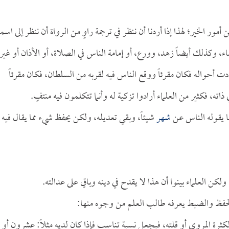
 أمور الخير؛ لهذا إذا أردنا أن ننظر في ترجمة راوٍ من الرواة أن ننظر إلى اسم
، وكذلك أيضاً زهد، وورع، أو إمامة الناس في الصلاة، أو الأذان أو غير
ت أحواله فكان مقرئاً ووقع الناس فيه لقربه من السلطان، فكان مقرئاً
ذاته، فكثير من العلماء أرادوا تزكية له وأنما تتكلمون فيه منتفٍ.
مما يقوله الناس عن
شهر
شيئاً، وبقي تعديله، ولكن يحفظ شيء مما يقال فيه
كن العلماء بينوا أن هذا لا يقدح في دينه وباقٍ على عدالته.
حفظ والضبط يعرفه طالب العلم من وجوه منها:
ثرة المروي أو قلته، فيجعل نسبة تناسب فإذا كان لديه مثلاً: عشرون أو