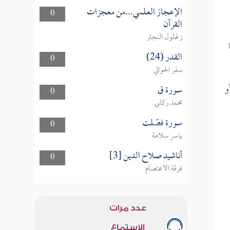
الإعجاز العلمي...من معجزات
0
القرآن
زغلول النجار
القدر (24)
0
سفر الحوالي
و
سورة ق
0
محمد ركابي
سورة فصّلت
0
ياسر سلامة
أناشيد صلاح الدين [3]
0
فرقة الاعتصام
عدد مرات
الاستماع