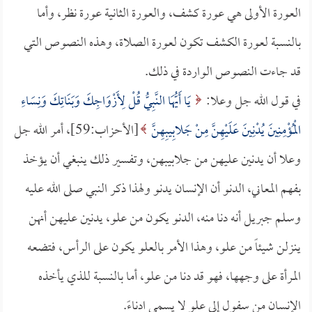
العورة الأولى هي عورة كشف، والعورة الثانية عورة نظر، وأما
بالنسبة لعورة الكشف تكون لعورة الصلاة، وهذه النصوص التي
قد جاءت النصوص الواردة في ذلك.
في قول الله جل وعلا:
يَا أَيُّهَا النَّبِيُّ قُلْ لِأَزْوَاجِكَ وَبَنَاتِكَ وَنِسَاءِ
الْمُؤْمِنِينَ يُدْنِينَ عَلَيْهِنَّ مِنْ جَلابِيبِهِنَّ
[الأحزاب:59]، أمر الله جل
وعلا أن يدنين عليهن من جلابيبهن، وتفسير ذلك ينبغي أن يؤخذ
بفهم المعاني، الدنو أن الإنسان يدنو ولهذا ذكر النبي صلى الله عليه
وسلم جبريل أنه دنا منه، الدنو يكون من علو، يدنين عليهن أنهن
ينزلن شيئاً من علو، وهذا الأمر بالعلو يكون على الرأس، فتضعه
المرأة على وجهها، فهو قد دنا من علو، أما بالنسبة للذي يأخذه
الإنسان من سفول إلى علو لا يسمى ادناءً.