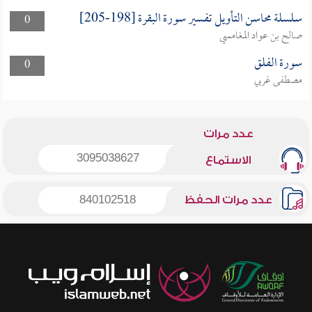
سلسلة محاسن التأويل تفسير سورة البقرة [198-205]
0
صالح بن عواد المغامسي
سورة الفلق
0
مصطفى غربي
عدد مرات
3095038627
الاستماع
عدد مرات الحفظ
840102518