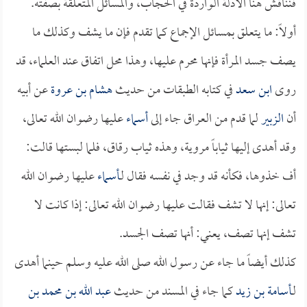
فنناقش هنا الأدلة الواردة في الحجاب، والمسائل المتعلقة بصفته.
أولاً: ما يتعلق بمسائل الإجماع كما تقدم فإن ما يشف وكذلك ما
يصف جسد المرأة فإنها محرم عليها، وهذا محل اتفاق عند العلماء، قد
روى
ابن سعد
في كتابه الطبقات من حديث
هشام بن عروة
عن أبيه
أن
الزبير
لما قدم من العراق جاء إلى
أسماء
عليها رضوان الله تعالى،
وقد أهدى إليها ثياباً مروية، وهذه ثياب رقاق، فلما لبستها قالت:
أف خذوها، فكأنه قد وجد في نفسه فقال لـ
أسماء
عليها رضوان الله
تعالى: إنها لا تشف فقالت عليها رضوان الله تعالى: إذا كانت لا
تشف إنها تصف، يعني: أنها تصف الجسد.
كذلك أيضاً ما جاء عن رسول الله صلى الله عليه وسلم حينما أهدى
لـ
أسامة بن زيد
كما جاء في المسند من حديث
عبد الله بن محمد بن