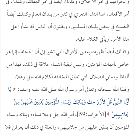
وانحرافهم في أمر الأخلاق، وكذلك أيضاً في أمر العقائد، وكذلك في
أمر الأفعال، لهذا انتشر التعري في كثير من بلدان العالم وكذلك أيضاً
التفسخ في بعض بلدان المسلمين، ويظنون أن الناس قد نشأوا على
هذا الأمر، ويأتي الكلام عليه.
وكذلك أيضاً ظهرت بعض الأقوال التي تشير إلى أن الحجاب إنما هو
خاص بأمهات المؤمنين، وليس لبقية النساء علاقة في ذلك، فهذا من
ألفاظ ومعاني الضلال التي تطلق المخالفة لكلام الله جل وعلا،
ولهذا الله سبحانه وتعالى أمر رسول الله صلى الله عليه وسلم:
يَا
أَيُّهَا النَّبِيُّ قُلْ لِأَزْوَاجِكَ وَبَنَاتِكَ وَنِسَاءِ الْمُؤْمِنِينَ يُدْنِينَ عَلَيْهِنَّ مِنْ
جَلابِيبِهِنَّ
[الأحزاب:59]، أمر الله جل وعلا نساءه وبناته ونساء
المؤمنين أن يدنين عليهن من جلابيبهن، والعلة في ذلك أن يعرفن فلا