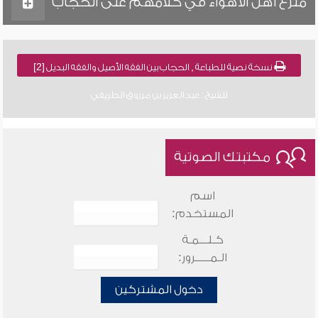
منزع أهل الأهواء في كلامهم على الحجاب
نسخة نصية للطباعة , الحجاب بين الفقه الأصيل والفقه البديل [2]
للشيخ : عبد العزيز بن مرزوق الطريفي
مكتبتك الصوتية
اسم
المستخدم:
كـلـــمـة
الـمـــــرور:
دخول المشتركين