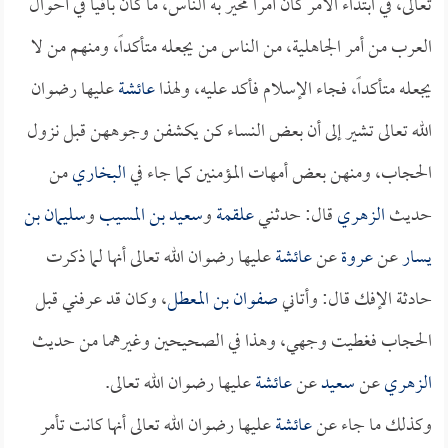
تعالى، في ابتداء الأمر كان أمراً مخير به الناس، ما كان باقياً في أحوال
العرب من أمر الجاهلية، من الناس من يجعله متأكداً، ومنهم من لا
يجعله متأكداً، فجاء الإسلام فأكد عليه، ولهذا
عائشة
عليها رضوان
الله تعالى تشير إلى أن بعض النساء كن يكشفن وجوههن قبل نزول
الحجاب، ومنهن بعض أمهات المؤمنين كما جاء في
البخاري
من
حديث
الزهري
قال: حدثني
علقمة
و
سعيد بن المسيب
و
سليمان بن
يسار
عن
عروة
عن
عائشة
عليها رضوان الله تعالى أنها لما ذكرت
حادثة الإفك قال: وأتاني
صفوان بن المعطل
، وكان قد عرفني قبل
الحجاب فغطيت وجهي، وهذا في الصحيحين وغيرهما من حديث
الزهري
عن
سعيد
عن
عائشة
عليها رضوان الله تعالى.
وكذلك ما جاء عن
عائشة
عليها رضوان الله تعالى أنها كانت تأمر