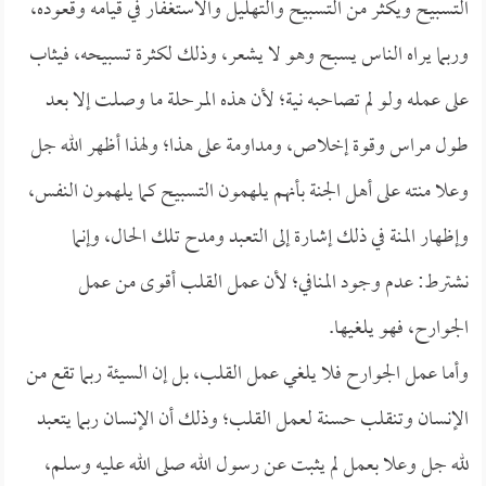
التسبيح ويكثر من التسبيح والتهليل والاستغفار في قيامه وقعوده،
وربما يراه الناس يسبح وهو لا يشعر، وذلك لكثرة تسبيحه، فيثاب
على عمله ولو لم تصاحبه نية؛ لأن هذه المرحلة ما وصلت إلا بعد
طول مراس وقوة إخلاص، ومداومة على هذا؛ ولهذا أظهر الله جل
وعلا منته على أهل الجنة بأنهم يلهمون التسبيح كما يلهمون النفس،
وإظهار المنة في ذلك إشارة إلى التعبد ومدح تلك الحال، وإنما
نشترط: عدم وجود المنافي؛ لأن عمل القلب أقوى من عمل
الجوارح، فهو يلغيها.
وأما عمل الجوارح فلا يلغي عمل القلب، بل إن السيئة ربما تقع من
الإنسان وتنقلب حسنة لعمل القلب؛ وذلك أن الإنسان ربما يتعبد
لله جل وعلا بعمل لم يثبت عن رسول الله صلى الله عليه وسلم،