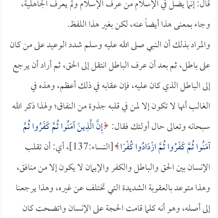
قال: إنما يضل في الإسلام من عرف الإسلام ولم يعرف الجاهلية،
وجاء بمعنى هذا أيضاً عنه، لكن بغير هذا اللفظ.
والمراد بذلك أن النبي صلى الله عليه وسلم شدد الوعيد على من كان
على باطل، ثم بعد أن عرف الباطل انتقل إلى الحق، ثم أراد أن يرجع
إلى الباطل الذي كان عليه، فإن عقابه في ذلك أعظم، وهذه في
الغالب أنها لا تكون إلا لمن في قلبه جذوة من النفاق؛ ولهذا ذكر الله
سبحانه وتعالى حال أولئك فقال:
إِنَّ الَّذِينَ آمَنُوا ثُمَّ كَفَرُوا ثُمَّ
آمَنُوا ثُمَّ كَفَرُوا ثُمَّ ازْدَادُوا كُفْرًا
[النساء:137]، أي: أن تقلب
الإنسان بين الحق والباطل والكفر والإيمان لا يكون إلا من منافق،
وهذا متوعد بالعقوبة الشديدة التي تختلف عن غيره، وهذا يرجعنا
إلى أصله، وهو أنه كلما قامت الحجة على الإنسان واتضحت كان