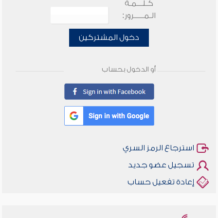
كـلـــمـة
الـمـــــرور:
دخول المشتركين
أو الدخول بحساب
استرجاع الرمز السري
تسجيل عضو جديد
إعادة تفعيل حساب