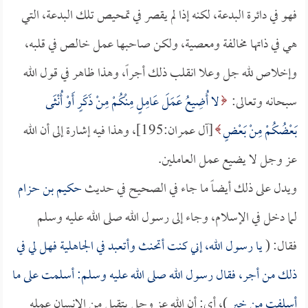
فهو في دائرة البدعة، لكنه إذا لم يقصر في تمحيص تلك البدعة، التي
هي في ذاتها مخالفة ومعصية، ولكن صاحبها عمل خالص في قلبه،
وإخلاص لله جل وعلا انقلب ذلك أجراً، وهذا ظاهر في قول الله
سبحانه وتعالى:
لا أُضِيعُ عَمَلَ عَامِلٍ مِنْكُمْ مِنْ ذَكَرٍ أَوْ أُنْثَى
بَعْضُكُمْ مِنْ بَعْضٍ
[آل عمران:195]، وهذا فيه إشارة إلى أن الله
عز وجل لا يضيع عمل العاملين.
ويدل على ذلك أيضاً ما جاء في الصحيح في حديث
حكيم بن حزام
لما دخل في الإسلام، وجاء إلى رسول الله صلى الله عليه وسلم
فقال: (
يا رسول الله، إني كنت أتحنث وأتعبد في الجاهلية فهل لي في
ذلك من أجر، فقال رسول الله صلى الله عليه وسلم: أسلمت على ما
أسلفت من خير
)، أي: أن الله عز وجل يتقبل من الإنسان عمله