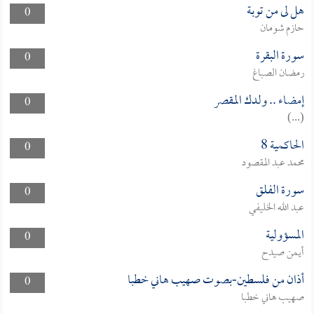
هل لى من توبة
0
حازم شومان
سورة البقرة
0
رمضان الصباغ
إمضاء .. ولدك المقصر
0
(...)
الحاكمية 8
0
محمد عبد المقصود
سورة الفلق
0
عبد الله الخليفي
المسؤولية
0
أيمن صيدح
أذان من فلسطين-بصوت صهيب هاني خطبا
0
صهيب هاني خطبا