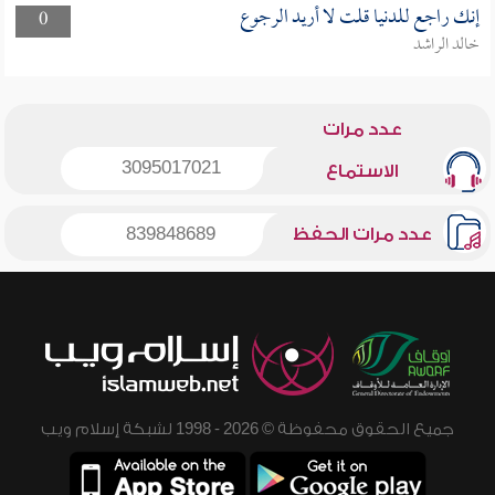
إنك راجع للدنيا قلت لا أريد الرجوع
0
خالد الراشد
عدد مرات
3095017021
الاستماع
عدد مرات الحفظ
839848689
جميع الحقوق محفوظة © 2026 - 1998 لشبكة إسلام ويب