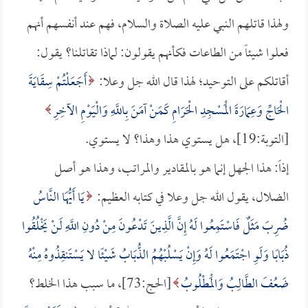
ولهذا قاتلهم النبي عليه الصلاة والسلام، فهم عند أنفسهم أنهم
فعلوا شيئاً من الطاعات فكأنهم يقولون: لماذا تقاتلنا؟ يقول:
أقاتلكم على التوحيد؛ لهذا قال الله جل وعلا:
أَجَعَلْتُمْ سِقَايَةَ
الْحَاجِّ وَعِمَارَةَ الْمَسْجِدِ الْحَرَامِ كَمَنْ آمَنَ بِاللَّهِ وَالْيَوْمِ الآخِرِ
[التوبة:19]، هل يستوي هذا وهذا؟ لا يستوي.
إذاً: هذا الجهل إنما هو بالمقادير والمراتب، وهذا هو أصل
الضلال، يقول الله جل وعلا في كتابه العظيم:
يَا أَيُّهَا النَّاسُ
ضُرِبَ مَثَلٌ فَاسْتَمِعُوا لَهُ إِنَّ الَّذِينَ تَدْعُونَ مِنْ دُونِ اللَّهِ لَنْ يَخْلُقُوا
ذُبَابًا وَلَوِ اجْتَمَعُوا لَهُ وَإِنْ يَسْلُبْهُمُ الذُّبَابُ شَيْئًا لا يَسْتَنقِذُوهُ مِنْهُ
ضَعُفَ الطَّالِبُ وَالْمَطْلُوبُ
[الحج:73]، ما سبب هذا الخلط؟