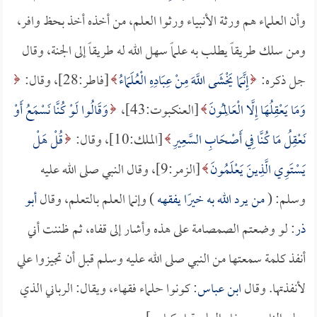
وأن العلماء هم ورثة الأنبياء ورثوا العلم، من أخذه أخذ بحظ وافر،
ومن سلك طريقاً يطلب به علماً سهل الله له طريقاً إلى الجنة، وقال
جل ذكره:
إِنَّمَا يَخْشَى اللَّهَ مِنْ عِبَادِهِ الْعُلَمَاءُ
[فاطر:28]، وقال:
وَمَا يَعْقِلُهَا إِلَّا الْعَالِمُونَ
[العنكبوت:43]،
وَقَالُوا لَوْ كُنَّا نَسْمَعُ أَوْ
نَعْقِلُ مَا كُنَّا فِي أَصْحَابِ السَّعِيرِ
[الملك:10]، وقال:
قُلْ هَلْ
يَسْتَوِي الَّذِينَ يَعْلَمُونَ
[الزمر:9]، وقال النبي صلى الله عليه
وسلم: (
من يرد الله به خيرًا يفقهه
) وإنما العلم بالتعلم، وقال
أبو
ذر
: لو وضعتم الصمصامة على هذه وأشار إلى قفاه، ثم ظننت أني
أنفذ كلمة سمعتها من النبي صلى الله عليه وسلم قبل أن تجيزوا علي
لأنفذتها. وقال
ابن عباس
: كونوا حلماء فقهاء، ويقال: الرباني الذي