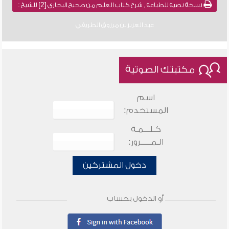
نسخة نصية للطباعة , شرح كتاب العلم من صحيح البخاري [2] للشيخ :
عبد العزيز بن مرزوق الطريفي
مكتبتك الصوتية
اسم
المستخدم:
كـلـــمـة
الـمـــــرور:
دخول المشتركين
أو الدخول بحساب