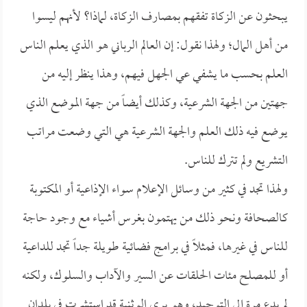
يبحثون عن الزكاة تفقهم بمصارف الزكاة، لماذا؟ لأنهم ليسوا
من أهل المال؛ ولهذا نقول: إن العالم الرباني هو الذي يعلم الناس
العلم بحسب ما يشفي عي الجهل فيهم، وهذا ينظر إليه من
جهتين من الجهة الشرعية، وكذلك أيضاً من جهة الموضع الذي
يوضع فيه ذلك العلم والجهة الشرعية هي التي وضعت مراتب
التشريع ولم تترك للناس.
ولهذا تجد في كثير من وسائل الإعلام سواء الإذاعية أو المكتوبة
كالصحافة ونحو ذلك من يهتمون بغرس أشياء مع وجود حاجة
للناس في غيرها، فمثلاً في برامج فضائية طويلة جداً تجد للداعية
أو للمصلح مئات الحلقات عن السير والآداب والسلوك، ولكنه
لم يدع مرة إلى التوحيد، وهو يرى الوثنية قد استشرت في بلدان