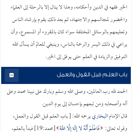
الخير فقهه في الدين وأحكامه، وهذا لا ينال إلا بالرحلة إلى العلماء
والحضور لمجالسهم والاجتهاد، ثم بعد ذلك يقوم بإرشاد الناس
وتعليمهم بالوسائل المختلفة سواء كان بالمقروء أو المسموع، وأن
يراعي في ذلك اليسر والرحمة بالناس، وينبغي للعالم أن يسأل الله
التوفيق والزيادة في العلم حتى يوفق إلى الخير.
باب العلم قبل القول والعمل
الحمد لله رب العالمين، وصلى الله وسلم وبارك على نبينا محمد وعلى
آله وأصحابه ومن تبعهم بإحسان إلى يوم الدين.
قال الإمام
البخاري
يرحمه الله: [ باب العلم قبل القول والعمل،
وقوله تعالى:
فَاعْلَمْ أَنَّهُ لا إِلَهَ إِلَّا اللَّهُ
[محمد:19] فبدأ بالعلم،