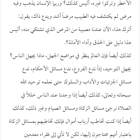
الأخطر وتركوا غيره، أليس كذلك؟ وربما الإنسان يذهب وفيه
مرض ثم يكتشف فيه الطبيب مرضاً أشد ويدع ذاك، يقول:
أترك هذا، الآن عندنا مصيبة من المرض الذي تشتكي منه، أليس
هذا دليل على الحذق وأداء الأمانة؟.
كذلك أيضاً فإن العالم ينظر في مواضع الجهل، ماذا يجهل الناس؟
يجهل التوحيد، إذاً ندع الفروع، ندع مسائل الأحكام، ندع
مسائل الجزئيات والآداب والسلوك حتى نعلمه توحيد الله
سبحانه وتعالى، كذلك أيضاً إذا وجدنا عند الناس خللاً في
الصلاة نرجئ مسائل الزكاة ومسائل الصيام وغير ذلك، كذلك
أيضاً إذا كنت تخاطب أرباب أموال فإنك تخاطبهم بمسائل الزكاة
باعتبار أنهم محتاجون إليها، لكن لا تأتي إلى فقراء معدمين