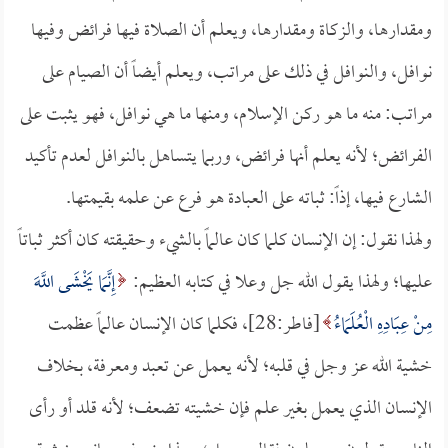
ومقدارها، والزكاة ومقدارها، ويعلم أن الصلاة فيها فرائض وفيها
نوافل، والنوافل في ذلك على مراتب، ويعلم أيضاً أن الصيام على
مراتب: منه ما هو ركن الإسلام، ومنها ما هي نوافل، فهو يثبت على
الفرائض؛ لأنه يعلم أنها فرائض، وربما يتساهل بالنوافل لعدم تأكيد
الشارع فيها، إذاً: ثباته على العبادة هو فرع عن علمه بقيمتها.
ولهذا نقول: إن الإنسان كلما كان عالماً بالشيء وحقيقته كان أكثر ثباتاً
عليها؛ ولهذا يقول الله جل وعلا في كتابه العظيم:
إِنَّمَا يَخْشَى اللَّهَ
مِنْ عِبَادِهِ الْعُلَمَاءُ
[فاطر:28]، فكلما كان الإنسان عالماً عظمت
خشية الله عز وجل في قلبه؛ لأنه يعمل عن تعبد ومعرفة، بخلاف
الإنسان الذي يعمل بغير علم فإن خشيته تضعف؛ لأنه قلد أو رأى