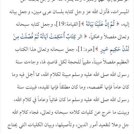
الميسرات، فأنزل الله عز وجل كتابه بلسان عربي مبين، وجعل بيانه
إليه،
ثُمَّ إِنَّ عَلَيْنَا بَيَانَهُ
[القيامة:19]، وجعل كتابه سبحانه
وتعالى مفصلاً ومحكماً،
الر كِتَابٌ أُحْكِمَتْ آيَاتُهُ ثُمَّ فُصِّلَتْ مِنْ
لَدُنْ حَكِيمٍ خَبِيرٍ
[هود:1]، جعل سبحانه وتعالى هذا الكتاب
العظيم مفصلاً مبيناً، مقيماً للحجة لكل قاصدٍ لها، وجاءت سنة
رسول الله صلى الله عليه وسلم مبينة لكلام الله، مما أجمل فيه وما
كان عاماً فإنها تخصصه، وما كان مطلقاً فإنها تقيده، فبينت سنة
رسول الله صلى الله عليه وسلم ما كان غائياً وعاماً في كلام الله،
وبينت ما خرج عن كليات كلامه سبحانه وتعالى، فجاء كلام الله
جل وعلا لتقعيد أمور الدين، وتأصيلها، وبيان الكليات التي يحتاج