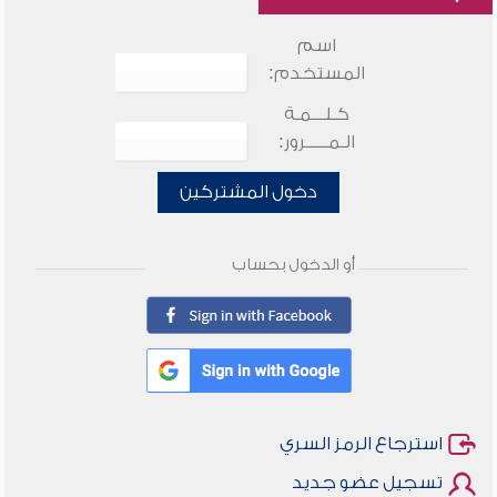
اسم
المستخدم:
كـلـــمـة
الـمـــــرور:
دخول المشتركين
أو الدخول بحساب
استرجاع الرمز السري
تسجيل عضو جديد