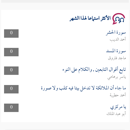
الأكثر استماعا لهذا الشهر
سورة الحشر
0
أحمد الديب
سورة المسد
0
ماجد فاروق
تابع أقوال التابعين , والكلام على النوء
0
ياسر برهامي
ما جاء أن الملائكة لا تدخل بيتا فيه كلب ولا صورة
0
أحمد حطيبة
يا مركزي
0
أبو عبد الملك