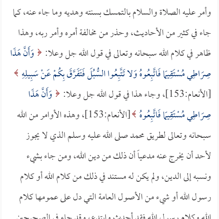
وأمر عليه الصلاة والسلام بالتمسك بسنته وهديه وما جاء عنه، كما
جاء في كثير من الأحاديث، وحذر من مخالفة أمره وأمر ربه، وهذا
ظاهر في كلام الله سبحانه وتعالى في قول الله جل وعلا:
وَأَنَّ هَذَا
صِرَاطِي مُسْتَقِيمًا فَاتَّبِعُوهُ وَلا تَتَّبِعُوا السُّبُلَ فَتَفَرَّقَ بِكُمْ عَنْ سَبِيلِهِ
[الأنعام:153]، وجاء هذا في قول الله جل وعلا:
وَأَنَّ هَذَا
صِرَاطِي مُسْتَقِيمًا فَاتَّبِعُوهُ
[الأنعام:153]، وهذه الأوامر من الله
سبحانه وتعالى لطريق محمد صلى الله عليه وسلم الذي لا يجوز
لأحد أن يخرج عنه مدعياً أن ذلك من دين الله، ومن جاء بشيء
ونسبه إلى الدين، ولم يكن له مستند في ذلك من كلام الله أو كلام
رسول الله أو شيء من الأصول العامة التي دل على عمومها كلام
الله وكلام رسول الله فقد أحدث وابتدع، وقد جاء في الصحيحين