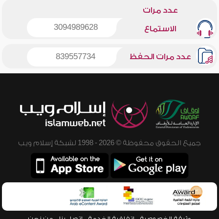
عدد مرات
3094989628
الاستماع
عدد مرات الحفظ
839557734
جميع الحقوق محفوظة © 2026 - 1998 لشبكة إسلام ويب
وثيقة الخصوصية
اتفاقية الخدمة
اتصل بنا
من نحن