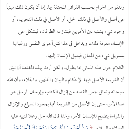
وتدنو من الحرام بحسب القرائن المحتفة بها، إما أن يكون ذلك مبنياً
على أصل والأصل في ذلك الحل، أو الأصل في ذلك التحريم، أو
وجود شيء يشتبه بين الأمرين فيتنازعه الطرفان، فيشكل على
الإنسان معرفة ذلك، ويدخل في هذا كثيراً هوى النفس ورغباتها
بتسويل شيء من المعاني فيميل الإنسان إليها.
الكلام حول هذه المعاني مما يطول، ولكن أردنا بهذه المقدمة أن نبيّن
أن الشريعة الأصل فيها الإحكام والبيان والظهور والجلاء، وأن الله
سبحانه وتعالى جعل القصد من إنزال الكتاب وإرسال الرسل هو
هذا الأمر، حتى إن الأصل من الشريعة أنها بمجرد السماع والإنزال
والقراءة يتضح للإنسان الأمر، ولهذا قال الله جل وعلا لنبيه عليه
الصلاة والسلام:
وَإِنْ أَحَدٌ مِنَ الْمُشْرِكِينَ اسْتَجَارَكَ فَأَجِرْهُ حَتَّى