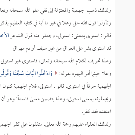
ولذلك ذهب الجهمية والمعتزلة إلى نفي علو الله سبحانه وتع
وتأولوا قول الله جل وعلا في غير ما آية في كتابه العظيم بذ
قالوا: استوى بمعنى: استولى، وجعلوا منه قول الشاعر
الأخ
قد استوى بشر على العراق من غير سيف أو دم مهراق
وهذا تحريف لكلام الله سبحانه وتعالى، فاستوى غير استولى، و
وعلا حينما أمر اليهود بقوله:
وَادْخُلُوا الْبَابَ سُجَّدًا وَقُولُوا
الجهمية حرفاً في استوى، قالوا: استولى، فلام الجهمية كنون ال
ويجعلونه بمعنى استولى، وهذا يتضمن معنىً فاسداً: وهو أن ا
اعتقده فقد كفر.
ولذلك العلماء عليهم رحمة الله تعالى، متفقون على كفر الجهم