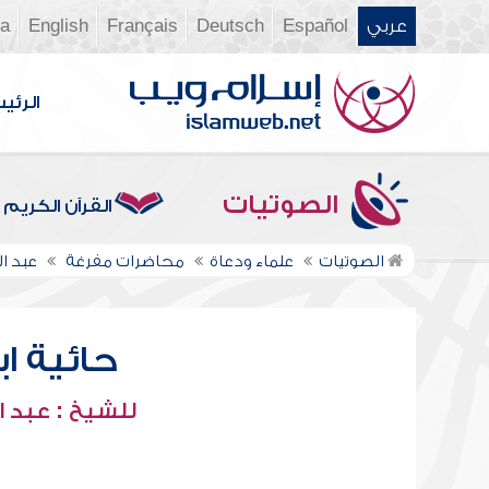
عربي
Español
Deutsch
Français
English
ia
الرئي
الصوتيات
القرآن الكريم
الصوتيات
علماء ودعاة
محاضرات مفرغة
عبد ا
حائية ابن
للشيخ : عبد ا