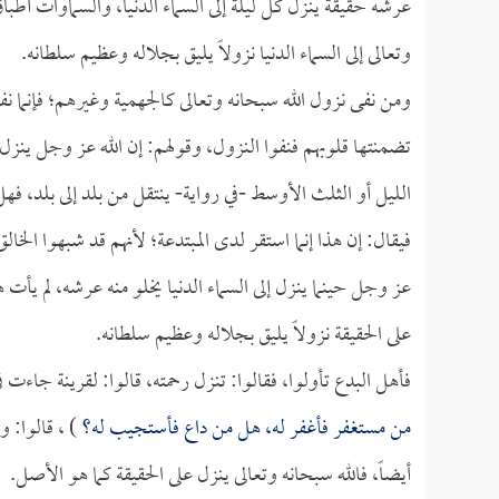
عرشه حقيقة ينزل كل ليلة إلى السماء الدنيا، والسماوات أطباق
وتعالى إلى السماء الدنيا نزولاً يليق بجلاله وعظيم سلطانه.
ومن نفى نزول الله سبحانه وتعالى كالجهمية وغيرهم؛ فإنما نفا
تضمنتها قلوبهم فنفوا النزول، وقولهم: إن الله عز وجل ينزل 
الليل أو الثلث الأوسط -في رواية- ينتقل من بلد إلى بلد، فه
فيقال: إن هذا إنما استقر لدى المبتدعة؛ لأنهم قد شبهوا الخ
عز وجل حينما ينزل إلى السماء الدنيا يخلو منه عرشه، لم يأت 
على الحقيقة نزولاً يليق بجلاله وعظيم سلطانه.
فأهل البدع تأولوا، فقالوا: تنزل رحمته، قالوا: لقرينة جاءت
من مستغفر فأغفر له، هل من داع فأستجيب له؟
) ، قالوا: 
أيضاً، فالله سبحانه وتعالى ينزل على الحقيقة كما هو الأصل.