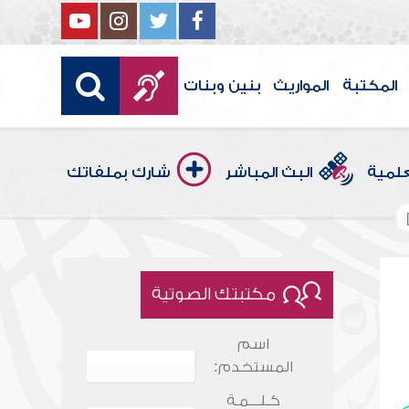
المكتبة
المواريث
بنين وبنات
علمية
البث المباشر
شارك بملفاتك
مكتبتك الصوتية
اسم
المستخدم:
كـلـــمـة