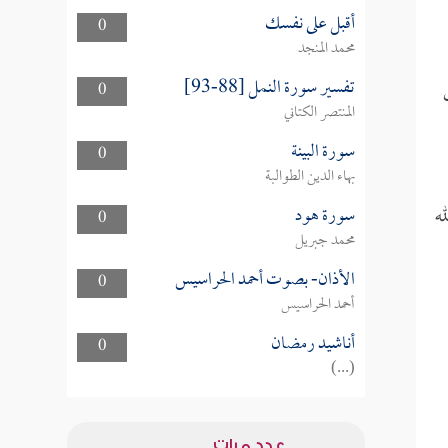
أقبل على نفسك
0
محمد المنجد
تفسير سورة النمل [88-93]
0
المنتصر الكتاني
سورة البينة
0
بهاء الدين الطوالبة
سورة هود
له
0
محمد جبريل
الأذان- بصوت أحمد الحراسيس
0
أحمد الحراسيس
أناشيد رمضان
0
(...)
عدد مرات