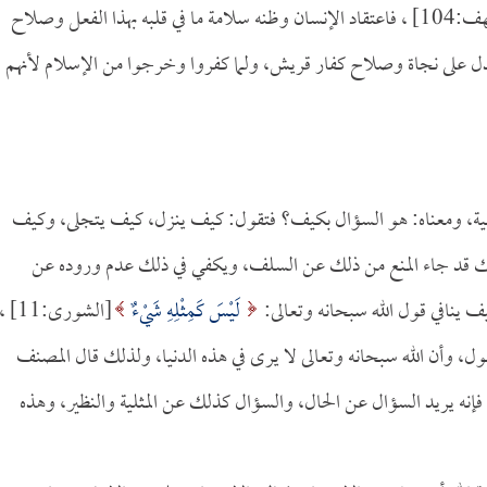
[الكهف:104] ، فاعتقاد الإنسان وظنه سلامة ما في قلبه بهذا الفعل وصلاح
دل على نجاة وصلاح كفار قريش، ولما كفروا وخرجوا من الإسلام لأنهم
يفية، ومعناه: هو السؤال بكيف؟ فتقول: كيف ينزل، كيف يتجلى، وكيف
 قد جاء المنع من ذلك عن السلف، ويكفي في ذلك عدم وروده عن
ف ينافي قول الله سبحانه وتعالى:
لَيْسَ كَمِثْلِهِ شَيْءٌ
[الشورى:11] ،
ول، وأن الله سبحانه وتعالى لا يرى في هذه الدنيا، ولذلك قال المصنف
إنه يريد السؤال عن الحال، والسؤال كذلك عن المثلية والنظير، وهذه