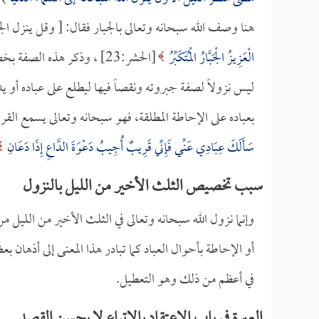
هنا وصف الله سبحانه وتعالى بالجبار فقال: [ وقل ينزل الجب
الْعَزِيزُ الْجَبَّارُ الْمُتَكَبِّرُ
[الحشر:23] ، وذكر هذه الص
ليس نزولاً لصفة جبروته ونقصاً فيها ليطلع على عباده أو 
بعباده على الإحاطة المطلقة، فهو سبحانه وتعالى يسمع ال
سَأَلَكَ عِبَادِي عَنِّي فَإِنِّي قَرِيبٌ أُجِيبُ دَعْوَةَ الدَّاعِ إِذَا دَعَانِ
سبب تخصيص الثلث الأخير من الليل بالنزول
وإنما نزول الله سبحانه وتعالى في الثلث الأخير من الليل 
أو الإحاطة بأحوال العباد كما تبادر هذا المعنى إلى أذهان بع
في أعظم من ذلك وهو التعطيل.