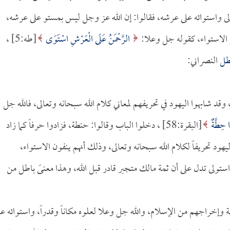
الى واستوائه على عرشه، فقالوا: إن الله عز وجل ليس بمستو على عرشه،
كر الاستواء، كقوله جل وعلا:
الرَّحْمَنُ عَلَى الْعَرْشِ اسْتَوَى
[طه:5] ،
طل
النصراني:
قد شابهوا اليهود في تحريفهم لمعاني كلام الله سبحانه وتعالى، فالله جل
 حِطَّةٌ
[البقرة:58] ، دخلوا الباب وقالوا: حنطة، فزادوا حرفاً كما زاد
يهود تحريفاً لكلام الله سبحانه وتعالى، وذلك أنهم ينفون الاستواء،
ستولى تدل على أن ثمة مالك متجبر قادر قبل الله، وهذا معنىً باطل من
ية وإخراجهم من الإسلام، والله جل وعلا لعلوه مكاناً وقدراً، واستوائه عل