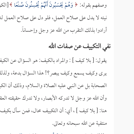
وصفهم بقوله:
وَهُمْ يَحْسَبُونَ أَنَّهُمْ يُحْسِنُونَ صُنْعًا
نيته لا يدل على صلاح العمل، فلو دل على صلاح العمل ل
أرادوا بذلك التقرب من الله عز وجل وإحساناً.
نفي التكييف عن صفات الله
يقول: [ بلا كيف ] : والمراد بالكيف: هو السؤال عن الك
يرى وكيف يسمع وكيف يبصر؟! هذا السؤال بدعة، ولذلك
الصحابة بل عن النبي عليه الصلاة والسلام، وذلك أن الكي
وأن الله عز وجل لا تدركه الأبصار، ولا تدرك حقيقته العق
هنا: [ بلا كيف ] ، أي: أن التكييف محال، فمن سأل بكيف ف
منتفية عن الله سبحانه وتعالى.