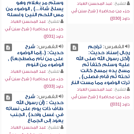
وسلم مر بغلام وهو
للشيخ:
عبد المحسن العباد
يسلخ شاة...) , الوضوء من
جزء من محاضرة ( شرح سنن أبي
مس اللحم النيئ وغسله
داود [030])
للشيخ:
عبد المحسن العباد
جزء من محاضرة ( شرح سنن أبي
داود [031])
الفهرس:
تراجم
الفهرس:
شرح
رجال إسناد حديث:
حديث: (..إنما الوضوء
(أكل رسول الله صلى الله
على من نام مضطجعاً) ,
عليه وسلم كتفاً ثم
الوضوء من النوم
مسح يده بمسح كانت
للشيخ:
عبد المحسن العباد
تحته ثم قام فصلى) ,
جزء من محاضرة ( شرح سنن أبي
ترك الوضوء مما مست النار
داود [033])
للشيخ:
عبد المحسن العباد
الفهرس:
شرح
جزء من محاضرة ( شرح سنن أبي
حديث : (أن رسول الله
داود [031])
طاف ذات يوم على نسائه
في غسل واحد) , الجنب
يعود إلى الجماع
للشيخ:
عبد المحسن العباد