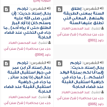
النووية [26])
الفهرس:
إطلاق
الفهرس:
تراجم
السنة بمعنى الطريقة
رحال إسناد حديث: (أن
والمنهج , المعاني التي
النبي صلى الله عليه
تطلق عليها السنة
وسلم كان إذا أراد البراز
انطلق حتى لا يراه أحد) , ما
للشيخ:
عبد المحسن العباد
جاء في التخلي عند قضاء
جزء من محاضرة ( شرح سنن أبي
الحاجة
داود [001])
للشيخ:
عبد المحسن العباد
جزء من محاضرة ( شرح سنن أبي
داود [004])
الفهرس:
تراجم
الفهرس:
تراجم
رجال إسناد حديث:
رجال إسناد أثر ابن عمر
(إنما أنا لكم بمنزلة الوالد
في جواز استقبال القبلة
أعلمكم...) , ما جاء في
عند البول إذا وجد ساتر ,
كراهية استقبال القبلة
ما جاء في كراهية
عند قضاء الحاجة
استقبال القبلة عند قضاء
الحاجة
للشيخ:
عبد المحسن العباد
للشيخ:
عبد المحسن العباد
جزء من محاضرة ( شرح سنن أبي
جزء من محاضرة ( شرح سنن أبي
داود [005])