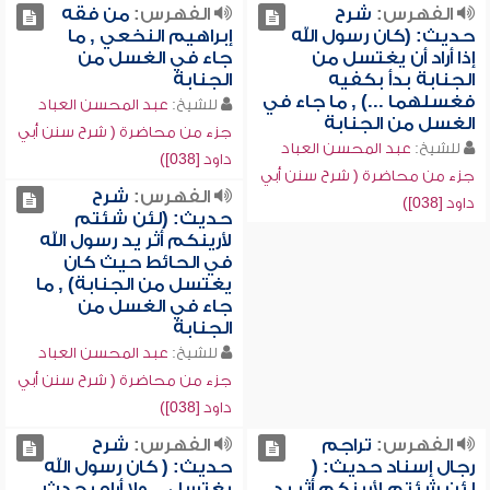
الفهرس:
شرح
الفهرس:
من فقه
حديث: (كان رسول الله
إبراهيم النخعي , ما
إذا أراد أن يغتسل من
جاء في الغسل من
الجنابة بدأ بكفيه
الجنابة
فغسلهما ...) , ما جاء في
للشيخ:
عبد المحسن العباد
الغسل من الجنابة
جزء من محاضرة ( شرح سنن أبي
للشيخ:
عبد المحسن العباد
داود [038])
جزء من محاضرة ( شرح سنن أبي
الفهرس:
شرح
داود [038])
حديث: (لئن شئتم
لأرينكم أثر يد رسول الله
في الحائط حيث كان
يغتسل من الجنابة) , ما
جاء في الغسل من
الجنابة
للشيخ:
عبد المحسن العباد
جزء من محاضرة ( شرح سنن أبي
داود [038])
الفهرس:
تراجم
الفهرس:
شرح
رجال إسناد حديث: (
حديث: ( كان رسول الله
لئن شئتم لأرينكم أثر يد
يغتسل... ولا أراه يحدث