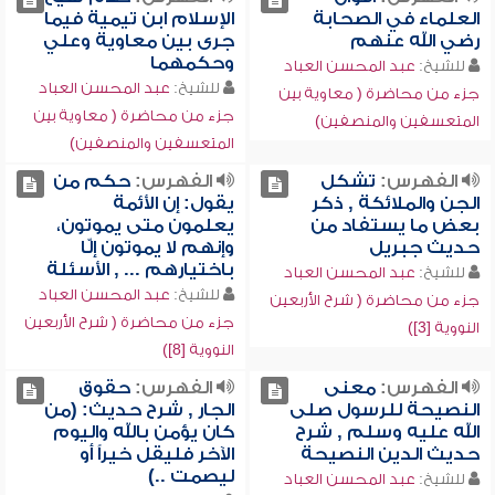
العلماء في الصحابة
الإسلام ابن تيمية فيما
رضي الله عنهم
جرى بين معاوية وعلي
وحكمهما
للشيخ:
عبد المحسن العباد
للشيخ:
عبد المحسن العباد
جزء من محاضرة ( معاوية بين
جزء من محاضرة ( معاوية بين
المتعسفين والمنصفين)
المتعسفين والمنصفين)
الفهرس:
تشكل
الفهرس:
حكم من
الجن والملائكة , ذكر
يقول: إن الأئمة
بعض ما يستفاد من
يعلمون متى يموتون،
حديث جبريل
وإنهم لا يموتون إلّا
باختيارهم ... , الأسئلة
للشيخ:
عبد المحسن العباد
للشيخ:
عبد المحسن العباد
جزء من محاضرة ( شرح الأربعين
جزء من محاضرة ( شرح الأربعين
النووية [3])
النووية [8])
الفهرس:
معنى
الفهرس:
حقوق
النصيحة للرسول صلى
الجار , شرح حديث: (من
الله عليه وسلم , شرح
كان يؤمن بالله واليوم
حديث الدين النصيحة
الآخر فليقل خيراً أو
ليصمت ..)
للشيخ:
عبد المحسن العباد