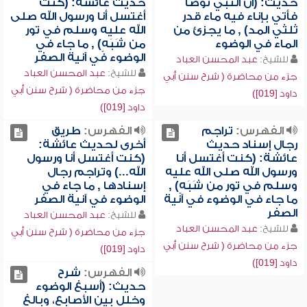
حديث: (أن النبي توضأ
حديث عائشة: (كنت
فأتي بإناء فيه ماء قدر
أغتسل أنا ورسول الله صلى
ثلثي المد) , ما يجزئ من
الله عليه وسلم في تور
الماء في الوضوء
من شَبَهٍ) , ما جاء في
الوضوء في آنية الصفر
للشيخ:
عبد المحسن العباد
للشيخ:
عبد المحسن العباد
جزء من محاضرة ( شرح سنن أبي
جزء من محاضرة ( شرح سنن أبي
داود [019])
داود [019])
الفهرس:
تراجم
الفهرس:
طريق
رجال إسناد حديث
أخرى لحديث عائشة:
عائشة: (كنت أغتسل أنا
(كنت أغتسل أنا ورسول
ورسول الله صلى الله عليه
الله...) وتراجم رجال
وسلم في تور من شَبَهٍ) ,
إسنادها , ما جاء في
ما جاء في الوضوء في آنية
الوضوء في آنية الصفر
الصفر
للشيخ:
عبد المحسن العباد
للشيخ:
عبد المحسن العباد
جزء من محاضرة ( شرح سنن أبي
جزء من محاضرة ( شرح سنن أبي
داود [019])
داود [019])
الفهرس:
شرح
حديث: (أسبغ الوضوء
وخلل بين الأصابع، وبالغ