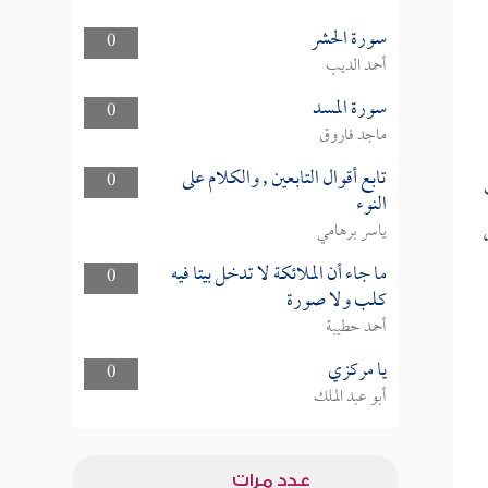
سورة الحشر
0
أحمد الديب
سورة المسد
0
ماجد فاروق
تابع أقوال التابعين , والكلام على
0
النوء
ياسر برهامي
ما جاء أن الملائكة لا تدخل بيتا فيه
0
كلب ولا صورة
أحمد حطيبة
يا مركزي
0
أبو عبد الملك
عدد مرات