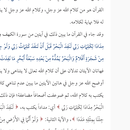
القرآن هو من كلام الله عز وجل، وكلام الله عز وجل لا ينحص
له فلا نهاية لكلامه.
وقد جاء في القرآن ما يبين ذلك في آيتين من سورة الكهف
مِدَادًا لِكَلِمَاتِ رَبِّي لَنَفِدَ الْبَحْرُ قَبْلَ أَنْ تَنفَدَ كَلِمَاتُ رَبِّي وَلَوْ جِئْ
مِنْ شَجَرَةٍ أَقْلامٌ وَالْبَحْرُ يَمُدُّهُ مِنْ بَعْدِهِ سَبْعَةُ أَبْحُرٍ مَا نَفِدَتْ ك
فهاتان الآيتان تدلان على أن كلام الله تعالى لا يتناهى ولا ي
أوضح الله عز وجل في هاتين الآيتين ما يبين عدم تناهي كلام
يكتب به كلام الله، ثم ضوعفت أضعافاً مضاعفة؛ فإن ذلك ال
الْبَحْرُ مِدَادًا لِكَلِمَاتِ رَبِّي
أي: مداداً يكتب به،
لَنَفِدَ الْبَ
جِئْنَا بِمِثْلِهِ مَدَدًا
، والآية الثانية:
وَلَوْ أَنَّمَا فِي الأَرْضِ مِنْ 