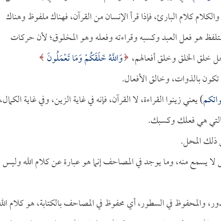
كلام كلام البارئ، فإذا قرأ الإنسان من القرآن، فهناك ملفوظ وهناك
لتلفظ هو فعل العبد وكسبه وقراءته وفعله وهو المخلوق؛ لأن حركات
 وجل خلق الخلق وخلق أفعالهم،
وَاللَّهُ خَلَقَكُمْ وَمَا تَعْمَلُونَ
واتكم
) يعني زينوا القراءة، لا القرآن، فإنه في غاية الزين، وفي غاية الكمال،
 التي هي فعلك وكسبك.
ن ذلك المحل.
فس لا يسمع منه، وما يوجد في المصاحف إنما هو عبارة عن كلام الله وليس
دور، والمحفوظ في السطور، أي محفوظ في المصاحف بالكتابة، هو كلام الله