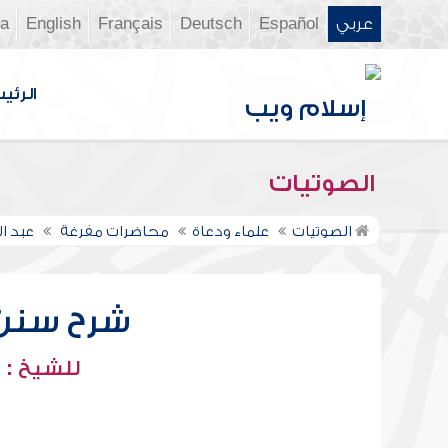
عربي
Español
Deutsch
Français
English
ia
الرئي
الصوتيات
الصوتيات
علماء ودعاة
محاضرات مفرغة
عبد ا
شرح سنن أب
للشيخ : 