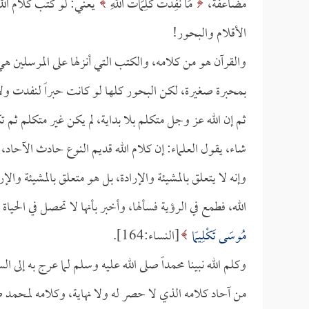
مضاعفة،
مَا نَفِدَتْ كَلِمَاتُ اللَّهِ
يعني: لو كتب كلام الل
الأقلام والبحور!
والقرآن هو من كلامه، والكتب التي أنزلها على المرسلين هي
بمحبرة صغيرة، لكن البحور كلها لو كانت حبراً لنفدت ولا ي
ثم إن الله عز وجل متكلم بلا بداية، لم يكن غير متكلم ثم 
شاء، يقول العلماء: إن كلام الله قديم النوع حادث الآحاد، ب
وإنه لا يتعلق بالمشيئة والإرادة، بل هو متعلق بالمشيئة و
الله، فطمع في الرؤية فسألها، وأخبر بأنها لا تحصل في الحياة
مُوسَى تَكْلِيمًا
[النساء:164].
وكلم الله نبينا محمداً صلى الله عليه وسلم لما عرج به إلى الس
من آحاد كلامه الذي لا حصر له ولا نهاية، وكلامه لمحمد ص