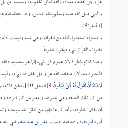
عز وجل لفظه ومعناه، والله تعالى تكلم به، وسمعه جبريل م
والنبي صلى الله عليه وسلم بلغه للناس، وقد حفظه الله ع
[الحجر:9].
والمعتزلة استدلوا بأدلة من القرآن، وهي شبه وليست أدلة 
قالوا: والقرآن شيء فيكون مخلوقاً.
وهذا كلام باطل؛ لأن عموم كل شيء إنما هو بحسبه، فالله
المخلوقات، لأن صفات الله عز وجل يقال لها شيء، وليست مخ
أَرَدْنَاهُ أَنْ نَقُولَ لَهُ كُنْ فَيَكُونُ
[النحل:40]، فكن 
من آثار تلك الصفة وهي مخلوقة، والمطر من آثار الرحمة وهو
أن يقال: مخلوقة، وأما آثارها فإنها من خلق الله سبحانه وتعا
أورد
أبو داود
رحمه الله حديث
جابر بن عبد الله
رضي الله عن