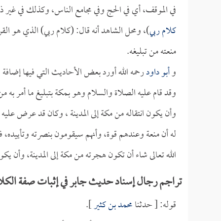
في الموقف، أي في الحج وفي مجامع الناس، وكذلك في غير 
كلام ربي
)، ومحل الشاهد أنه قال: (كلام ربي) الذي هو الق
منعته من تبليغه.
و
أبو داود
رحمه الله أورد بعض الأحاديث التي فيها إضافة ال
وقد قام عليه الصلاة والسلام وهو بـمكة بتبليغ ما أمر به م
وأن يكون انتقاله من مكة إلى المدينة ، وكان قد عرض عليه
له أن منعة وعندهم قوة، وأنهم سيقومون بنصرته وتأييده، ف
الله تعالى شاء أن تكون هجرته من مكة إلى المدينة، وأن يكون 
تراجم رجال إسناد حديث جابر في إثبات صفة الكلا
قوله: [ حدثنا
محمد بن كثير
].