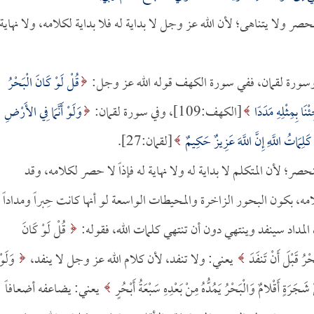
ر ولا يتناهى؛ لأن الله عز وجل لا بداية له فلا بداية لكلامه، ولا نهاية
 وسورة لقمان، ففي سورة الكهف قوله الله عز وجل:
قُلْ لَوْ كَانَ الْبَحْرُ
نَا بِمِثْلِهِ مَدَدًا
[الكهف:109]، وفي سورة لقمان:
وَلَوْ أَنَّمَا فِي الأَرْضِ
َلِمَاتُ اللَّهِ إِنَّ اللَّهَ عَزِيزٌ حَكِيمٌ
[لقمان:27].
نحصر؛ لأن المتكلم لا بداية له ولا نهاية له فإذاً لا حصر لكلامه، وقد
ه، بكون البحور الزاخرة والمحيطات الواسعة لو أنها كانت حِبراً ومداداً
مداد سينفد وينتهي دون أن تنتهي كلمات الله، فقوله:
قُلْ لَوْ كَانَ
حْرُ قَبْلَ أَنْ تَنفَدَ
يعني: ولا تنفد، لأن كلام الله عز وجل لا ينفد،
وَلَوْ
شَجَرَةٍ أَقْلامٌ وَالْبَحْرُ يَمُدُّهُ مِنْ بَعْدِهِ سَبْعَةُ أَبْحُرٍ
يعني: يضاعفه أضعافاً