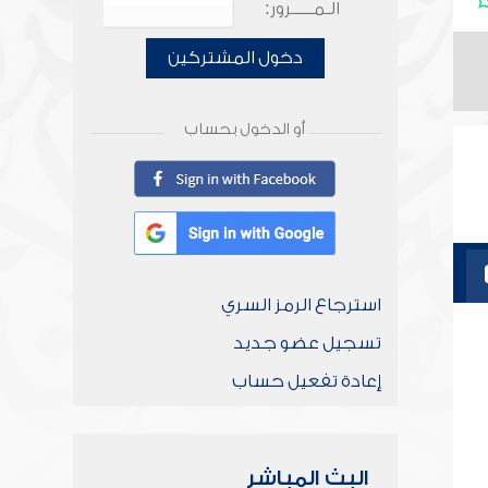
الـمـــــرور:
دخول المشتركين
أو الدخول بحساب
استرجاع الرمز السري
تسجيل عضو جديد
إعادة تفعيل حساب
البث المباشر