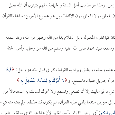
زمن. وهذا هو مذهب أهل السنة والجماعة ، فهم يثبتون أن الله تعالى
 المعاني، ولا المعاني دون الألفاظ، بل هو مجموع الأمرين؛ ولهذا فالقرآن
 كما تقول المعتزلة ، بل الكلام بدأ من الله وظهر من الله، وقد سمعه
معه نبينا محمد صلى الله عليه وسلم من الله عز وجل، وأهل الجنة
له عليه وسلم، ويطلق ويراد به القراءة، كما في قول الله عز وجل:
فَإِذَا
لا تُحَرِّكْ بِهِ لِسَانَكَ لِتَعْجَلَ بِهِ
تك منه شيء، فما عليك إلا أن تصغي وتسمع ولا تحرك لسانك به استعجالاً من
لى جبريل عندما يلقي عليه القرآن، ثم يكون قد حفظه، ولم يفته منه شيء.
بأصواتكم
) أي: زينوا القراءة بأصواتكم، لأن هذا هو الذي يملكه الناس،