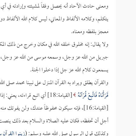
ومعنى حادث الآحاد أنه يحصل وفقاً لمشيئته وإرادته في أي 
يتكلم، وكلامه الألفاظ والمعاني، ليس كلام الله الألفاظ دون
معجز بلفظه ومعناه.
ولا يقال: إنه مخلوق خلقه الله في مكان وخرج من ذلك المكان
جبريل من الله عز وجل، وسمعه موسى من الله عز وجل، وس
يسمعون كلام الله عز جل إذا دخلوا الجنة.
والقرآن يطلق ويراد به القرآن المنزل على نبينا محمد صلى ال
قَرَأْنَاهُ فَاتَّبِعْ قُرْآنَهُ
[القيامة:18] أي اتبع قراءته، يعني: إذا قرأه جبريل عليك فاستمع، و
[القيامة:16]، فإنه سيكون محفوظاً عندك، ولن يفو
أجل أن تحفظه، فكان عليه الصلاة والسلام بعد ذلك ينصت إ
وكذلك قول الرسول صلى الله عليه وسلم: (
زينوا القرآن 