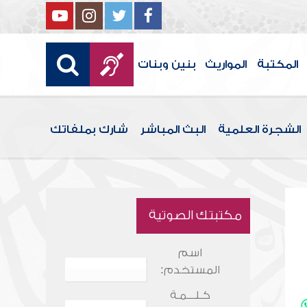
المكتبة
المواريث
بنين وبنات
الشجرة العلمية
البث المباشر
شارك بملفاتك
مكتبتك الصوتية
اسم
المستخدم:
كـلـــمـة