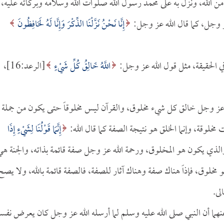
ن الله، ونزل به على محمد رسول الله صلوات الله وسلامه وبركاته عليه،
ز وجل، كما قال الله عز وجل:
إِنَّا نَحْنُ نَزَّلْنَا الذِّكْرَ وَإِنَّا لَهُ لَحَافِظُونَ
في الحقيقة، مثل قول الله عز وجل:
اللَّهُ خَالِقُ كُلِّ شَيْءٍ
[الرعد:16]،
 عز وجل خالق كل شيء مخلوق، والقرآن ليس مخلوقاً حتى يكون من جملة
لوقة، وإنما الخلق هو نتيجة الصفة كما قال الله:
إِنَّمَا قَوْلُنَا لِشَيْءٍ إِذَا
كلام، والذي يكون هو المخلوق، ورحمة الله عز وجل صفة قائمة بذاته، والجنة ه
 مخلوق، فإذاً هناك صفة وهناك آثار للصفة، فالصفة قائمة بالله، ولا يصح
لى.
هما أن النبي صلى الله عليه وسلم لما أرسله الله عز وجل كان يعرض نفس