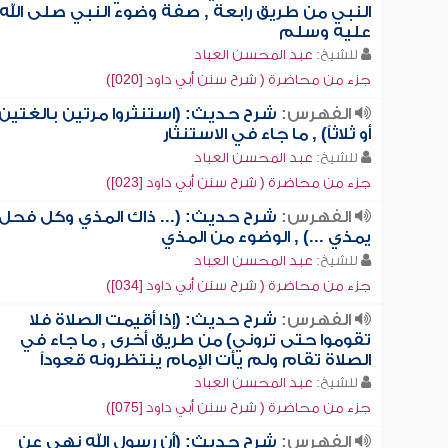
النبي من طريق رابعة , صفة وضوء النبي صلى الله
عليه وسلم
للشيخ:
عبد المحسن العباد
جزء من محاضرة ( شرح سنن أبي داود [020])
الفهرس:
شرح حديث: (استنثروا مرتين بالغتين
أو ثلاثاً) , ما جاء في الاستنثار
للشيخ:
عبد المحسن العباد
جزء من محاضرة ( شرح سنن أبي داود [023])
الفهرس:
شرح حديث: (... ذاك المذي وكل فحل
يمذي ...) , الوضوء من المذي
للشيخ:
عبد المحسن العباد
جزء من محاضرة ( شرح سنن أبي داود [034])
الفهرس:
شرح حديث: (إذا أقيمت الصلاة فلا
تقوموا حتى تروني) من طريق أخرى , ما جاء في
الصلاة تقام ولم يأت الإمام ينتظرونه قعوداً
للشيخ:
عبد المحسن العباد
جزء من محاضرة ( شرح سنن أبي داود [075])
الفهرس:
شرح حديث: (أن رسول الله نهى عن