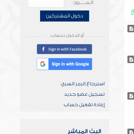
الـمـــــرور:
دخول المشتركين
أو الدخول بحساب
استرجاع الرمز السري
تسجيل عضو جديد
إعادة تفعيل حساب
البث المباشر