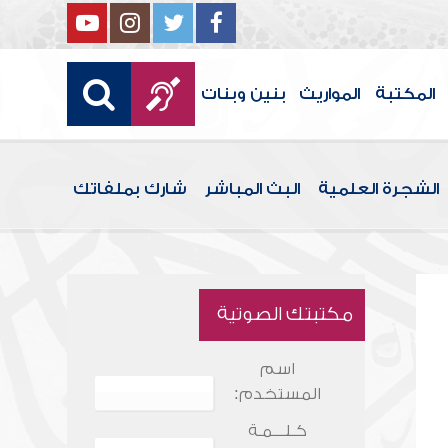
المكتبة
المواريث
بنين وبنات
الشجرة العلمية
البث المباشر
شارك بملفاتك
مكتبتك الصوتية
اسم
المستخدم:
كـلـــمـة