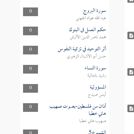
سورة البروج
0
عبد الله عواد الجهني
حكم العمل فى البنوك
0
محمد ناصر الدين الألباني
أثر التوحيد في تزكية النفوس
0
حسن أبو الأشبال الزهيري
سورة النساء
0
رشيد بلعالية
المسؤولية
0
أيمن صيدح
أذان من فلسطين-بصوت صهيب
0
هاني خطبا
صهيب هاني خطبا
الشموخ5
0