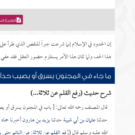
التفريغ ال
إن الحدود في الإسلام إنما شرعت جبراً للنقص الذي طرأ على ا
هذا الحد، ولما كان هذا الأمر يستلزم حضور العقل فقد عفي
ما جاء في المجنون يسرق أو يصيب حداً
شرح حديث (رفع القلم عن ثلاثة...)
قال المصنف رحمه الله تعالى: [ باب في المجنون يسرق أو ي
حدثنا
عثمان بن أبي شيبة
حدثنا
يزيد بن هارون
أخبرنا
حماد 
الله عليه وسلم قال (
رُفع القلم عن ثلاثة: عن النائم حتى