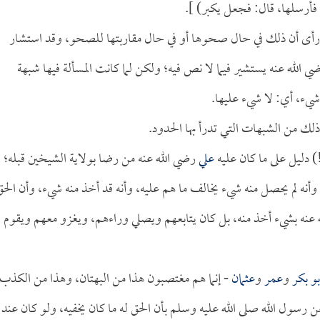
 فأرسلها، قال: فجعل يكبر) ].
ه رأى أن ذلك في حال صحوها أو في حال مقاربتها للصحو، وقد استشار
 الله عنه يستشير فيما لا نص فيه؛ ولكن لما كانت المسألة فيها شبهة
شيء، أي: لا شيء عليها.
 ذلك من الشبهات التي تدرأ بها الحدود.
!) دليل على ما كان عليه
علي
رضي الله عنه من رضا بولاية الشيخين قبله؛
، وأنه لم يحصل منه شيء يخالف ما هم عليه، وأنه قد أخذ منه شيء، وأن الحق
عنه بشيء أخذ منه، بل كان يتابعهم ويصلي وراءهم، ويغزو معهم ويقوم
بو بكر
و
عمر
و
عثمان
- إنما هم مغتصبون هذا من البهتان، وهذا من الكذب
سول الله صلى الله عليه وسلم بأن الحق له ما كان يخفيه، ولو كان عند