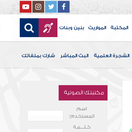
المكتبة
المواريث
بنين وبنات
الشجرة العلمية
البث المباشر
شارك بملفاتك
مكتبتك الصوتية
اسم
المستخدم:
كـلـــمـة