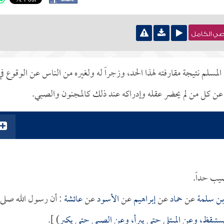
نصي الكامل
لمسلم نتيجة مقارفته لهذا الحد، وزجراً له ولغيره من الناس عن الوقوع في
 عن كل من لم يحضر عقله وإدراكه عند ذلك كالمجنون والصبي.
صيب حداً.
بن سلمة
عن
حماد
عن
إبراهيم
عن
الأسود
عن
عائشة
: أن رسول الله صلى
 يستيقظ، وعن المبتلى حتى يبرأ، وعن الصبي حتى يكبر
) ].