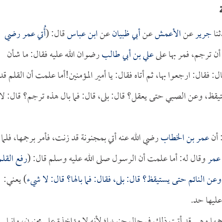
نا
جرير
عن
الأعمش
عن
أبي ظبيان
عن
ابن عباس
قال: (
أُتي
عمر
رضي
ن ترجم، فمر بها على
علي بن أبي طالب
رضوان الله عليه فقال: ما شأن
: فقال: ارجعوا بها، ثم أتاه فقال: يا أمير المؤمنين!أما علمت أن القلم قد
يقظ، وعن الصبي حتى يعقل؟ قال: بلى، قال: فما بال هذه ترجم؟ قال: لا
 أن
عمر بن الخطاب
رضي الله عنه أتي بمجنونة قد زنت، فأمر برجمها، فلما
عمر
وقال له: أما علمت أن الرسول صلى الله عليه وسلم قال: (
رفع القلم
ن النائم حتى يستيقظ؟ قال: بلى، فقال: فما بالها؟ قال: لا شيء
) يعني:
 عليها حد.
مها وهي قد أتت ذلك في حال جنونها؛ لأنه لا مؤاخذة على مجنون، وإنما