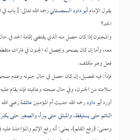
يقول الإمام
أبو داود السجستاني
رحمه الله تعالى: [ باب ف
الحد؟
والمجنون إذا كان حصل منه الذي يقتضي إقامة الحد في حال
معه، وأما إن كان يصحو ويحصل له الجنون في فترات متقطعة،
فعل وهو مكلف.
فإذاً: فيه تفصيل، إن كان حصل في حال جنونه وعدم صحوه 
سلامته من الجنون، وفي حال صحته وعافيته فإنه يقام عليه 
أورد
أبو داود
رحمه الله حديث أم المؤمنين
عائشة
رضي الله ت
النائم حتى يستيقظ، والمبتلى حتى يبرأ، والصغير حتى يكبر
)
ومعنى: (رفع القلم)، يعني: أنه رفع الإثم والمؤاخذة عليه 