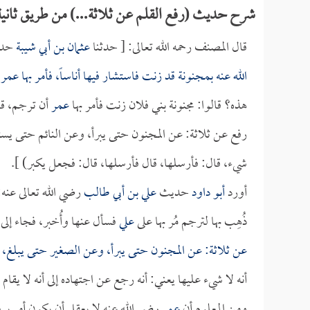
شرح حديث (رفع القلم عن ثلاثة...) من طريق ثانية
قال المصنف رحمه الله تعالى: [ حدثنا
عثمان بن أبي شيبة
حدث
الله عنه بمجنونة قد زنت فاستشار فيها أناساً، فأمر بها
عمر
أ
هذه؟ قالوا: مجنونة بني فلان زنت فأمر بها
عمر
أن ترجم، قال
رفع عن ثلاثة: عن المجنون حتى يبرأ، وعن النائم حتى يست
شيء، قال: فأرسلها، قال فأرسلها، قال: فجعل يكبر) ].
أورد
أبو داود
حديث
علي بن أبي طالب
رضي الله تعالى عنه:
ذُهِب بها لترجم مُر بها على
علي
فسأل عنها وأُخبر، فجاء إلى
عن ثلاثة: عن المجنون حتى يبرأ، وعن الصغير حتى يبلغ، وع
أنه لا شيء عليها يعني: أنه رجع عن اجتهاده إلى أنه لا يقام
ومن المعلوم أن
عمر
رضي الله عنه لا يعقل أن يكون أمر برج