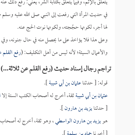
يتعلق بالإثم، وفيما يتعلق بكتابة الشر، يعني: رفع ذلك عنه
في حديث المرأة التي رفعت إلى النبي صلى الله عليه وسلم ص
لها أجر، لكونها حجّجته، ولكونها نوت الحج عنه.
وعلى هذا فلا يؤاخذ على ما يحصل منه في حال جنونه، وفي 
والأعمال السيئة؛ لأنه ليس من أهل التكليف: (
رفع القلم ع
تراجم رجال إسناد حديث (رفع القلم عن ثلاثة...)
قوله: [ حدثنا
عثمان بن أبي شيبة
].
عثمان بن أبي شيبة
ثقة، أخرج له أصحاب الكتب الستة إلا
ا
[ حدثنا
يزيد بن هارون
].
هو
يزيد بن هارون الواسطي
، وهو ثقة، أخرج له أصحاب ا
[ أخبرنا
حماد بن سلمة
].