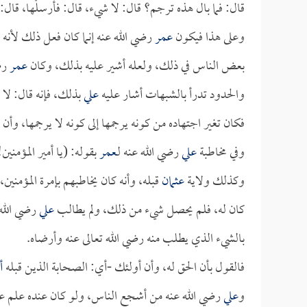
قال: فما بال هذه ترجم؟ قال: لا شيء، قال: فأرسلْها، قال:
وعلى هذا فيكون
عمر
رضي الله عنه إنما كان فعل ذلك لأن
بعض الناس في ذلك، ولعله أشير عليه بذلك، وكان
عمر
رضي
والحدود تدرأ بالشبهات أشار عليه
علي
بذلك، فإنه قال: لا 
فكان تغير اجتهاده من كونه يرجمها إلى كونه لا يرجمها، وأن
وفي مخاطبة
علي
رضي الله عنه لـ
عمر
بقوله: (يا أمير المؤمنين
وكذلك ولاية
عثمان
قبله، وأنه كان يخاطبهم بإمرة المؤمنين
كان له، فلم يحصل شيء من ذلك، ولم يطالب
علي
رضي الله 
بالشيء الذي يطلب منه رضي الله تعالى عنه وأرضاه.
فالقول بأن الحق له، وأن أولئك -أي: الصحابة الذين قبله
أ
و
علي
رضي الله عنه من أشجع الناس، ولو كان عنده علم عن ر