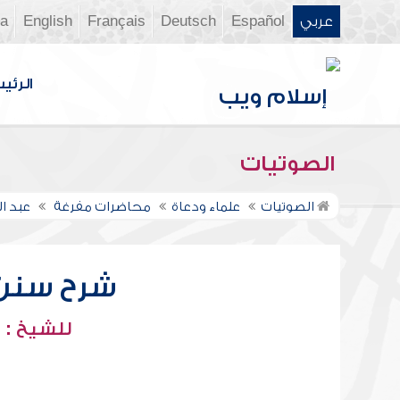
عربي
Español
Deutsch
Français
English
ia
الرئي
الصوتيات
الصوتيات
علماء ودعاة
محاضرات مفرغة
عبد ا
شرح سنن أب
للشيخ : 