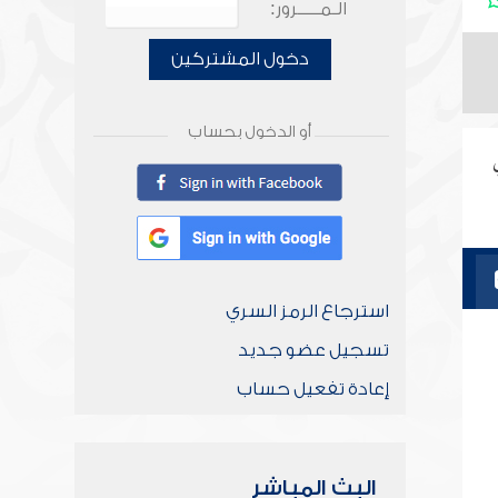
الـمـــــرور:
دخول المشتركين
أو الدخول بحساب
استرجاع الرمز السري
تسجيل عضو جديد
إعادة تفعيل حساب
البث المباشر