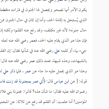
يكون الأمر أنها تصحو ويحصل لها الجنون في فترات متقطع
الذي يُستحق به إقامة الحد، وأما إن كان في حال الجنون مم
حال جنونه؛ لأنه غير مكلف، وقد رفع عنه القلم؛ ولكنه إذا
فإن هذا هو الذي يقام عليه الحد، فـ
عمر
رضي الله عنه لعله 
جيء بها، أو كلمه
علي
رضي الله عنه في شأنها فقال: إن الق
بالشبهات، وهذه شبهة، فعند ذلك
عمر
رضي الله عنه قال: ل
وهذا هو الذي يحمل عليه ما جاء عن
عمر
، فلما ذكر
علي
له 
قوله: [ عن
ابن عباس
قال: (
أُتي
عمر
بمجنونة قد زنت فاستشا
رضوان الله عليه فقال: ما شأن هذه؟ قالوا: مجنونة بني فلان
المؤمنين! أما علمت: أن القلم قد رفع عن ثلاثة: عن المج