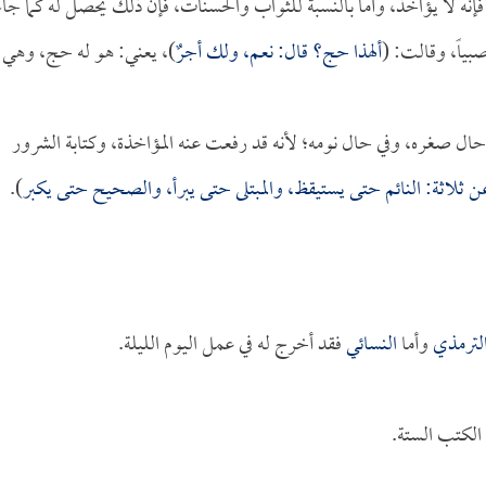
 فإنه لا يؤاخذ، وأما بالنسبة للثواب والحسنات، فإن ذلك يحصل له كما جاء
بياً، وقالت: (
ألهذا حج؟ قال: نعم، ولك أجرٌ
)، يعني: هو له حج، وهي
حال صغره، وفي حال نومه؛ لأنه قد رفعت عنه المؤاخذة، وكتابة الشرور
ن ثلاثة: النائم حتى يستيقظ، والمبتلى حتى يبرأ، والصحيح حتى يكبر
).
لترمذي
وأما
النسائي
فقد أخرج له في عمل اليوم الليلة.
لكتب الستة.