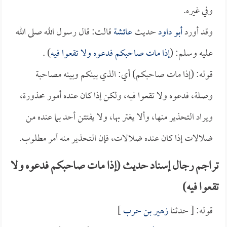
وفي غيره.
وقد أورد
أبو داود
حديث
عائشة
قالت: قال رسول الله صلى الله
عليه وسلم: (
إذا مات صاحبكم فدعوه ولا تقعوا فيه
) .
قوله: (إذا مات صاحبكم) أي: الذي بينكم وبينه مصاحبة
وصلة، فدعوه ولا تقعوا فيه، ولكن إذا كان عنده أمور محذورة،
ويراد التحذير منها، وألا يغتر بها، ولا يفتتن أحد بما عنده من
ضلالات إذا كان عنده ضلالات، فإن التحذير منه أمر مطلوب.
تراجم رجال إسناد حديث (إذا مات صاحبكم فدعوه ولا
تقعوا فيه)
قوله: [ حدثنا
زهير بن حرب
]