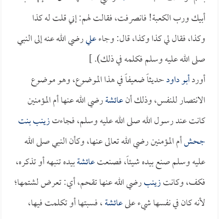
أبيك ورب الكعبة! فانصرفت، فقالت لهم: إني قلت له كذا
وكذا، فقال لي كذا وكذا، قال: وجاء
علي
رضي الله عنه إلى النبي
صلى الله عليه وسلم فكلمه في ذلك). ]
أورد
أبو داود
حديثاً ضعيفاً في هذا الموضوع، وهو موضوع
الانتصار للنفس، وذلك أن
عائشة
رضي الله عنها أم المؤمنين
كانت عند رسول الله صلى الله عليه وسلم، فجاءت
زينب بنت
جحش
أم المؤمنين رضي الله تعالى عنها، وكأن النبي صلى الله
عليه وسلم صنع بيده شيئاً، فصنعت
عائشة
بيده تنبهه أو تذكره،
فكف، وكانت
زينب
رضي الله عنها تقحم، أي: تعرض لشتمها؛
لأنه كان في نفسها شيء على
عائشة
، فسبتها أو تكلمت فيها،