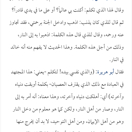
وقال لهذا الذي تكلم: أكنت بي عالماً؟ أو على ما في يدي قادراً؟
ثم قال للذي كان يذنب: اذهب وادخل الجنة برحمتي، فقد تجاوز
عنه ورحمه، وقال للذي قال هذه الكلمة: اذهبوا به إلى النار،
وذلك من أجل هذه الكلمة. وهذا الحديث لا يفهم منه أنه خالد
في النار.
فقال
أبو هريرة
: (والذي نفسي بيده! لتكلم -يعني: هذا المجتهد
في العبادة مع ذلك الذي يقترف العصيان- بكلمة أوبقت دنياه
وآخرته) أي: أهلكت دنياه وآخرته، وهذا معناه: أنه أمر به إلى
النار، وصار من أهل النار، ولكن كما هو معلوم من دخل النار
وهو من أهل الإيمان، ومن أهل التوحيد، لا بد أن يخرج منها