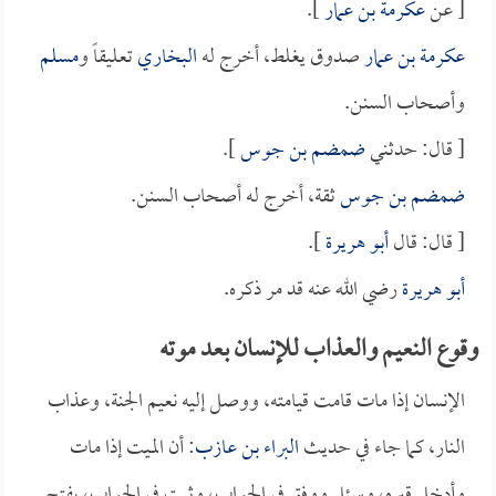
[ عن
عكرمة بن عمار
].
عكرمة بن عمار
صدوق يغلط، أخرج له
البخاري
تعليقاً و
مسلم
وأصحاب السنن.
[ قال: حدثني
ضمضم بن جوس
].
ضمضم بن جوس
ثقة، أخرج له أصحاب السنن.
[ قال: قال
أبو هريرة
].
أبو هريرة
رضي الله عنه قد مر ذكره.
وقوع النعيم والعذاب للإنسان بعد موته
الإنسان إذا مات قامت قيامته، ووصل إليه نعيم الجنة، وعذاب
النار، كما جاء في حديث
البراء بن عازب
: أن الميت إذا مات
وأدخل قبره، وسئل ووفق في الجواب، وثبت في الجواب، يفتح