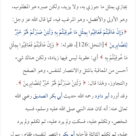
يجازي بمثل ما جوزي به، ولا يزيد، ولكن صبره هو المطلوب،
وهو الأولى والأفضل، وهو المرغب فيه، كما قال الله عز وجل:
وَإِنْ عَاقَبْتُمْ فَعَاقِبُوا بِمِثْلِ مَا عُوقِبْتُمْ بِهِ وَلَئِنْ صَبَرْتُمْ لَهُوَ خَيْرٌ
لِلصَّابِرِينَ
[النحل:126]، فقوله:
وَإِنْ عَاقَبْتُمْ فَعَاقِبُوا بِمِثْلِ
مَا عُوقِبْتُمْ بِهِ
أي: عقوبة ليس فيها زيادة، ولكن هناك شيء
أحسن من المعاقبة بالمثل والانتصار للنفس، وهو الصفح
والتجاوز، ولهذا قال:
وَلَئِنْ صَبَرْتُمْ لَهُوَ خَيْرٌ لِلصَّابِرِينَ
.
وقد أورد
أبو داود
رحمه الله حديث
أبي بكر الصديق
رضي الله
تعالى عنه: أنه كان عند النبي صلى الله عليه وسلم، فسبه
شخص، وتكلم عليه، فسكت ولم يرد عليه، ثم تكلم ولم يرد
عليه، ثم تكلم الثالثة فأجابه
أبو بكر
وانتصر لنفسه، فقام رسول