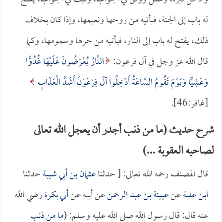
له باب إلى الجنة، فيأتيه من روحها ونعيمها، وإذا كان بخلاف
ذلك، يفتح له باب إلى النار، فيأتيه من حرها وسمومها، وكما
قال الله عز وجل في آل فرعون:
النَّارُ يُعْرَضُونَ عَلَيْهَا غُدُوًّا
وَعَشِيًّا وَيَوْمَ تَقُومُ السَّاعَةُ أَدْخِلُوا آلَ فِرْعَوْنَ أَشَدَّ الْعَذَابِ
[غافر:46].
شرح حديث (ما من ذنب أجدر أن يعجل الله تعالى
لصاحبه العقوبة ...)
قال المصنف رحمه الله تعالى: [ حدثنا
عثمان بن أبي شيبة
حدثنا
ابن علية
عن
عيينة بن عبد الرحمن
عن أبيه عن
أبي بكرة
رضي الله
عنه قال: قال رسول الله صلى الله عليه وسلم: (
ما من ذنب