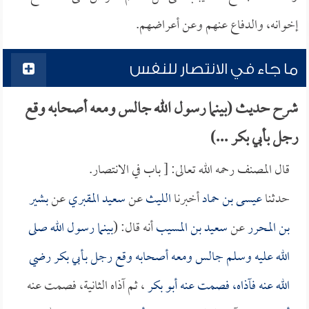
إخوانه، والدفاع عنهم وعن أعراضهم.
ما جاء في الانتصار للنفس
شرح حديث (بينما رسول الله جالس ومعه أصحابه وقع
رجل بأبي بكر ...)
قال المصنف رحمه الله تعالى: [ باب في الانتصار.
حدثنا
عيسى بن حماد
أخبرنا
الليث
عن
سعيد المقبري
عن
بشير
بن المحرر
عن
سعيد بن المسيب
أنه قال: (
بينما رسول الله صلى
الله عليه وسلم جالس ومعه أصحابه وقع رجل بـ
أبي بكر
رضي
الله عنه فآذاه، فصمت عنه
أبو بكر
، ثم آذاه الثانية، فصمت عنه