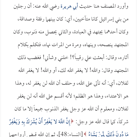
وأورد المصنف هنا حديث
أبي هريرة
رضي الله عنه: أن رجلين
من بني إسرائيل كانا متآخيين، أي: كان بينهما رفقة وصداقة،
وكان أحدهما يجتهد في العبادة، والثاني يحصل منه ذنوب، وكان
المجتهد ينصحه، وينهاه، ومرة من المرات نهاه، فتكلم بكلام
أثاره، وقال: أبعثت علي رقيباً؟! خلني وشأني! فغضب ذلك
المجتهد وقال: والله! لا يغفر الله لك، أو والله! لا يغفر الله
لفلان، أي: أنه تألى على الله، وحلف أن الله لن يغفر له، وهذا
هو الاعتداء، وهذا هو الظلم؛ لأنه أقسم على الله أنه لن يغفر
لفلان، ومعلوم أن الله عز وجل يغفر الذنوب جميعاً إلا ما كان
شركاً، كما قال الله عز وجل:
إِنَّ اللَّهَ لا يَغْفِرُ أَنْ يُشْرَكَ بِهِ وَيَغْفِرُ
مَا دُونَ ذَلِكَ لِمَنْ يَشَاءُ
[النساء:48]، ثم إن الله قبض أرواحهما