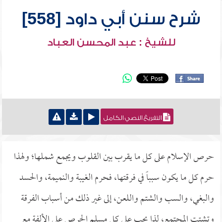
شرح سنن أبي داود [558]
للشيخ : عبد المحسن العباد
التفريغ النصي الكامل
حرص الإسلام على كل ما يقرب بين القلوب ويجمع شملها؛ ولهذا
حرم كل ما يكون سبباً في فرقتها، فحرم الغيبة والنميمة، والحسد
والبغي، والسب والشتم واللعن، إلى غير ذلك من أسباب الفرقة
وتشتت المجتمع، لذا يجب على كل مسلم الحرص على الألفة مع