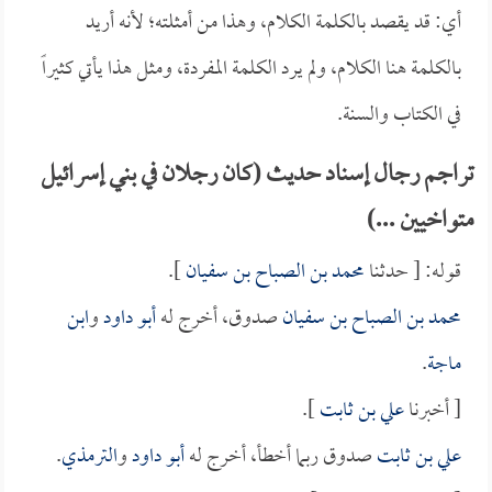
أي: قد يقصد بالكلمة الكلام، وهذا من أمثلته؛ لأنه أريد
بالكلمة هنا الكلام، ولم يرد الكلمة المفردة، ومثل هذا يأتي كثيراً
في الكتاب والسنة.
تراجم رجال إسناد حديث (كان رجلان في بني إسرائيل
متواخيين ...)
قوله: [ حدثنا
محمد بن الصباح بن سفيان
].
محمد بن الصباح بن سفيان
صدوق، أخرج له
أبو داود
و
ابن
ماجة
.
[ أخبرنا
علي بن ثابت
].
علي بن ثابت
صدوق ربما أخطأ، أخرج له
أبو داود
و
الترمذي
.