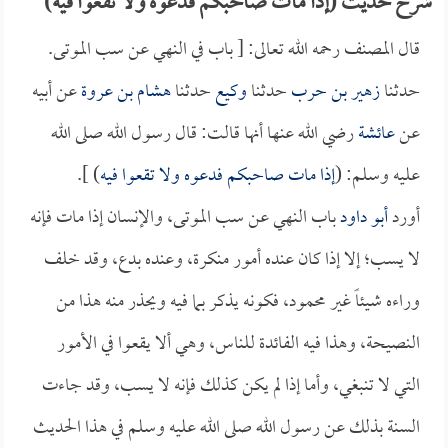
شرح حديث (إذا مات صاحبكم فدعوه ولا تقعوا فيه)
قال المصنف رحمه الله تعالى: [ باب في النهي عن سب الموتى.
حدثنا
زهير بن حرب
حدثنا
وكيع
حدثنا
هشام بن عروة
عن أبيه
عن
عائشة
رضي الله عنها أنها قالت: قال رسول الله صلى الله
عليه وسلم: (
إذا مات صاحبكم فدعوه ولا تقعوا فيه
) ].
أورد
أبو داود
باب النهي عن سب الموتى، والإنسان إذا مات فإنه
لا يسب؛ إلا إذا كان عنده أمور منكرة، وعنده بدع، وقد خلف
وراءه شيئاً غير محمود، فكونه يذكر بما فيه ويحذر منه هذا من
النصيحة، وهذا فيه الفائدة للناس، وهي ألا يقعوا في الأمور
التي لا تنبغي، وأما إذا لم يكن كذلك فإنه لا يسب، وقد جاءت
السنة بذلك عن رسول الله صلى الله عليه وسلم في هذا الحديث