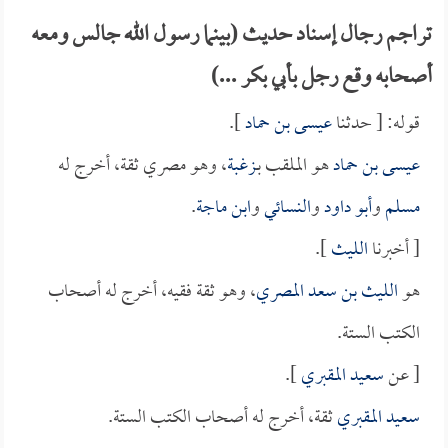
تراجم رجال إسناد حديث (بينما رسول الله جالس ومعه
أصحابه وقع رجل بأبي بكر ...)
قوله: [ حدثنا
عيسى بن حماد
].
عيسى بن حماد
هو الملقب بـ
زغبة
، وهو مصري ثقة، أخرج له
مسلم
و
أبو داود
و
النسائي
و
ابن ماجة
.
[ أخبرنا
الليث
].
هو
الليث بن سعد المصري
، وهو ثقة فقيه، أخرج له أصحاب
الكتب الستة.
[ عن
سعيد المقبري
].
سعيد المقبري
ثقة، أخرج له أصحاب الكتب الستة.