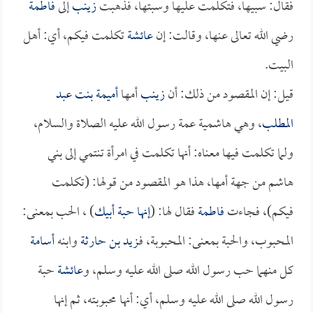
فقال: سبيها، فتكلمت عليها وسبتها، فذهبت
زينب
إلى
فاطمة
رضي الله تعالى عنها، وقالت: إن
عائشة
تكلمت فيكم، أي: أهل
البيت.
قيل: إن المقصود من ذلك: أن
زينب
أمها
أميمة بنت عبد
المطلب
، وهي هاشمية عمة رسول الله عليه الصلاة والسلام،
ولما تكلمت فيها معناه: أنها تكلمت في امرأة تنتمي إلى بني
هاشم من جهة أمها، هذا هو المقصود من قولها: (تكلمت
فيكم)، فجاءت
فاطمة
فقال لها: (
إنها حبة أبيك
) ، الحب بمعنى:
المحبوب، والحبة بمعنى: المحبوبة، فـ
زيد بن حارثة
وابنه
أسامة
كل منهما حب رسول الله صلى الله عليه وسلم، و
عائشة
حبة
رسول الله صلى الله عليه وسلم، أي: أنها محبوبته، ثم إنها