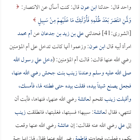
واحد قال: حدثنا
ابن عون
قال: كنت أسأل عن الانتصار:
وَلَمَنِ انتَصَرَ بَعْدَ ظُلْمِهِ فَأُوْلَئِكَ مَا عَلَيْهِمْ مِنْ سَبِيلٍ
[الشورى:41] فحدثني
علي بن زيد بن جدعان
عن
أم محمد
امرأة أبيه قال
ابن عون
: وزعموا أنها كانت تدخل على أم المؤمنين
رضي الله عنها قالت: قالت أم المؤمنين: (
دخل علي رسول الله
صلى الله عليه وسلم وعندنا
زينب بنت جحش
رضي الله عنها،
فجعل يصنع شيئاً بيده، فقلت بيده حتى فطنته لها، فأمسك،
وأقبلت
زينب
تقحم لـ
عائشة
رضي الله عنهما، فنهاها، فأبت أن
تنتهي، فقال لـ
عائشة
: سبيها؛ فسبتها، فغلبتها، فانطلقت
زينب
إلى
علي
رضي الله عنه فقالت: إن
عائشة
رضي الله عنها وقعت
بكم، وفعلت، فجاءت
فاطمة
رضي الله عنها فقال لها: إنها حبة