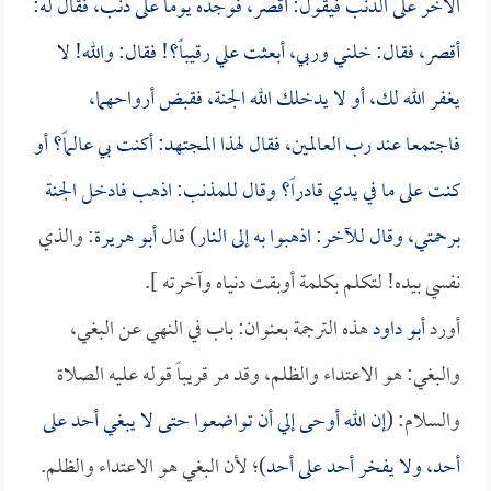
الآخر على الذنب فيقول: أقصر، فوجده يوماً على ذنب، فقال له:
أقصر، فقال: خلني وربي، أبعثت علي رقيباً؟! فقال: والله! لا
يغفر الله لك، أو لا يدخلك الله الجنة، فقبض أرواحهما،
فاجتمعا عند رب العالمين، فقال لهذا المجتهد: أكنت بي عالماً؟ أو
كنت على ما في يدي قادراً؟ وقال للمذنب: اذهب فادخل الجنة
برحمتي، وقال للآخر: اذهبوا به إلى النار
) قال
أبو هريرة
: والذي
نفسي بيده! لتكلم بكلمة أوبقت دنياه وآخرته ].
أورد
أبو داود
هذه الترجمة بعنوان: باب في النهي عن البغي،
والبغي: هو الاعتداء والظلم، وقد مر قريباً قوله عليه الصلاة
والسلام: (
إن الله أوحى إلي أن تواضعوا حتى لا يبغي أحد على
أحد، ولا يفخر أحد على أحد
)؛ لأن البغي هو الاعتداء والظلم.