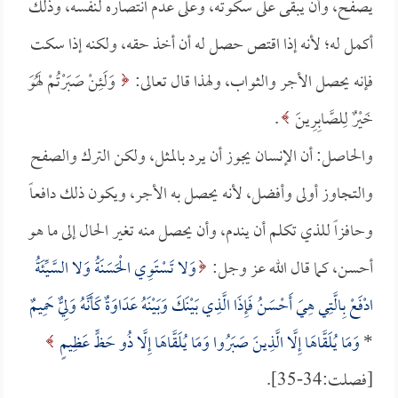
يصفح، وأن يبقى على سكوته، وعلى عدم انتصاره لنفسه، وذلك
أكمل له؛ لأنه إذا اقتص حصل له أن أخذ حقه، ولكنه إذا سكت
فإنه يحصل الأجر والثواب، ولهذا قال تعالى:
وَلَئِنْ صَبَرْتُمْ لَهُوَ
خَيْرٌ لِلصَّابِرِينَ
.
والحاصل: أن الإنسان يجوز أن يرد بالمثل، ولكن الترك والصفح
والتجاوز أولى وأفضل، لأنه يحصل به الأجر، ويكون ذلك دافعاً
وحافزاً للذي تكلم أن يندم، وأن يحصل منه تغير الحال إلى ما هو
أحسن، كما قال الله عز وجل:
وَلا تَسْتَوِي الْحَسَنَةُ وَلا السَّيِّئَةُ
ادْفَعْ بِالَّتِي هِيَ أَحْسَنُ فَإِذَا الَّذِي بَيْنَكَ وَبَيْنَهُ عَدَاوَةٌ كَأَنَّهُ وَلِيٌّ حَمِيمٌ
*
وَمَا يُلَقَّاهَا إِلَّا الَّذِينَ صَبَرُوا وَمَا يُلَقَّاهَا إِلَّا ذُو حَظٍّ عَظِيمٍ
[فصلت:34-35].