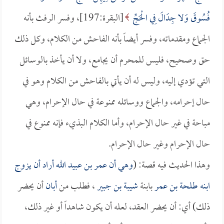
فُسُوقَ وَلا جِدَالَ فِي الْحَجِّ
[البقرة:197]، وفسر الرفث بأنه
الجماع ومقدماته، وفسر أيضاً بأنه الفاحش من الكلام، وكل ذلك
حق وصحيح، فليس للمحرم أن يجامع، ولا أن يأخذ بالوسائل
التي تؤدي إليه، وليس له أن يأتي بالفاحش من الكلام وهو في
حال إحرامه، والجماع ووسائله ممنوعة في حال الإحرام، وهي
مباحة في غير حال الإحرام، وأما الكلام البذيء فإنه ممنوع في
حال الإحرام وغير حال الإحرام.
وهذا الحديث فيه قصة: (
وهي أن
عمر بن عبيد الله
أراد أن يزوج
ابنه
طلحة بن عمر
بابنة
شيبة بن جبير
، فطلب من
أبان
أن يحضر
ذلك) أي: أن يحضر العقد، لعله أن يكون شاهداً أو غير ذلك،