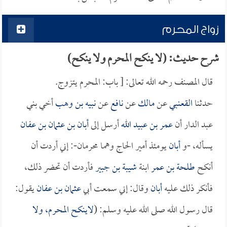
زواج المحرم
شرح حديث: (لا ينكح المحرم ولا ينكح)
قال المصنف رحمه الله تعالى: [ باب: المحرم يتزوج.
حدثنا
القعنبي
عن
مالك
عن
نافع
عن
نبيه بن وهب
أخي بني
عبد الدار أن
عمر بن عبيد الله
أرسل إلى
أبان بن عثمان بن عفان
يسأله، -و
أبان
يومئذ أمير الحاج وهما محرمان-: إني أردت أن
أنكح
طلحة بن عمر
ابنة
شيبة بن جبير
فأردت أن تحضر ذلك،
فأنكر ذلك عليه
أبان
وقال: إني سمعت أبي
عثمان بن عفان
يقول:
قال رسول الله صلى الله عليه وسلم: (
لاينكح المحرم، ولا