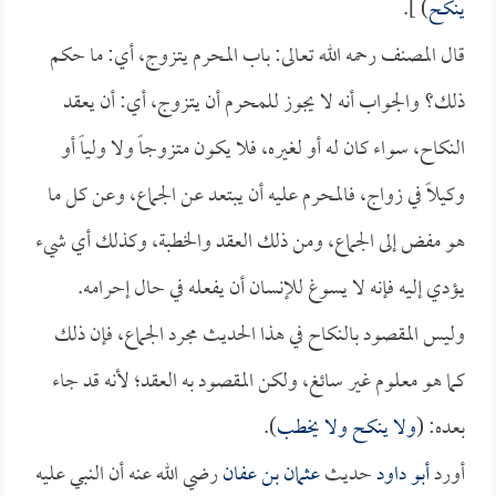
ينكح
) ].
قال المصنف رحمه الله تعالى: باب المحرم يتزوج، أي: ما حكم
ذلك؟ والجواب أنه لا يجوز للمحرم أن يتزوج، أي: أن يعقد
النكاح، سواء كان له أو لغيره، فلا يكون متزوجاً ولا ولياً أو
وكيلاً في زواج، فالمحرم عليه أن يبتعد عن الجماع، وعن كل ما
هو مفض إلى الجماع، ومن ذلك العقد والخطبة، وكذلك أي شيء
يؤدي إليه فإنه لا يسوغ للإنسان أن يفعله في حال إحرامه.
وليس المقصود بالنكاح في هذا الحديث مجرد الجماع، فإن ذلك
كما هو معلوم غير سائغ، ولكن المقصود به العقد؛ لأنه قد جاء
بعده: (
ولا ينكح ولا يخطب
).
أورد
أبو داود
حديث
عثمان بن عفان
رضي الله عنه أن النبي عليه