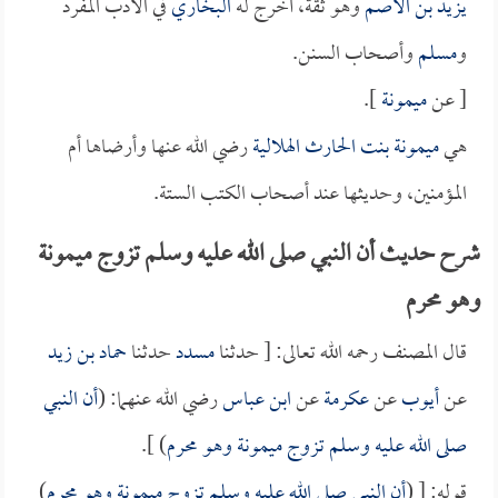
يزيد بن الأصم
وهو ثقة، أخرج له
البخاري
في الأدب المفرد
و
مسلم
وأصحاب السنن.
[ عن
ميمونة
].
هي
ميمونة بنت الحارث الهلالية
رضي الله عنها وأرضاها أم
المؤمنين، وحديثها عند أصحاب الكتب الستة.
شرح حديث أن النبي صلى الله عليه وسلم تزوج ميمونة
وهو محرم
قال المصنف رحمه الله تعالى: [ حدثنا
مسدد
حدثنا
حماد بن زيد
عن
أيوب
عن
عكرمة
عن
ابن عباس
رضي الله عنهما: (
أن النبي
صلى الله عليه وسلم تزوج
ميمونة
وهو محرم
) ].
قوله: [ (
أن النبي صلى الله عليه وسلم تزوج
ميمونة
وهو محرم
)