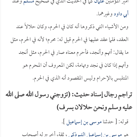
أمير المؤمنين
عثمان
كما في الحديث الذي في صحيح
مسلم
وعند
أبي داود
وغيرهما.
ومن الأشياء التي ذكروها أنه كان في الحرم، وكان حلالاً عند
العقد، فلما عقد عليها في الحرم قيل له: محرم؛ لأنه في الحرم، مثل
ما يقال: أتهم وأنجد، فأحرم معناه صار في الحرم، مثل أنجد
وأتهم إذا كان في نجد وتهامة، لكن المعروف أن المحرم هو
المتلبس بالإحرام وليس المقصود أنه الذي في الحرم.
تراجم رجال إسناد حديث: (تزوجني رسول الله صلى الله
عليه وسلم ونحن حلالان بسرف)
قوله: [ حدثنا
موسى بن إسماعيل
].
هو
موسى بن إسماعيل التبوذكي
، ثقة، أخرج له أصحاب