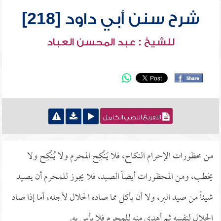
شرح سنن أبي داود [218]
للشيخ : عبد المحسن العباد
التفريغ النصي الكامل
من محظورات الإحرام النكاح، فلا يَنْكِح المحرم ولا يُنْكِح ولا
يخطب، ومن المحظورات أيضاً الصيد، فلا يجوز للمحرم أن يصيد
شيئاً من صيد البر، ولا أن يأكل مما صاده الحلال لأجله، أما إذا صاد
الحلال لنفسه ثم أهدى منه للمحرم فلا بأس به.