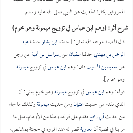
المعروفين بكثرة الحديث عن النبي صلى الله عليه وسلم.
شرح أثر: (وهم ابن عباس في تزويج ميمونة وهو محرم)
قال المصنف رحمه الله تعالى: [ حدثنا
ابن بشار
حدثنا
عبد
الرحمن بن مهدي
حدثنا
سفيان
عن
إسماعيل بن أمية
عن رجل
عن
سعيد بن المسيب
قال: وهم
ابن عباس
في تزويج
ميمونة
وهو محرم ].
قوله: وهم
ابن عباس
في تزويج
ميمونة
وهو محرم يعني: أن
الذي تقدم من حديث
عثمان
ومن حديث
ميمونة
وكذلك ما جاء
من حديث
أبي رافع
مقدم على قوله، وهذا من الأوهام، مثل ما
مر بنا في قضية أن
معاوية
قصر له عند المروة في حجتة بمشقص،