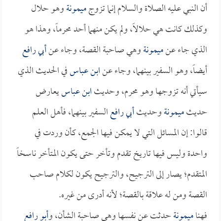
أن النبي عليه الصلاة والسلام إنما تزوج
ميمونة
وهو حلال
وكذلك كانت هي حلالاً، ولم يكن منهما أحد محرماً، وهذا هو
الذي جاء عن
ميمونة
وهي صاحبة القصة، وجاء عن
أبي رافع
أيضاً، وهو السفير بينهما، وجاء عن
ابن عباس
في الحديث الذي
سيأتي أنه تزوجها وهو محرم، وحديث
ابن عباس
يعارض
حديث
ميمونة
وحديث
أبي رافع
السفير بينهما، فأهل العلم
قالوا: إن المسائل التي لا يمكن فيها الجمع، كأن وردت في
واحدة وليس فيها تاريخ تقدم وتأخر حتى يكون المتأخر ناسخاً
المتقدم؛ يصار إلى الترجيح، والترجيح يكون لكلام صاحب
القصة ومن له علاقة بالقصة؛ لأنه أدرى من غيره.
فهنا
ميمونة
حدثت عن نفسها وهي صاحبة الشأن، و
أبو رافع