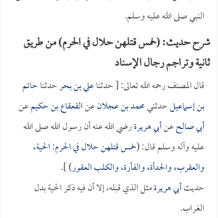
النبي صلى الله عليه وسلم.
شرح حديث: (خمس قتلهن حلال في الحرم) من طريق
ثانية وتراجم رجال الإسناد
قال المصنف رحمه الله تعالى: [ حدثنا
علي بن بحر
حدثنا
حاتم
بن إسماعيل
حدثني
محمد بن عجلان
عن
القعقاع بن حكيم
عن
أبي صالح
عن
أبي هريرة
رضي الله عنه أن رسول الله صلى الله
عليه وآله وسلم قال: (
خمس قتلهن حلال في الحرم: الحية،
والعقرب، والحدأة، والفأرة، والكلب العقور
) ].
حديث
أبي هريرة
مثل الذي قبله، إلا أن فيه ذكر الحية بدل
الغراب.