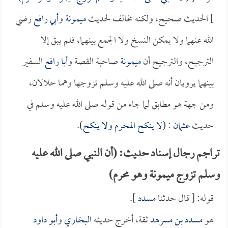
] الحديث صحيح، ولكنه مخالف لحديث
ميمونة
و
أبي رافع
رضي
الله عنهما ولا يمكن النسخ ولا الجمع بينهما، فلم يبق إلا
الترجيح، والترجيح أن
ميمونة
صاحبة القصة و
أبا رافع
السفير
بينهما يرويان أنه صلى الله عليه وسلم تزوجها وهما حلالان،
ومن جهة هو مطابق لما جاء من قوله صلى الله عليه وسلم في
حديث
عثمان
: (
لا ينكح المحرم ولا ينكح
).
تراجم رجال إسناد حديث: (أن النبي صلى الله عليه
وسلم تزوج ميمونة وهو محرم)
قوله: [ قال حدثنا
مسدد
].
هو
مسدد بن مسرهد
ثقة، أخرج حديثه
البخاري
و
أبو داود