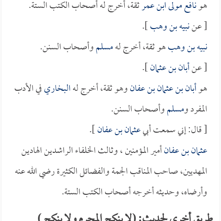
هو
نافع مولى ابن عمر
ثقة، أخرج له أصحاب الكتب الستة.
[ عن
نبيه بن وهب
].
نبيه بن وهب
هو ثقة، أخرج له
مسلم
وأصحاب السنن.
[ عن
أبان بن عثمان
].
هو
أبان بن عثمان بن عفان
وهو ثقة، أخرج له
البخاري
في الأدب
المفرد و
مسلم
وأصحاب السنن.
[ قال: إني سمعت أبي
عثمان بن عفان
].
عثمان بن عفان
أمير المؤمنين ، وثالث الخلفاء الراشدين الهادين
المهديين، صاحب المناقب الجمة والفضائل الكثيرة رضي الله عنه
وأرضاه، وحديثه أخرجه أصحاب الكتب الستة.
طريق أخرى لحديث: (لا ينكح المحرم ولا ينكح )