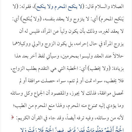
الصلاة والسلام قال: (
لا ينكح المحرم ولا ينكح
)، فقوله: (لا
يَنكح المحرم) أي: لا يتزوج ولا يعقد بنفسه، (ولا يُنكح) أي:
لا يعقد لغيره، وذلك بأن يكون ولياً عن المرأة، فليس له أن
يزوج المرأة في حال إحرامه، بل يكون الزوج والولي ووكيلاهما
حلالاً عند العقد وليسوا بمحرمين، وسيأتي لفظ آخر بعد هذا
بزيادة: (ولا يخطب) أي: الخطبة التي هي التقدم بطلب الزواج،
فلا يخطب، سواء تمت أو لم تتم، سواء حصلت موافقة أو لم
تحصل موافقة، فذلك لا يجوز، والمقصود أن الجماع وكل وسائله
وما يؤدي إليه ممنوع منه المحرم، ولهذا منع المحرم من الطيب؛
لأنه من وسائله، وفيه ترفه أيضاً، وقد جاء في القرآن الكريم:
الْحَجُّ أَشْهُرٌ مَعْلُومَاتٌ فَمَنْ فَرَضَ فِيهِنَّ الْحَجَّ فَلا رَفَثَ وَلا