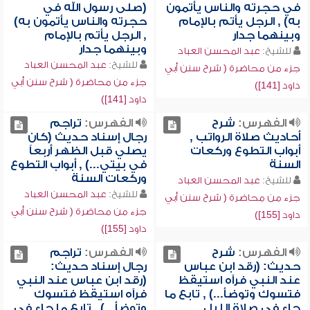
في حجرته والناس يأتمون
(صلى رسول الله في
به) , الرجل يأتم بالإمام
حجرته والناس يأتمون به)
وبينهما جدار
, الرجل يأتم بالإمام
وبينهما جدار
للشيخ:
عبد المحسن العباد
للشيخ:
عبد المحسن العباد
جزء من محاضرة ( شرح سنن أبي
جزء من محاضرة ( شرح سنن أبي
داود [141])
داود [141])
الفهرس:
شرح
الفهرس:
تراجم
أحاديث صلاة الرواتب ,
رجال إسناد حديث (كان
أبواب التطوع وركعات
يصلي قبل الظهر أربعاً
السنة
في بيتي...) , أبواب التطوع
وركعات السنة
للشيخ:
عبد المحسن العباد
للشيخ:
عبد المحسن العباد
جزء من محاضرة ( شرح سنن أبي
جزء من محاضرة ( شرح سنن أبي
داود [155])
داود [155])
الفهرس:
شرح
الفهرس:
تراجم
حديث: (رقد ابن عباس
رجال إسناد حديث:
عند النبي فرآه استيقظ
(رقد ابن عباس عند النبي
فتسوك وتوضأ...) , تابع ما
فرآه استيقظ فتسوك
جاء في صلاة الليل
وتوضأ...) , تابع ما جاء في