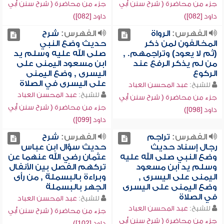
جزء من محاضرة ( شرح سنن أبي
جزء من محاضرة ( شرح سنن أبي
داود [082])
داود [082])
الفهرس:
الرواة
الفهرس:
شرح
المخالفون لمن ذكر
حديث وضع النبي
(ثم لا يعود) وتراجمهم. ,
صلى الله عليه وسلم يد
من لم يذكر الرفع عند
ابن مسعود اليمنى على
الركوع
اليسرى , وضع اليمنى
على اليسرى في الصلاة
للشيخ:
عبد المحسن العباد
للشيخ:
عبد المحسن العباد
جزء من محاضرة ( شرح سنن أبي
جزء من محاضرة ( شرح سنن أبي
داود [098])
داود [099])
الفهرس:
تراجم
الفهرس:
شرح
رجال إسناد حديث
حديث سؤال ابن عباس
وضع النبي صلى الله عليه
عثمان رضي الله عنهما عن
وسلم يد ابن مسعود
تركهم الفصل بين الأنفال
اليمنى على اليسرى ,
وبراءة بالبسملة , من رأى
وضع اليمنى على اليسرى
الجهر بالبسملة
في الصلاة
للشيخ:
عبد المحسن العباد
للشيخ:
عبد المحسن العباد
جزء من محاضرة ( شرح سنن أبي
جزء من محاضرة ( شرح سنن أبي
داود [102])