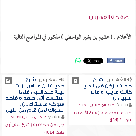
صفحة الفهرس
الأعلام : ( هشيم بن بشير الواسطي ) مذكور في المواضع التالية
الفهرس:
شرح
الفهرس:
شرح
حديث: (كن في الدنيا
حديث ابن عباس: (بت
كأنك غريب أو عابر
ليلة عند النبي فلما
سبيل..)
استيقظ أتى طهوره فأخذ
سواكه فاستاك...) ,
للشيخ:
عبد المحسن العباد
السواك لمن قام من الليل
جزء من محاضرة ( شرح الأربعين
للشيخ:
عبد المحسن العباد
النووية [34])
جزء من محاضرة ( شرح سنن أبي
داود [014])