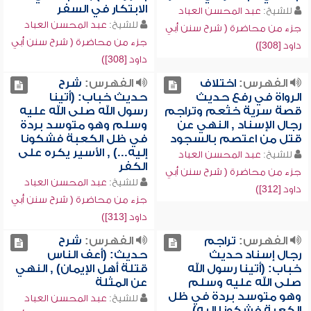
الابتكار في السفر
للشيخ:
عبد المحسن العباد
للشيخ:
عبد المحسن العباد
جزء من محاضرة ( شرح سنن أبي
جزء من محاضرة ( شرح سنن أبي
داود [308])
داود [308])
الفهرس:
اختلاف
الفهرس:
شرح
الرواة في رفع حديث
حديث خباب: (أتينا
قصة سرية خثعم وتراجم
رسول الله صلى الله عليه
رجال الإسناد , النهي عن
وسلم وهو متوسد بردة
قتل من اعتصم بالسجود
في ظل الكعبة فشكونا
إليه...) , الأسير يكره على
للشيخ:
عبد المحسن العباد
الكفر
جزء من محاضرة ( شرح سنن أبي
للشيخ:
عبد المحسن العباد
داود [312])
جزء من محاضرة ( شرح سنن أبي
داود [313])
الفهرس:
تراجم
الفهرس:
شرح
رجال إسناد حديث
حديث: (أعف الناس
خباب: (أتينا رسول الله
قتلة أهل الإيمان) , النهي
صلى الله عليه وسلم
عن المثلة
وهو متوسد بردة في ظل
للشيخ:
عبد المحسن العباد
الكعبة فشكونا إليه) ,