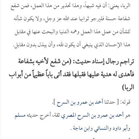
الربا، يعني: أن فيه شبهاً، وهذا تحذير من هذا العمل، فمن شفع
شفاعة حسنة فليرجو ثوابها عند الله عز وجل، ولا يكون شأنه
كشأن من عمل هذا العمل وهمه الدنيا والبحث عنها في مقابل
هذا الإحسان الذي ينبغي أن يكون لله، وأن يبذل بدون مقابل.
تراجم رجال إسناد حديث: (من شفع لأخيه بشفاعة
فأهدى له هدية عليها فقبلها فقد أتى باباً عظيماً من أبواب
الربا)
قوله: [ حدثنا
أحمد بن عمرو بن السرح
].
هو
أحمد بن عمرو بن السرح المصري
ثقة، أخرج حديثه
مسلم
و
أبو داود
و
النسائي
و
ابن ماجة
.