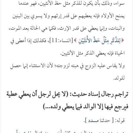
سواء، وذلك بأن يكون للذكر مثل حظ الأنثيين، فهو عندما
يمنح الأولاد فإنه يعطيهم على قدر إرثهم ولا يسوي بين البنين
والبنات، وإنما يعطي على قدر الإرث، فكما هي الحالة بعد الموت،
لِلذَّكَرِ مِثْلُ حَظِّ الأُنثَيَيْنِ
[النساء:11]، فكذلك إذا أعطى في
الحياة فإنه يعطي الذكر مثل الأنثيين.
ولا يقاس عليه الزوج في هبته لزوجته؛ لأن الاستثناء إنما حصل
للولد.
تراجم رجال إسناد حديث: (لا يحل لرجل أن يعطي عطية
فيرجع فيها إلا الوالد فيما يعطي ولده...)
قوله: [ حدثنا
مسدد
].