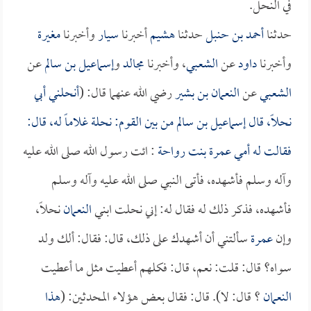
في النحل.
حدثنا
أحمد بن حنبل
حدثنا
هشيم
أخبرنا
سيار
وأخبرنا
مغيرة
وأخبرنا
داود
عن
الشعبي
، وأخبرنا
مجالد
و
إسماعيل بن سالم
عن
الشعبي
عن
النعمان بن بشير
رضي الله عنهما قال: (
أنحلني أبي
نحلاً، قال
إسماعيل بن سالم
من بين القوم: نحلة غلاماً له، قال:
فقالت له أمي
عمرة بنت رواحة
: ائت رسول الله صلى الله عليه
وآله وسلم فأشهده، فأتى النبي صلى الله عليه وآله وسلم
فأشهده، فذكر ذلك له فقال له: إني نحلت ابني
النعمان
نحلاً،
وإن
عمرة
سألتني أن أشهدك على ذلك، قال: فقال: ألك ولد
سواه؟ قال: قلت: نعم، قال: فكلهم أعطيت مثل ما أعطيت
النعمان
؟ قال: لا). قال: فقال بعض هؤلاء المحدثين: (
هذا