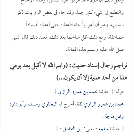
ولعل ذلك أن هؤلاء قد عرفوا عزة النفس، وعدم الإلحاح
والتطلع إلى شيء كثير جداً، وقد جاء في بعض الروايات ذكر
السبب، وهو أن أعرابياً جاء فأعطاه حتى أعطاه أضعافاً
مضاعفة، ومع ذلك ظل ساخطاً بعد ذلك، فعند ذلك قال النبي
صلى الله عليه وسلم هذه المقالة.
تراجم رجال إسناد حديث: (وايم الله لا أقبل بعد يومي
هذا من أحد هدية إلا أن يكون...)
قوله: [ حدثنا
محمد بن عمرو الرازي
].
محمد بن عمرو الرازي
ثقة، أخرج له
البخاري
و
مسلم
و
أبو داود
و
ابن ماجة
.
[ حدثنا
سلمة
- يعني:
ابن الفضل
- ].