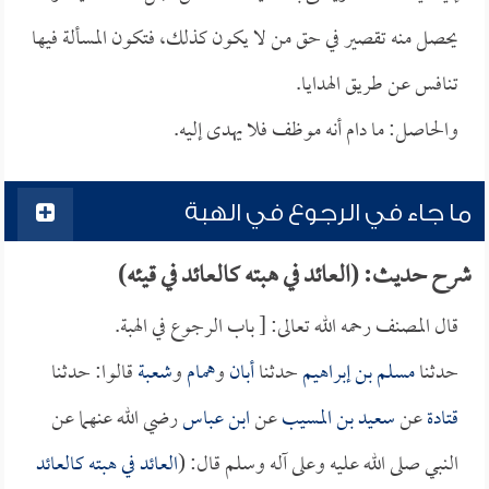
يحصل منه تقصير في حق من لا يكون كذلك، فتكون المسألة فيها
تنافس عن طريق الهدايا.
والحاصل: ما دام أنه موظف فلا يهدى إليه.
ما جاء في الرجوع في الهبة
شرح حديث: (العائد في هبته كالعائد في قيئه)
قال المصنف رحمه الله تعالى: [ باب الرجوع في الهبة.
حدثنا
مسلم بن إبراهيم
حدثنا
أبان
و
همام
و
شعبة
قالوا: حدثنا
قتادة
عن
سعيد بن المسيب
عن
ابن عباس
رضي الله عنهما عن
النبي صلى الله عليه وعلى آله وسلم قال: (
العائد في هبته كالعائد