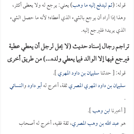
قوله: (
ثم ليدفع إليه ما وهب
) يعني: يرجع له ولا يعطى أكثر،
وهذا إذا أراد أن يرجع بالشيء الذي أعطاه؛ لأنه ما حصل الشيء
الذي يريد؛ فليرجع إليه.
تراجم رجال إسناد حديث (لا يحل لرجل أن يعطي عطية
فيرجع فيها إلا الوالد فيما يعطي ولده...) من طريق أخرى
قوله: [ حدثنا
سليمان بن داود المهري
].
سليمان بن داود المهري المصري
ثقة، أخرج له
أبو داود
و
النسائي
.
[ أخبرنا
ابن وهب
].
هو
عبد الله بن وهب المصري
، ثقة فقيه، أخرج له أصحاب