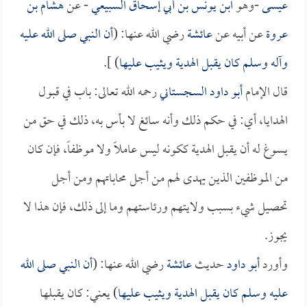
عيسى
-وهو
ابن يونس بن أبي إسحاق السبيعي
- عن
هشام بن
عروة
عن أبيه عن
عائشة
رضي الله عنها: (
أن النبي صلى الله عليه
وآله وسلم كان يقبل الهدية ويثيب عليها
) ].
قال الإمام
أبو داود السجستاني
رحمه الله تعالى: باب في قبول
الهدايا، أي: في حكم ذلك وأنه سائغ لا بأس به، ذلك في حق من
يسوغ له أن يقبل الهدية ككونه ليس عاملاً ولا موظفاً، فإن كان
من الموظفين الذين يهدى لهم من أجل محاباتهم ومن أجل
تحصيل شيء بسبب ولايتهم ورئاستهم وما إلى ذلك، فإن هذا لا
يجوز.
وأورد
أبو داود
حديث
عائشة
رضي الله عنها: (
أن النبي صلى الله
عليه وسلم كان يقبل الهدية ويثيب عليها
) يعني: كان يقبلها