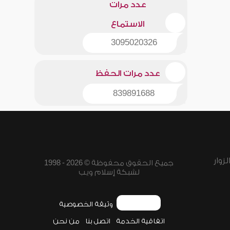
عدد مرات
الاستماع
3095020326
عدد مرات الحفظ
839891688
زوار
جميع الحقوق محفوظة © 2026 - 1998
لشبكة إسلام ويب
وثيقة الخصوصية
اتفاقية الخدمة
اتصل بنا
من نحن