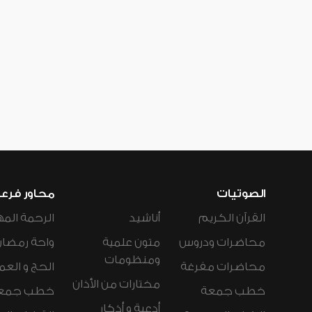
الصوتيات
محاور فرع
القرآن الكريم
أناشيد
الرحمة المه
محاضرات ودروس
متون علمية
واحة رمضان
ومنظومات
محاضرات مفرغة
الحج و العم
مختارات من الأذان
خطب جمعة
خطب جمع
أدعية و أذكار