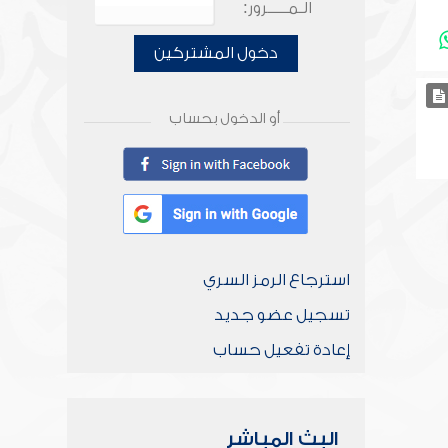
الـمـــــرور:
دخول المشتركين
أو الدخول بحساب
استرجاع الرمز السري
تسجيل عضو جديد
إعادة تفعيل حساب
البث المباشر