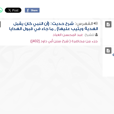
الفهرس:
شرح حديث: (أن النبي كان يقبل
الهدية ويثيب عليها) , ما جاء في قبول الهدايا
للشيخ:
عبد المحسن العباد
جزء من محاضرة ( شرح سنن أبي داود [402])