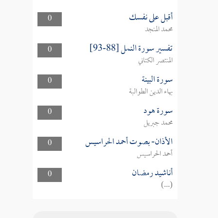
أقبل على نفسك
0
محمد المنجد
تفسير سورة النمل [88-93]
0
المنتصر الكتاني
سورة البينة
0
بهاء الدين الطوالبة
سورة هود
0
محمد جبريل
الأذان- بصوت أحمد الحراسيس
0
أحمد الحراسيس
أناشيد رمضان
0
(...)