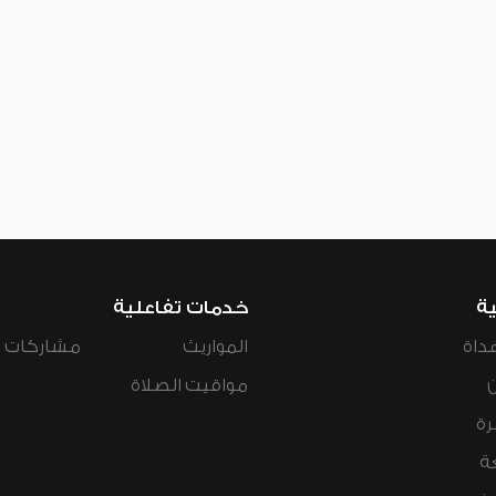
ية
خدمات تفاعلية
داة
المواريث
مشاركات ال
مواقيت الصلاة
رة
ة