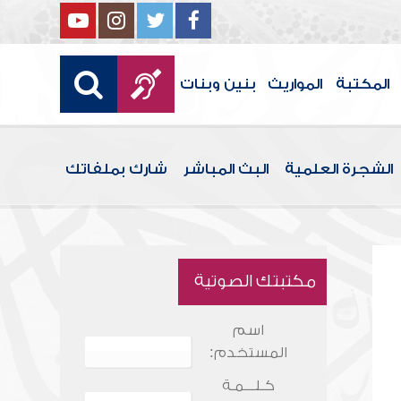
المكتبة
المواريث
بنين وبنات
الشجرة العلمية
البث المباشر
شارك بملفاتك
مكتبتك الصوتية
اسم
المستخدم:
كـلـــمـة