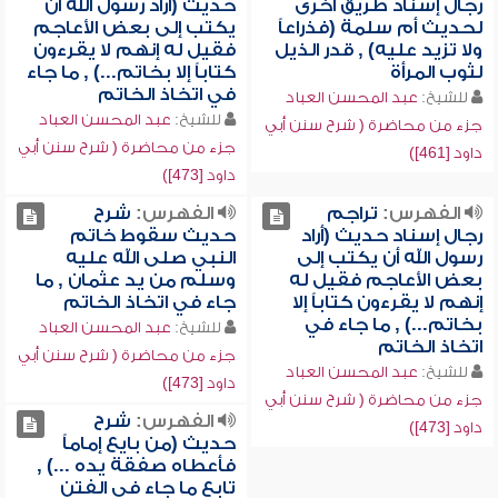
رجال إسناد طريق أخرى
حديث (أراد رسول الله أن
لحديث أم سلمة (فذراعاً
يكتب إلى بعض الأعاجم
ولا تزيد عليه) , قدر الذيل
فقيل له إنهم لا يقرءون
لثوب المرأة
كتاباً إلا بخاتم...) , ما جاء
في اتخاذ الخاتم
للشيخ:
عبد المحسن العباد
للشيخ:
عبد المحسن العباد
جزء من محاضرة ( شرح سنن أبي
جزء من محاضرة ( شرح سنن أبي
داود [461])
داود [473])
الفهرس:
تراجم
الفهرس:
شرح
رجال إسناد حديث (أراد
حديث سقوط خاتم
رسول الله أن يكتب إلى
النبي صلى الله عليه
بعض الأعاجم فقيل له
وسلم من يد عثمان , ما
إنهم لا يقرءون كتاباً إلا
جاء في اتخاذ الخاتم
بخاتم...) , ما جاء في
للشيخ:
عبد المحسن العباد
اتخاذ الخاتم
جزء من محاضرة ( شرح سنن أبي
للشيخ:
عبد المحسن العباد
داود [473])
جزء من محاضرة ( شرح سنن أبي
الفهرس:
شرح
داود [473])
حديث (من بايع إماماً
فأعطاه صفقة يده ...) ,
تابع ما جاء في الفتن