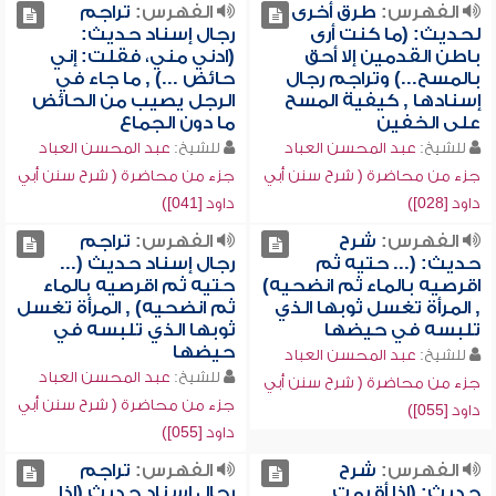
الفهرس:
طرق أخرى
الفهرس:
تراجم
لحديث: (ما كنت أرى
رجال إسناد حديث:
باطن القدمين إلا أحق
(ادني مني، فقلت: إني
بالمسح...) وتراجم رجال
حائض ...) , ما جاء في
إسنادها , كيفية المسح
الرجل يصيب من الحائض
على الخفين
ما دون الجماع
للشيخ:
عبد المحسن العباد
للشيخ:
عبد المحسن العباد
جزء من محاضرة ( شرح سنن أبي
جزء من محاضرة ( شرح سنن أبي
داود [028])
داود [041])
الفهرس:
شرح
الفهرس:
تراجم
حديث: (... حتيه ثم
رجال إسناد حديث (...
اقرصيه بالماء ثم انضحيه)
حتيه ثم اقرصيه بالماء
, المرأة تغسل ثوبها الذي
ثم انضحيه) , المرأة تغسل
تلبسه في حيضها
ثوبها الذي تلبسه في
حيضها
للشيخ:
عبد المحسن العباد
للشيخ:
عبد المحسن العباد
جزء من محاضرة ( شرح سنن أبي
جزء من محاضرة ( شرح سنن أبي
داود [055])
داود [055])
الفهرس:
شرح
الفهرس:
تراجم
حديث: (إذا أقيمت
رجال إسناد حديث (إذا