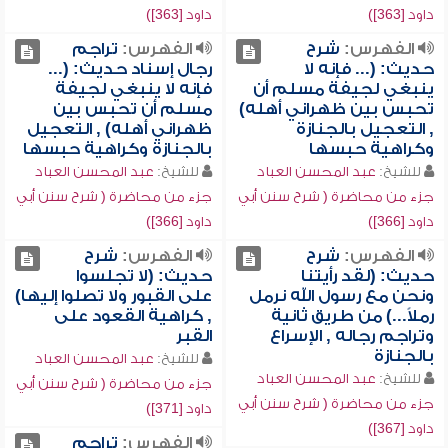
داود [363])
داود [363])
الفهرس:
شرح
الفهرس:
تراجم
حديث: (... فإنه لا
رجال إسناد حديث: (...
ينبغي لجيفة مسلم أن
فإنه لا ينبغي لجيفة
تحبس بين ظهراني أهله)
مسلم أن تحبس بين
, التعجيل بالجنازة
ظهراني أهله) , التعجيل
وكراهية حبسها
بالجنازة وكراهية حبسها
للشيخ:
عبد المحسن العباد
للشيخ:
عبد المحسن العباد
جزء من محاضرة ( شرح سنن أبي
جزء من محاضرة ( شرح سنن أبي
داود [366])
داود [366])
الفهرس:
شرح
الفهرس:
شرح
حديث: (لقد رأيتنا
حديث: (لا تجلسوا
ونحن مع رسول الله نرمل
على القبور ولا تصلوا إليها)
رملاً...) من طريق ثانية
, كراهية القعود على
وتراجم رجاله , الإسراع
القبر
بالجنازة
للشيخ:
عبد المحسن العباد
للشيخ:
عبد المحسن العباد
جزء من محاضرة ( شرح سنن أبي
جزء من محاضرة ( شرح سنن أبي
داود [371])
داود [367])
الفهرس:
تراجم