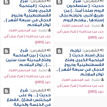
الفهرس:
شرح
الفهرس:
شرح
حديث: ( ستصالحون
حديث: ( الملحمة
الروم صلحاً آمناً...) من
الكبرى وفتح
طريق أخرى، وتراجم رجال
القسطنطينية وخروج
إسنادها , ملاحم الروم
الدجال في سبعة أشهر ) ,
تواتر الملاحم
للشيخ:
عبد المحسن العباد
للشيخ:
عبد المحسن العباد
جزء من محاضرة ( شرح سنن أبي
جزء من محاضرة ( شرح سنن أبي
داود [483])
داود [483])
الفهرس:
تراجم
الفهرس:
شرح
رجال إسناد حديث (
حديث ( بين الملحمة
الملحمة الكبرى وفتح
وفتح المدينة ست سنين
القسطنطينية وخروج
...) , تواتر الملاحم
الدجال في سبعة أشهر ) ,
للشيخ:
عبد المحسن العباد
تواتر الملاحم
جزء من محاضرة ( شرح سنن أبي
للشيخ:
عبد المحسن العباد
داود [483])
جزء من محاضرة ( شرح سنن أبي
الفهرس:
شرح
داود [483])
حديث (... ولا على
المختلس قطع) , القطع
في الخلسة والخيانة