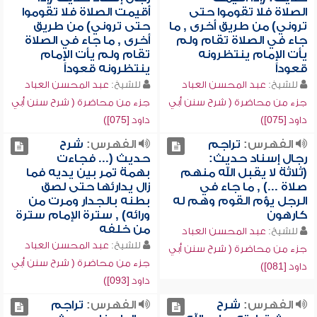
الصلاة فلا تقوموا حتى
أقيمت الصلاة فلا تقوموا
تروني) من طريق أخرى , ما
حتى تروني) من طريق
جاء في الصلاة تقام ولم
أخرى , ما جاء في الصلاة
يأت الإمام ينتظرونه
تقام ولم يأت الإمام
قعوداً
ينتظرونه قعوداً
للشيخ:
عبد المحسن العباد
للشيخ:
عبد المحسن العباد
جزء من محاضرة ( شرح سنن أبي
جزء من محاضرة ( شرح سنن أبي
داود [075])
داود [075])
الفهرس:
تراجم
الفهرس:
شرح
رجال إسناد حديث:
حديث (... فجاءت
(ثلاثة لا يقبل الله منهم
بهمة تمر بين يديه فما
صلاة ...) , ما جاء في
زال يدارئها حتى لصق
الرجل يؤم القوم وهم له
بطنه بالجدار ومرت من
كارهون
ورائه) , سترة الإمام سترة
من خلفه
للشيخ:
عبد المحسن العباد
للشيخ:
عبد المحسن العباد
جزء من محاضرة ( شرح سنن أبي
جزء من محاضرة ( شرح سنن أبي
داود [081])
داود [093])
الفهرس:
شرح
الفهرس:
تراجم