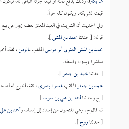
شريكه
)، وذلك بدفع ثمنه أو قيمة جزئه الباقي له، فيكون ع
قيمته لشريكه، ويكون كله حراً.
وفي الحديث أن الشريك في العبد المعتق بعضه يجبر على بيع ن
قوله: [ حدثنا
محمد بن المثنى
].
محمد بن المثنى العنزي أبو موسى
الملقب بـ
الزمن
، ثقة، أخ
مباشرة وبدون واسطة.
[ حدثنا
محمد بن جعفر
].
محمد بن جعفر
الملقب
غندر البصري
، ثقة، أخرج له أصحا
[ ح وحدثنا
أحمد بن علي بن سويد
].
ثم قال ح، وهي للتحول من إسناد إلى إسناد، و
أحمد بن علي
[ حدثنا
روح
].