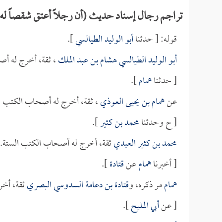
تراجم رجال إسناد حديث (أن رجلاً أعتق شقصاً له 
قوله: [ حدثنا
أبو الوليد الطيالسي
].
أبو الوليد الطيالسي هشام بن عبد الملك
، ثقة، أخرج له أص
[ حدثنا
همام
].
عن
همام بن يحيى العوذي
، ثقة، أخرج له أصحاب الكتب ا
[ ح وحدثنا
محمد بن كثير
].
محمد بن كثير العبدي
ثقة، أخرج له أصحاب الكتب الستة.
[ أخبرنا
همام
عن
قتادة
].
همام
مر ذكره، و
قتادة بن دعامة السدوسي البصري
ثقة، أخر
[ عن
أبي المليح
].