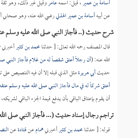
أسامة بن عمير
، قيل: اسمه
عامر
وقيل غير ذلك، وهو ثقة 
عن أبيه
أسامة بن عمير الهذلي
رضي الله عنه، وهو صحابي 
شرح حديث (.. فأجاز النبي صلى الله عليه وسلم عتقه
قال المصنف رحمه الله تعالى: [ حدثنا
محمد بن كثير
أخبرني
ه
الله عنه: (
أن رجلاً أعتق شقصاً له من غلام فأجاز النبي صلى
حديث
أبي هريرة
مثل الذي قبله إلا أن فيه التنصيص على تغر
أعتق شركاً له في مال فأجاز النبي صلى الله عليه وسلم عتقه
أن يقوم بإعتاق الباقي بأن يدفع قيمة الجزء الباقي لشريكه،
تراجم رجال إسناد حديث (... فأجاز النبي صلى الله 
قوله: [ حدثنا
محمد بن كثير
أخبرني
همام
عن
قتادة
عن
النض