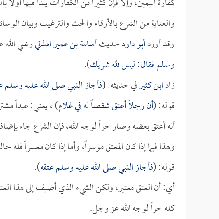
كفارة اليمين، وإلا فإن كثيراً من الكفارات يبدأ فيها أولاً
والعناية من الشرع بالأرقاء والحث والترغيب وبيان الوسائل
وقد أورد
أبو داود
حديث
أسامة بن عمير الهذلي
رضي الله عن
وسلم فقال: ليس لله شريك
).
زاد
ابن كثير
في حديثه: (
فأجاز النبي صلى الله عليه وسلم ع
قوله: (
أن رجلاً أعتق شقصاً له في غلام
) ، يعني: عبداً مشترك
أنه أعتق بعضه وصار حراً لوجه الله، فإن الشرع جاء بإضافة 
وهذا فيما إذا كان المعتق موسراً، وأما إذا كان معسراً فله ح
قوله: (
فأجاز النبي صلى الله عليه وسلم عتقه
).
أي: أن العتق معتبر، ولكن الشيء الذي أضيف إلى هذا العتق 
كله حراً لوجه الله عز وجل.