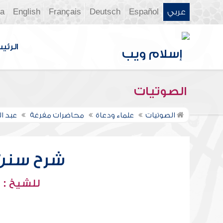
عربي
Español
Deutsch
Français
English
ia
الرئي
الصوتيات
الصوتيات
علماء ودعاة
محاضرات مفرغة
عبد ا
شرح سنن أب
للشيخ : 