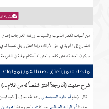
التفريغ ال
من أسباب تكفير الذنوب والسيئات ورفعة الدرجات إعتاق ا
الشارع إلى الحرية في حق الأرقاء، وإذا اعتق رجل نصيباً له 
ويكون العبد قد عتق كله، والعتق له أحكام جلية في الشريعة ا
ما جاء فيمن أعتق نصيباً له من مملوك
شرح حديث (أن رجلاً أعتق شقصاً له من غلام...)
قال الإمام
أبو داود السجستاني
رحمه الله تعالى: [ باب فيمن 
حدثنا
أبو الوليد الطيالسي
حدثنا
همام
/ح وحدثنا
محمد بن ك