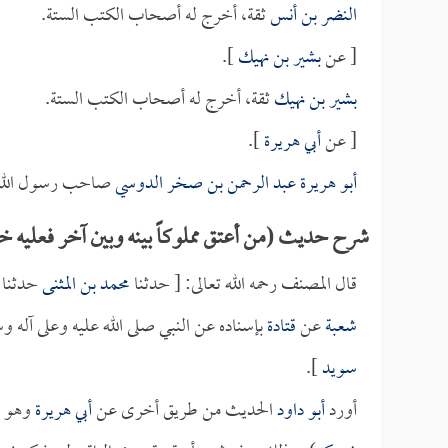
النضر بن أنس
ثقة، أخرج له أصحاب الكتب الستة.
[ عن
بشير بن نهيك
].
بشير بن نهيك
ثقة، أخرج له أصحاب الكتب الستة.
[ عن
أبي هريرة
].
أبو هريرة عبد الرحمن بن صخر الدوسي
صاحب رسول الله صل
شرح حديث (من أعتق مملوكاً بينه وبين آخر فعليه 
قال المصنف رحمه الله تعالى: [ حدثنا
محمد بن المثنى
حدثنا
شعبة
عن
قتادة
بإسناده عن النبي صلى الله عليه وعلى آله و
سويد
].
أورد
أبو داود
الحديث من طريق أخرى عن
أبي هريرة
وهو م