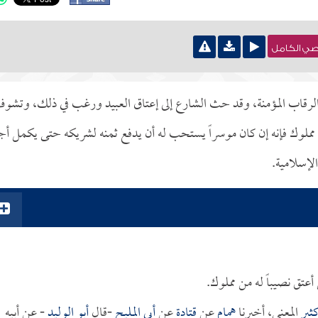
نصي الكامل
لرقاب المؤمنة، وقد حث الشارع إلى إعتاق العبيد ورغب في ذلك، وتشو
في مملوك فإنه إن كان موسراً يستحب له أن يدفع ثمنه لشريكه حتى يكمل أج
لإسلامية.
أعتق نصيباً له من مملوك.
ثير
المعنى، أخبرنا
همام
عن
قتادة
عن
أبي المليح
-قال
أبو الوليد
- عن أبيه