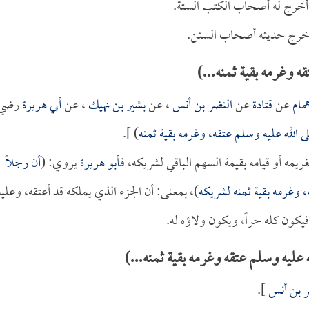
أخرج له أصحاب الكتب الستة.
أخرج حديثه أصحاب السنن.
 وغرمه بقية ثمنه...)
مام
عن
قتادة
عن
النضر بن أنس
، عن
بشير بن نهيك
، عن
أبي هريرة
رضي
 الله عليه وسلم عتقه، وغرمه بقية ثمنه
) ].
يمه أو قيامه بقيمة السهم الباقي لشريكه، فـ
أبو هريرة
يروي: (
أن رجلاً
، وغرمه بقية ثمنه لشريكه
)، بمعنى: أن الجزء الذي يملكه قد أعتقه، وعليه
 فيكون كله حراً، ويكون ولاؤه له.
عليه وسلم عتقه وغرمه بقية ثمنه...)
ر بن أنس
].