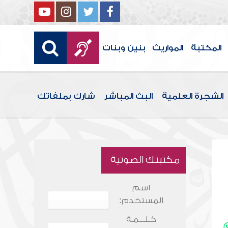
المكتبة
المواريث
بنين وبنات
الشجرة العلمية
البث المباشر
شارك بملفاتك
مكتبتك الصوتية
اسم
المستخدم:
كـلـــمـة