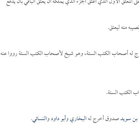
لى المعتق الأول الذي أعتق الجزء الذي يملكه أن يعتق الباقي بأن يدفع
صيبه منه ليعتق.
رج له أصحاب الكتب الستة، وهو شيخ لأصحاب الكتب الستة رووا عنه
ب الكتب الستة.
 بن سويد
صدوق أخرج له
البخاري
و
أبو داود
و
النسائي
.