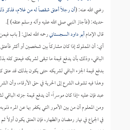
رضي الله عنه: (
أن رجلاً أعتق شقصاً له من غلام، فذكر ذل
حديثه: (فأجاز النبي صلى الله عليه وآله وسلم عتقه) ].
قال الإمام
أبو داود السجستاني
رحمه الله تعالى: [ باب فيمن 
أي: أن المملوك إذا كان مشتركاً بين شخصين أو أكثر فأعتق 
الباقي، وذلك بأن يدفع قيمة ما تبقى لشريكه فيعتق كله ب
بدفع قيمة الجزء الباقي لشريكه حتى يكون بذلك قد عتق كل
وهذا فيه تشوف الشرع إلى الحرية في حق الأرقاء، وأن الشر
عبد فإن عليه -إذا كان موسراً- أن يدفع قيمة جزئه الباقي 
ومن المعلوم أن من بين الأمور التي يكفر بها عن المرء ذنوبه إ
في الجماع في نهار رمضان والظهار، فإن العتق يكون أولاً ثم 