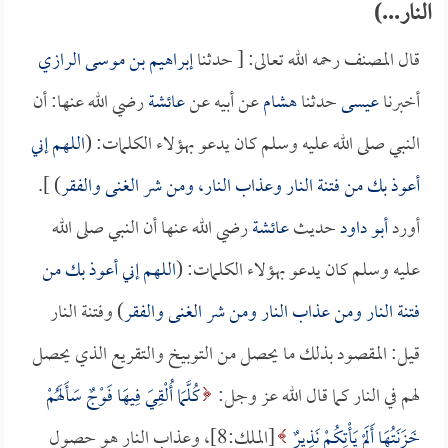
النار...)
قال المصنف رحمه الله تعالى: [ حدثنا
إبراهيم بن موسى الرازي
أخبرنا
عيسى
حدثنا
هشام
عن أبيه عن
عائشة
رضي الله عنها: أن
النبي صلى الله عليه وسلم كان يدعو بهؤلاء الكلمات: (
اللهم إني
أعوذ بك من فتنة النار وعذاب النار، ومن شر الغنى والفقر
) ].
أورد
أبو داود
حديث
عائشة
رضي الله عنها أن النبي صلى الله
عليه وسلم كان يدعو بهؤلاء الكلمات: (
اللهم إني أعوذ بك من
فتنة النار ومن عذاب النار ومن شر الغنى والفقر
) وفتنة النار
قيل: المقصود بذلك ما يحصل من التوبيخ والتقريع الذي يحصل
لهم في النار كما قال الله عز وجل:
كُلَّمَا أُلْقِيَ فِيهَا فَوْجٌ سَأَلَهُمْ
خَزَنَتُهَا أَلَمْ يَأْتِكُمْ نَذِيرٌ
[الملك:8]، وعذاب النار هو حصول