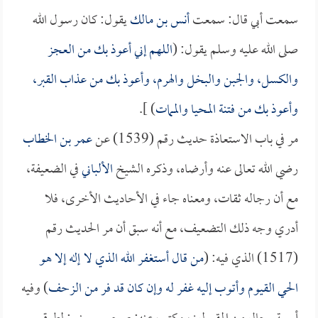
سمعت أبي قال: سمعت
أنس بن مالك
يقول: كان رسول الله
صلى الله عليه وسلم يقول: (
اللهم إني أعوذ بك من العجز
والكسل، والجبن والبخل والهرم، وأعوذ بك من عذاب القبر،
وأعوذ بك من فتنة المحيا والممات
) ].
مر في باب الاستعاذة حديث رقم (1539) عن
عمر بن الخطاب
رضي الله تعالى عنه وأرضاه، وذكره الشيخ
الألباني
في الضعيفة،
مع أن رجاله ثقات، ومعناه جاء في الأحاديث الأخرى، فلا
أدري وجه ذلك التضعيف، مع أنه سبق أن مر الحديث رقم
(1517) الذي فيه: (
من قال أستغفر الله الذي لا إله إلا هو
الحي القيوم وأتوب إليه غفر له وإن كان قد فر من الزحف
) وفيه