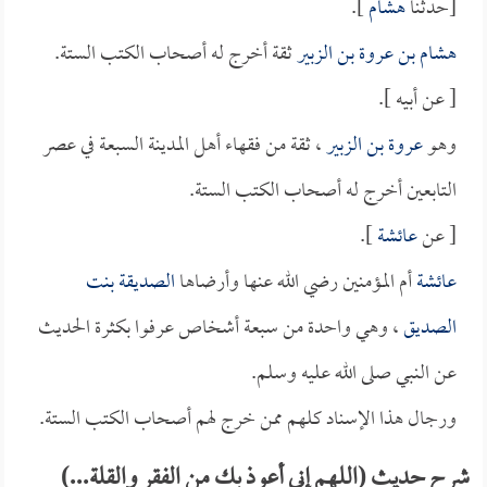
[حدثنا
هشام
].
هشام بن عروة بن الزبير
ثقة أخرج له أصحاب الكتب الستة.
[ عن أبيه ].
وهو
عروة بن الزبير
، ثقة من فقهاء أهل المدينة السبعة في عصر
التابعين أخرج له أصحاب الكتب الستة.
[ عن
عائشة
].
عائشة
أم المؤمنين رضي الله عنها وأرضاها
الصديقة بنت
الصديق
، وهي واحدة من سبعة أشخاص عرفوا بكثرة الحديث
عن النبي صلى الله عليه وسلم.
ورجال هذا الإسناد كلهم ممن خرج لهم أصحاب الكتب الستة.
شرح حديث (اللهم إني أعوذ بك من الفقر والقلة...)