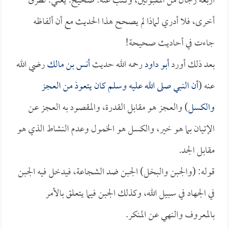
أربعة رجال من المقبولين، وكتب عنه: صحيح. يعني: لطرق
أخرى، فلا أدري لماذا لم يصحح هذا الحديث مع أن ألفاظه
جاءت في أحاديث صحيحة!
بعد ذلك أورد
أبو داود
رحمه الله حديث
أنس بن مالك
رضي الله
عنه (
أن النبي صلى الله عليه وسلم كان يتعوذ من العجز
والكسل
) والعجز هو مقابل القدرة، والمقصود به العجز عن
الإتيان بما هو خير، والكسل هو الخمول وعدم النشاط الذي هو
مقابل الجد.
قوله: (والجبن والبخل) الجبن ضد الشجاعة، فيدخل فيه الجبن
في الجهاد في سبيل الله، وكذلك الجبن فيما يتعلق بالأمر
بالمعروف والنهي عن المنكر.