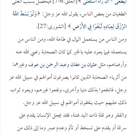
لَيَطْغَى
*
أَنْ رَآهُ اسْتَغْنَى
[العلق:6-7] فيحصل بسبب الغنى
الطغيان من بعض الناس، يقول الله عز وجل:
وَلَوْ بَسَطَ اللَّهُ
الرِّزْقَ لِعِبَادِهِ لَبَغَوْا فِي الأَرْضِ
[الشورى:27].
ومن الناس من يستعمل المال في طاعة الله، ومن الناس من
يستعمله فيما يعود عليه بالخير كما كان الصحابة رضي الله عنه
وأرضاهم، مثل
عثمان بن عفان
و
عبد الرحمن بن عوف
وغيرهما
من أثرياء الصحابة الذين كانوا يصرفون أموالهم في سبيل الله عز
وجل، فانتفعوا بذلك دنيا وأخرى، ونفعوا غيرهم، ويعود ثواب
ذلك عليهم حيث ينفقون أموالهم في سبيل الله عز وجل.
والفقر وهو قلة ذات اليد فتنة، فقد يجعل الإنسان يقدم على
سرقة أو يقدم على تسخط أو تألم وعدم صبر وما إلى ذلك من