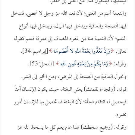
فيسلبها، فيتحول مثلاً من الغنى إلى الفقر.
والنعمة أعم من الغنى؛ لأن نعم الله عز وجل لا تحصى، فيدخل
فيها الصحة والعافية ويدخل فيها المال، ويدخل فيها أنواع
النعم؛ لأن النعمة هنا من المفرد المضاف إلى معرفة فتعم كقوله
تعالى:
وَإِنْ تَعُدُّوا نِعْمَةَ اللَّهِ لا تُحْصُوهَا
[إبراهيم:34]،
وقوله:
وَمَا بِكُمْ مِنْ نِعْمَةٍ فَمِنِ اللَّهِ
[النحل:53].
وتحول العافية من الصحة إلى المرض، ومن الخير إلى الشر.
قوله: (وفجاءة نقمتك) يعني البغتة، حيث يكون الإنسان آمناً
فيحصل له انتقام فجأة؛ لأن البغتة قد تحصل بها للإنسان أمور
تضره.
وقوله: (وجميع سخطك) هذا عام يعم كل ما يسخط الله عز