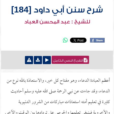
شرح سنن أبي داود [184]
للشيخ : عبد المحسن العباد
التفريغ النصي الكامل
أعظم العبادة الدعاء، وهو مفتاح كل خير، والاستعاذة بالله نوع من
الدعاء، وقد جاءت عن نبي الرحمة صلى الله عليه وسلم أحاديث
كثيرة في تعليم أمته استعاذات مباركات من الشرور الدنيوية
والأخروية فينبغي تعلمها والحرص على تردادها بين الوقت والآخر.