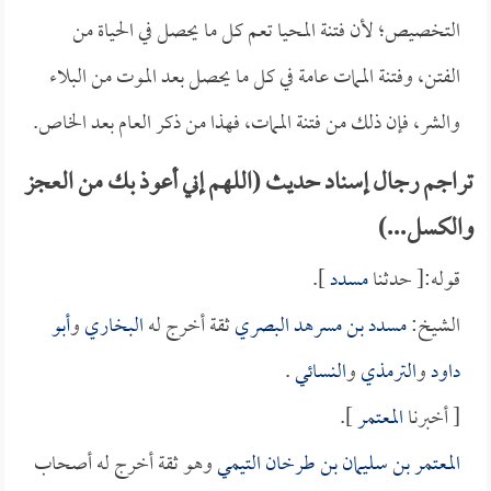
التخصيص؛ لأن فتنة المحيا تعم كل ما يحصل في الحياة من
الفتن، وفتنة الممات عامة في كل ما يحصل بعد الموت من البلاء
والشر، فإن ذلك من فتنة الممات، فهذا من ذكر العام بعد الخاص.
تراجم رجال إسناد حديث (اللهم إني أعوذ بك من العجز
والكسل...)
قوله:[ حدثنا
مسدد
].
الشيخ:
مسدد بن مسرهد البصري
ثقة أخرج له
البخاري
و
أبو
داود
و
الترمذي
و
النسائي
.
[ أخبرنا
المعتمر
].
المعتمر بن سليمان بن طرخان التيمي
وهو ثقة أخرج له أصحاب