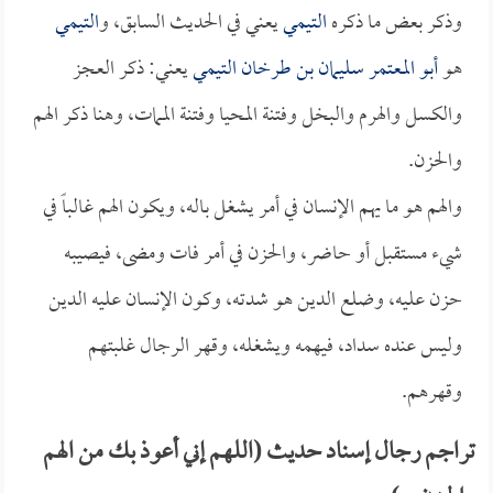
وذكر بعض ما ذكره
التيمي
يعني في الحديث السابق، و
التيمي
هو
أبو المعتمر سليمان بن طرخان التيمي
يعني: ذكر العجز
والكسل والهرم والبخل وفتنة المحيا وفتنة الممات، وهنا ذكر الهم
والحزن.
والهم هو ما يهم الإنسان في أمر يشغل باله، ويكون الهم غالباً في
شيء مستقبل أو حاضر، والحزن في أمر فات ومضى، فيصيبه
حزن عليه، وضلع الدين هو شدته، وكون الإنسان عليه الدين
وليس عنده سداد، فيهمه ويشغله، وقهر الرجال غلبتهم
وقهرهم.
تراجم رجال إسناد حديث (اللهم إني أعوذ بك من الهم