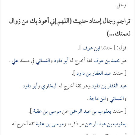
وجل.
تراجم رجال إسناد حديث (اللهم إني أعوذ بك من زوال
نعمتك...)
قوله: [ حدثنا
ابن عوف
].
هو
محمد بن عوف
ثقة أخرج له
أبو داود
و
النسائي
في مسند
علي
.
[ حدثنا
عبد الغفار بن داود
].
عبد الغفار بن داود
وهو ثقة أخرج له
البخاري
و
أبو داود
و
النسائي
و
ابن ماجة
.
[ حدثنا
يعقوب بن عبد الرحمن
عن
موسى بن عقبة
].
يعقوب بن عبد الرحمن
مر ذكره، و
موسى بن عقبة
ثقة أخرج له