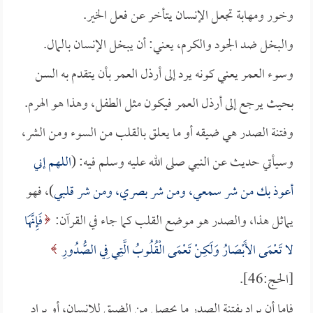
وخور ومهابة تجعل الإنسان يتأخر عن فعل الخير.
والبخل ضد الجود والكرم، يعني: أن يبخل الإنسان بالمال.
وسوء العمر يعني كونه يرد إلى أرذل العمر بأن يتقدم به السن
بحيث يرجع إلى أرذل العمر فيكون مثل الطفل، وهذا هو الهرم.
وفتنة الصدر هي ضيقه أو ما يعلق بالقلب من السوء ومن الشر،
وسيأتي حديث عن النبي صلى الله عليه وسلم فيه: (
اللهم إني
أعوذ بك من شر سمعي، ومن شر بصري، ومن شر قلبي
)، فهو
يماثل هذا، والصدر هو موضع القلب كما جاء في القرآن:
فَإِنَّهَا
لا تَعْمَى الأَبْصَارُ وَلَكِنْ تَعْمَى الْقُلُوبُ الَّتِي فِي الصُّدُورِ
[الحج:46].
فإما أن يراد بفتنة الصدر ما يحصل من الضيق للإنسان، أو يراد