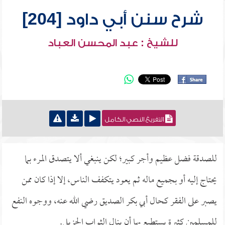
شرح سنن أبي داود [204]
للشيخ : عبد المحسن العباد
التفريغ النصي الكامل
للصدقة فضل عظيم وأجر كبير؛ لكن ينبغي ألا يتصدق المرء بما
يحتاج إليه أو بجميع ماله ثم يعود يتكفف الناس، إلا إذا كان ممن
يصبر على الفقر كحال أبي بكر الصديق رضي الله عنه، ووجوه النفع
للمسلمين كثيرة يستطيع بها أن ينال الثواب الجزيل.