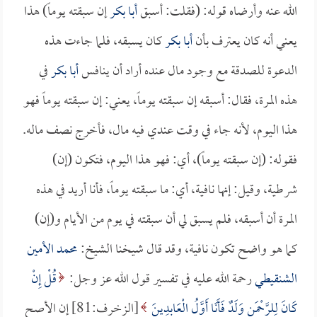
الله عنه وأرضاه قوله: (فقلت: أسبق
أبا بكر
إن سبقته يوماً) هذا
يعني أنه كان يعترف بأن
أبا بكر
كان يسبقه، فلما جاءت هذه
الدعوة للصدقة مع وجود مال عنده أراد أن ينافس
أبا بكر
في
هذه المرة، فقال: أسبقه إن سبقته يوماً، يعني: إن سبقته يوماً فهو
هذا اليوم، لأنه جاء في وقت عندي فيه مال، فأخرج نصف ماله.
فقوله: (إن سبقته يوماً)، أي: فهو هذا اليوم، فتكون (إن)
شرطية، وقيل: إنها نافية، أي: ما سبقته يوماً، فأنا أريد في هذه
المرة أن أسبقه، فلم يسبق لي أن سبقته في يوم من الأيام و(إن)
كما هو واضح تكون نافية، وقد قال شيخنا الشيخ:
محمد الأمين
الشنقيطي
رحمة الله عليه في تفسير قول الله عز وجل:
قُلْ إِنْ
كَانَ لِلرَّحْمَنِ وَلَدٌ فَأَنَا أَوَّلُ الْعَابِدِينَ
[الزخرف:81] إن الأصح