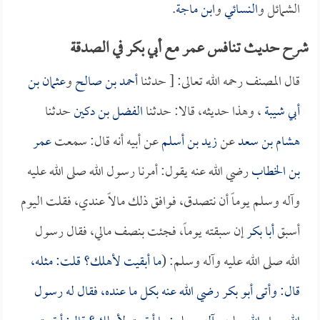
الشمائل و
النسائي
و
ابن ماجة
.
شرح حديث تنافس عمر مع أبي بكر في الصدقة
قال المصنف رحمه الله تعالى: [ حدثنا
أحمد بن صالح
و
عثمان بن
أبي شيبة
، وهذا حديثه، قالا: حدثنا
الفضل بن دكين
حدثنا
هشام بن سعد
عن
زيد بن أسلم
عن أبيه أنه قال: سمعت
عمر
بن الخطاب
رضي الله عنه يقول: أمرنا رسول الله صلى الله عليه
وآله وسلم يوماً أن نتصدق، فوافق ذلك مالاً عندي، فقلت اليوم
أسبق
أبا بكر
إن سبقته يوماً، فجئت بنصف مالي، فقال رسول
الله صلى الله عليه وآله وسلم: (
ما أبقيت لأهلك؟ قلت: مثله،
قال: وأتى
أبو بكر
رضي الله عنه بكل ما عنده، فقال له رسول