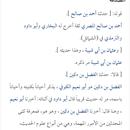
الصدقة
قوله: [ حدثنا
أحمد بن صالح
].
أحمد بن صالح المصري
ثقة أخرج له
البخاري
و
أبو داود
و
الترمذي
في (الشمائل).
[ و
عثمان بن أبي شيبة
، وهذا حديثه ].
عثمان بن أبي شيبة
مر ذكره.
[ قالا: حدثنا
الفضل بن دكين
].
الفضل بن دكين
هو
أبو نعيم الكوفي
، يذكر أحياناً بكنيته وأحياناً
باسمه، مر له حديث قريباً قال
أبو داود
في أثنائه: أخبرنا
أبو نعيم
، وهنا قال: أخبرنا
الفضل بن دكين
، وهو هو، فمعرفة كنى
المحدثين من الأمور المهمة، وهي من أنواع علوم الحديث،