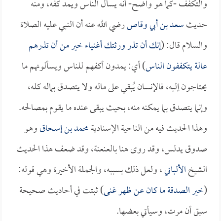
والتكفف -كما هو واضح- أنه يسأل الناس ويمد كفه، ومنه
حديث
سعد بن أبي وقاص
رضي الله عنه أن النبي عليه الصلاة
والسلام قال: (
إنك أن تذر ورثتك أغنياء خير من أن تذرهم
عالة يتكففون الناس
) أي: يمدون أكفهم للناس ويسألونهم ما
يحتاجون إليه، فالإنسان يُبقي على ماله ولا يتصدق بماله كله،
وإنما يتصدق بما يمكنه منه، بحيث يبقى عنده ما يقوم بمصالحه.
وهذا الحديث فيه من الناحية الإسنادية
محمد بن إسحاق
وهو
صدوق يدلس، وقد روى هنا بالعنعنة، وقد ضعف هذا الحديث
الشيخ
الألباني
، ولعل ذلك بسببه، والجملة الأخيرة وهي قوله:
(
خير الصدقة ما كان عن ظهر غنى
) ثبتت في أحاديث صحيحة
سبق أن مرت، وسيأتي بعضها.