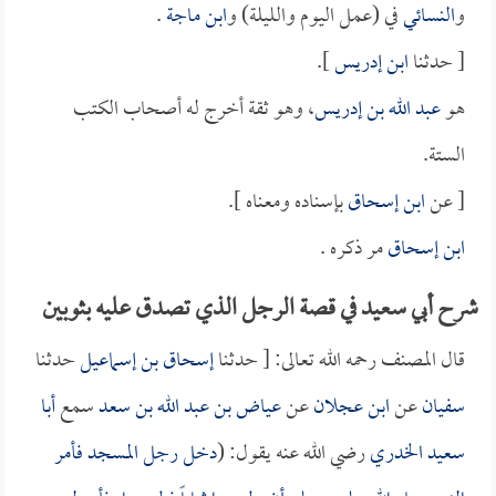
و
النسائي
في (عمل اليوم والليلة) و
ابن ماجة
.
[ حدثنا
ابن إدريس
].
هو
عبد الله بن إدريس
، وهو ثقة أخرج له أصحاب الكتب
الستة.
[ عن
ابن إسحاق
بإسناده ومعناه ].
ابن إسحاق
مر ذكره .
شرح أبي سعيد في قصة الرجل الذي تصدق عليه بثوبين
قال المصنف رحمه الله تعالى: [ حدثنا
إسحاق بن إسماعيل
حدثنا
سفيان
عن
ابن عجلان
عن
عياض بن عبد الله بن سعد
سمع
أبا
سعيد الخدري
رضي الله عنه يقول: (
دخل رجل المسجد فأمر