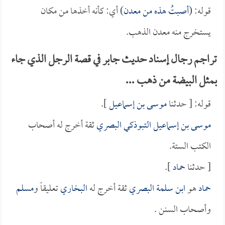
قوله: (
أصبتُ هذه من معدن
) أي: كأنه أخذها من مكان
يستخرج منه معدن الذهب.
تراجم رجال إسناد حديث جابر في قصة الرجل الذي جاء
بمثل البيضة من ذهب ...
قوله: [ حدثنا
موسى بن إسماعيل
].
موسى بن إسماعيل التبوذكي البصري
ثقة أخرج له أصحاب
الكتب الستة.
[ حدثنا
حماد
].
حماد
هو
ابن سلمة البصري
ثقة أخرج له
البخاري
تعليقاً و
مسلم
وأصحاب السنن .