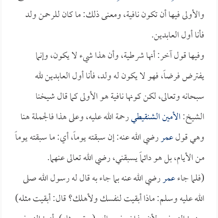
والأولى فيها أن تكون نافية، ومعنى ذلك: ما كان للرحمن ولد
فأنا أول العابدين.
وفيها قول آخر: أنها شرطية، وأن هذا شيء لا يكون، وإنما
يفترض فرضاً، فهو لا يكون له ولد، فأنا أول العابدين لله
سبحانه وتعالى، لكن كونها نافية هو الأولى كما قال شيخنا
الشيخ:
الأمين الشنقيطي
رحمة الله عليه، وعلى هذا فالجملة هنا
وهي قول
عمر
رضي الله عنه: إن سبقته يوماً، أي: ما سبقته يوماً
من الأيام، بل هو دائماً يسبقني، رضي الله تعالى عنهما.
(فلما جاء
عمر
رضي الله عنه بما جاء به قال له رسول الله صلى
الله عليه وسلم: ماذا أبقيت لنفسك ولأهلك؟ قال: أبقيت مثله)