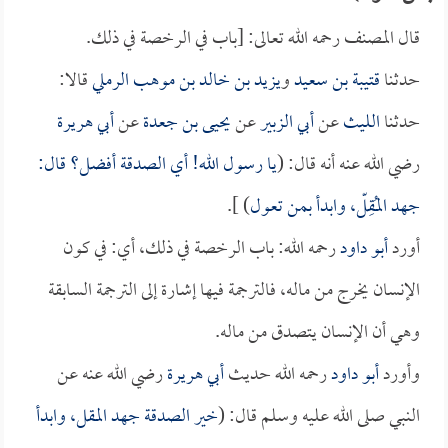
قال المصنف رحمه الله تعالى: [باب في الرخصة في ذلك.
حدثنا
قتيبة بن سعيد
و
يزيد بن خالد بن موهب الرملي
قالا:
حدثنا
الليث
عن
أبي الزبير
عن
يحيى بن جعدة
عن
أبي هريرة
رضي الله عنه أنه قال: (
يا رسول الله! أي الصدقة أفضل؟ قال:
جهد المُقِلّ، وابدأ بمن تعول
) ].
أورد
أبو داود
رحمه الله: باب الرخصة في ذلك، أي: في كون
الإنسان يخرج من ماله، فالترجمة فيها إشارة إلى الترجمة السابقة
وهي أن الإنسان يتصدق من ماله.
وأورد
أبو داود
رحمه الله حديث
أبي هريرة
رضي الله عنه عن
النبي صلى الله عليه وسلم قال: (
خير الصدقة جهد المقل، وابدأ