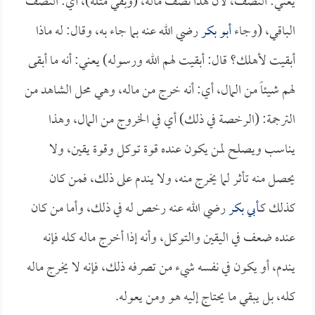
يعني: النصف، لأن هذا نصف ماله، (وبقي مثله)، أي: النصف
الباقي، (وجاء
أبو بكر
رضي الله عنه بما جاء به، وقال: له ماذا
أبقيت لأهلك؟ قال: أبقيت لهم الله ورسوله) يعني: أنه ما أبقى
لهم شيئاً من المال، أي: أنه خرج من ماله، وهي محل الشاهد من
الترجمة: (الرخصة في ذلك) أي في الخروج من المال، وهذا
يناسب ويصلح لمن يكون عنده قوة توكل وقوة يقين، ولا
يحصل منه تأثر لما يخرج منه، ولا يندم على ذلك، فمن كان
كذلك كـ
أبي بكر
رضي الله عنه رخص له في ذلك، وأما من كان
عنده ضعف في اليقين والتوكل، وأنه إذا أخرج ماله كله فإنه
يندم، أو يكون في نفسه شيء من تصرفه ذلك، فإنه لا يخرج ماله
كله، بل يبقي ما يحتاج إليه هو ومن يعوله.