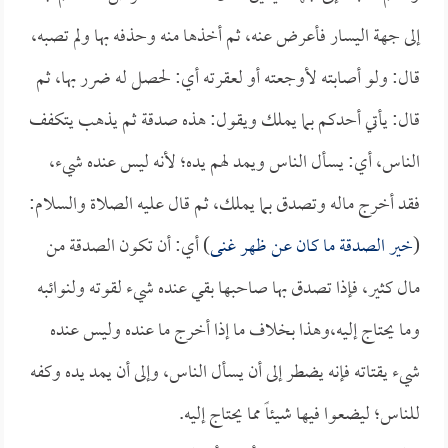
إلى جهة اليسار فأعرض عنه، ثم أخذها منه وحذفه بها ولم تصبه،
قال: ولو أصابته لأوجعته أو لعقرته أي: لحصل له ضرر بها، ثم
قال: يأتي أحدكم بما يملك ويقول: هذه صدقة ثم يذهب يتكفف
الناس، أي: يسأل الناس ويمد لهم يده؛ لأنه ليس عنده شيء،
فقد أخرج ماله وتصدق بما يملك، ثم قال عليه الصلاة والسلام:
(
خير الصدقة ما كان عن ظهر غنى
) أي: أن تكون الصدقة من
مال كثير، فإذا تصدق بها صاحبها بقي عنده شيء لقوته ولنوائبه
وما يحتاج إليه،وهذا بخلاف ما إذا أخرج ما عنده وليس عنده
شيء يقتاته فإنه يضطر إلى أن يسأل الناس، وإلى أن يمد يده وكفه
للناس؛ ليضعوا فيها شيئاً مما يحتاج إليه.