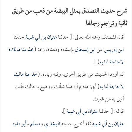
شرح حديث التصدق بمثل البيضة من ذهب من طريق
ثانية وتراجم رجالها
قال المصنف رحمه الله تعالى: [ حدثنا
عثمان بن أبي شيبة
حدثنا
ابن إدريس
عن
ابن إسحاق
بإسناده ومعناه، زاد: (
خذ عنا مالك؛
لاحاجة لنا به
) ].
ثم أورد الحديث من طريق أخرى، وفيه زيادة: (
خذ عنا مالك
لاحاجة لنا به
) أي: مادام أن هذا شأنك ووضع وحالك فأنت
أولى به من غيرك.
قوله: [ حدثنا
عثمان بن أبي شيبة
].
عثمان بن أبي شيبة
ثقة أخرج حديثه
البخاري
و
مسلم
و
أبو داود