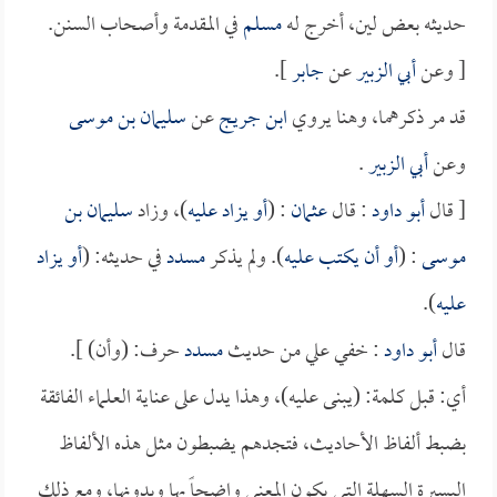
حديثه بعض لين، أخرج له
مسلم
في المقدمة وأصحاب السنن.
[ وعن
أبي الزبير
عن
جابر
].
قد مر ذكرهما، وهنا يروي
ابن جريج
عن
سليمان بن موسى
وعن
أبي الزبير
.
[ قال
أبو داود
: قال
عثمان
: (
أو يزاد عليه
)، وزاد
سليمان بن
موسى
: (
أو أن يكتب عليه
). ولم يذكر
مسدد
في حديثه: (
أو يزاد
عليه
).
قال
أبو داود
: خفي علي من حديث
مسدد
حرف: (وأن) ].
أي: قبل كلمة: (يبنى عليه)، وهذا يدل على عناية العلماء الفائقة
بضبط ألفاظ الأحاديث، فتجدهم يضبطون مثل هذه الألفاظ
اليسيرة السهلة التي يكون المعنى واضحاً بها وبدونها، ومع ذلك