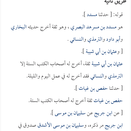
طريق ثانية
قوله: [ حدثنا
مسدد
].
هو
مسدد بن مسرهد البصري
، وهو ثقة أخرج حديثه
البخاري
و
أبو داود
و
الترمذي
و
النسائي
.
[ و
عثمان بن أبي شيبة
].
عثمان بن أبي شيبة
ثقة، أخرج له أصحاب الكتب الستة إلا
الترمذي
و
النسائي
فقد أخرج له في عمل اليوم والليلة.
[ حدثنا
حفص بن غياث
].
حفص بن غياث
ثقة أخرج له أصحاب الكتب الستة.
[ عن
ابن جريج
عن
سليمان بن موسى
].
ابن جريج
مر ذكره، و
سليمان بن موسى الأشدق
صدوق في