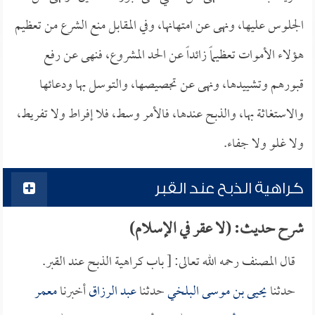
الجلوس عليها، ونهى عن امتهانها، وفي المقابل منع الشرع من تعظيم
هؤلاء الأموات تعظيماً زائداً عن الحد المشروع، فنهى عن رفع
قبورهم وتشييدها، ونهى عن تجصيصها، والتوسل بها ودعائها
والاستغاثة بها، والذبح عندها، فالأمر وسط، فلا إفراط ولا تفريط،
ولا غلو ولا جفاء.
كراهية الذبح عند القبر
شرح حديث: (لا عقر في الإسلام)
قال المصنف رحمه الله تعالى: [ باب كراهية الذبح عند القبر.
حدثنا
يحيى بن موسى البلخي
حدثنا
عبد الرزاق
أخبرنا
معمر