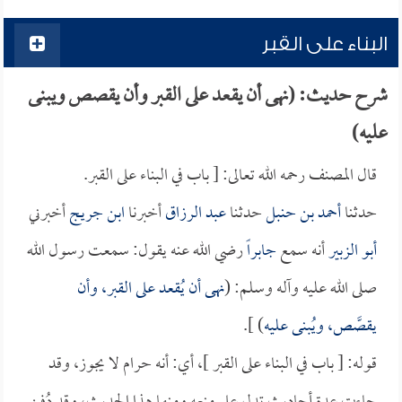
البناء على القبر
شرح حديث: (نهى أن يقعد على القبر وأن يقصص ويبنى
عليه)
قال المصنف رحمه الله تعالى: [ باب في البناء على القبر.
حدثنا
أحمد بن حنبل
حدثنا
عبد الرزاق
أخبرنا
ابن جريج
أخبرني
أبو الزبير
أنه سمع
جابراً
رضي الله عنه يقول: سمعت رسول الله
صلى الله عليه وآله وسلم: (
نهى أن يُقعد على القبر، وأن
يقصَّص، ويُبنى عليه
) ].
قوله: [ باب في البناء على القبر ]، أي: أنه حرام لا يجوز، وقد