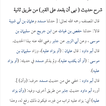
شرح حديث ( نهى أن يقعد على القبر) من طريق ثانية
قال المصنف رحمه الله تعالى: [ حدثنا
مسدد
و
عثمان بن أبي شيبة
قالا: حدثنا
حفص بن غياث
عن
ابن جريج
عن
سليمان بن
موسى
، وعن
أبي الزبير
عن
جابر
رضي الله عنه بهذا الحديث.
قال
أبو داود
: قال
عثمان
: (
أو يزاد عليه
)، وزاد
سليمان بن
موسى
: (
أو أن يكتب عليه
)، ولم يذكر
مسدد
في حديثه: (
أو يزاد
عليه
).
قال
أبو داود
: خفي علي من حديث
مسدد
حرف: (وأن) ].
أورد
أبو داود
حديث
جابر
من طريق أخرى، وفيه: (
وأن يزاد
عليه
) أي: يزاد عليه تراب من غيره، فيكون ذلك رفع له، وهذا