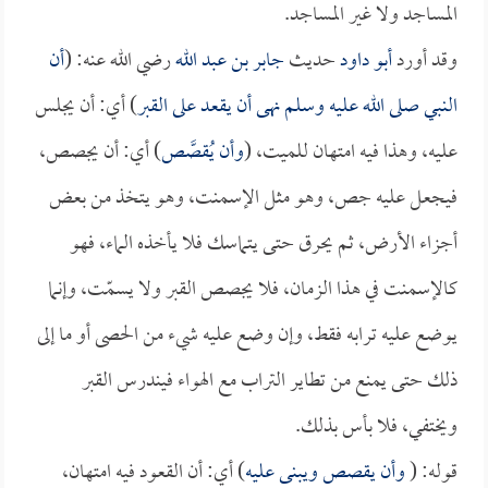
المساجد ولا غير المساجد.
وقد أورد
أبو داود
حديث
جابر بن عبد الله
رضي الله عنه: (
أن
النبي صلى الله عليه وسلم نهى أن يقعد على القبر
) أي: أن يجلس
عليه، وهذا فيه امتهان للميت، (
وأن يُقصَّص
) أي: أن يجصص،
فيجعل عليه جص، وهو مثل الإسمنت، وهو يتخذ من بعض
أجزاء الأرض، ثم يحرق حتى يتماسك فلا يأخذه الماء، فهو
كالإسمنت في هذا الزمان، فلا يجصص القبر ولا يسمّت، وإنما
يوضع عليه ترابه فقط، وإن وضع عليه شيء من الحصى أو ما إلى
ذلك حتى يمنع من تطاير التراب مع الهواء فيندرس القبر
ويختفي، فلا بأس بذلك.
قوله: (
وأن يقصص ويبنى عليه
) أي: أن القعود فيه امتهان،