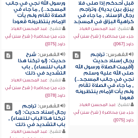
قبل أحدكم إذا صلى فلا
ورسول الله نجي في جانب
يبزق بين يديه)، وتراجم
المسجد..) , ما جاء في
رجال الإسناد , ما جاء في
الصلاة تقام ولم يأت
كراهية البزاق في المسجد
الإمام ينتظرونه قعوداً
للشيخ:
عبد المحسن العباد
للشيخ:
عبد المحسن العباد
جزء من محاضرة ( شرح سنن أبي
جزء من محاضرة ( شرح سنن أبي
داود [067])
داود [075])
الفهرس:
تراجم
الفهرس:
شرح
رجال إسناد حديث
حديث: (لو تركنا هذا
(أقيمت الصلاة ورسول الله
الباب للنساء) , باب
صلى الله عليه وسلم
التشديد في ذلك
نجي في جانب المسجد..)
للشيخ:
عبد المحسن العباد
, ما جاء في الصلاة تقام
جزء من محاضرة ( شرح سنن أبي
ولم يأت الإمام ينتظرونه
داود [078])
قعوداً
للشيخ:
عبد المحسن العباد
الفهرس:
تراجم
رجال إسناد حديث: (لو
جزء من محاضرة ( شرح سنن أبي
تركنا هذا الباب للنساء) ,
داود [075])
باب التشديد في ذلك
للشيخ:
عبد المحسن العباد