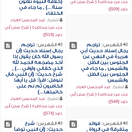
(خلافة النبوة ثلاثون
جزء من محاضرة ( شرح سنن أبي
سنة...) , ما جاء في
داود [509])
الخلفاء
للشيخ:
عبد المحسن العباد
جزء من محاضرة ( شرح سنن أبي
داود [519])
الفهرس:
تراجم
الفهرس:
تراجم
رجال إسناد حديث أبي
رجال إسناد حديث (أن
هريرة في النهي عن
رسول الله كان يقول إذا
الجلوس بين الظل
أخذ مضجعه الحمد لله
والشمس , ما جاء في
الذي كفاني وآواني ...) ,
الجلوس بين الظل
شرح حديث: (أن النبي قال
والشمس
لنوفل: اقرأ: قل يا أيها
الكافرون ثم نم على
للشيخ:
عبد المحسن العباد
خاتمتها...)
جزء من محاضرة ( شرح سنن أبي
للشيخ:
عبد المحسن العباد
داود [548])
جزء من محاضرة ( شرح سنن أبي
داود [574])
الفهرس:
فوائد
الفهرس:
شرح
متفرقة في الرواة ,
حديث: (أن النبي توضأ