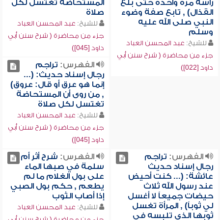
رأسه مرة واحدة حتى بلغ
المستحاضة تغتسل لكل
القذال) , تابع صفة وضوء
صلاة
النبي صلى الله عليه
للشيخ:
عبد المحسن العباد
وسلم
جزء من محاضرة ( شرح سنن أبي
للشيخ:
عبد المحسن العباد
داود [045])
جزء من محاضرة ( شرح سنن أبي
الفهرس:
تراجم
داود [022])
رجال إسناد حديث: (...
إنما هو عرق أو قال: عروق)
, من روى أن المستحاضة
تغتسل لكل صلاة
للشيخ:
عبد المحسن العباد
جزء من محاضرة ( شرح سنن أبي
داود [045])
الفهرس:
تراجم
الفهرس:
شرح أثر أم
رجال إسناد حديث
سلمة في صبها الماء
عائشة: (... كنت أحيض
على بول الغلام ما لم
عند رسول الله ثلاث
يطعم , حكم بول الصبي
حيضات جميعاً لا أغسل
إذا أصاب الثوب
لي ثوباً) , المرأة تغسل
للشيخ:
عبد المحسن العباد
ثوبها الذي تلبسه في
جزء من محاضرة ( شرح سنن أبي