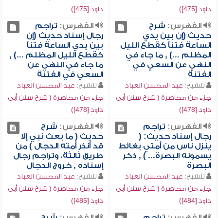
داود [475])
داود [475])
الفهرس:
شرح
الفهرس:
تراجم
حديث (إن بين يدي
رجال إسناد حديث (إن
الساعة فتناً كقطع الليل
بين يدي الساعة فتناً
المظلم ...) , ما جاء في
كقطع الليل المظلم ...) ,
النهي عن السعي في
ما جاء في النهي عن
الفتنة
السعي في الفتنة
للشيخ:
عبد المحسن العباد
للشيخ:
عبد المحسن العباد
جزء من محاضرة ( شرح سنن أبي
جزء من محاضرة ( شرح سنن أبي
داود [478])
داود [478])
الفهرس:
تراجم
الفهرس:
شرح
رجال إسناد حديث: (
حديث ( ما بعث نبي إلا
ينزل ناس من أمتي بغائط
قد أنذر أمته الدجال ) من
يسمونه البصرة... ) , ذكر
طريق ثالثة، وتراجم رجال
البصرة
إسناده , خروج الدجال
للشيخ:
عبد المحسن العباد
للشيخ:
عبد المحسن العباد
جزء من محاضرة ( شرح سنن أبي
جزء من محاضرة ( شرح سنن أبي
داود [484])
داود [485])
الفهرس:
تراجم
الفهرس:
شرح