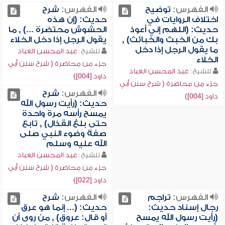
الفهرس:
توضيح
الفهرس:
شرح
اختلاف الروايات في
حديث: (إن هذه
حديث: (اللهم إني أعوذ
الحشوش محتضرة ...) , ما
بك من الخبث والخبائث) ,
يقول الرجل إذا دخل الخلاء
ما يقول الرجل إذا دخل
للشيخ:
عبد المحسن العباد
الخلاء
جزء من محاضرة ( شرح سنن أبي
للشيخ:
عبد المحسن العباد
داود [004])
جزء من محاضرة ( شرح سنن أبي
الفهرس:
شرح
داود [004])
حديث: (رأيت رسول الله
يمسح رأسه مرة واحدة
حتى بلغ القذال) , تابع
صفة وضوء النبي صلى
الله عليه وسلم
للشيخ:
عبد المحسن العباد
جزء من محاضرة ( شرح سنن أبي
داود [022])
الفهرس:
تراجم
الفهرس:
شرح
رجال إسناد حديث:
حديث: (... إنما هو عرق
(رأيت رسول الله يمسح
أو قال: عروق) , من روى أن