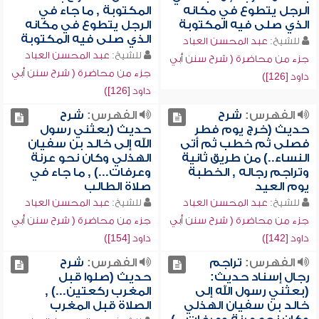
الرجل يتطوع في مكانه
المكتوبة , ما جاء في
الذي صلى فيه المكتوبة
الرجل يتطوع في مكانه
الذي صلى فيه المكتوبة
للشيخ:
عبد المحسن العباد
للشيخ:
عبد المحسن العباد
جزء من محاضرة ( شرح سنن أبي
جزء من محاضرة ( شرح سنن أبي
داود [126])
داود [126])
الفهرس:
شرح
الفهرس:
شرح
حديث (خرج يوم فطر
حديث (بعثني رسول
فصلى ثم خطب ثم أتى
الله إلى خالد بن سفيان
النساء..) من طريق ثانية
الهذلي وكان نحو عرنة
وتراجم رجاله , الخطبة
وعرفات...) , ما جاء في
يوم العيد
صلاة الطالب
للشيخ:
عبد المحسن العباد
للشيخ:
عبد المحسن العباد
جزء من محاضرة ( شرح سنن أبي
جزء من محاضرة ( شرح سنن أبي
داود [142])
داود [154])
الفهرس:
تراجم
الفهرس:
شرح
رجال إسناد حديث:
حديث (صلوا قبل
(بعثني رسول الله إلى
المغرب ركعتين...) ,
خالد بن سفيان الهذلي
الصلاة قبل المغرب