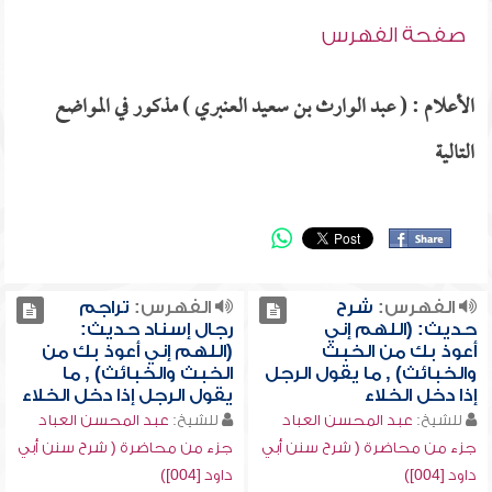
صفحة الفهرس
الأعلام : ( عبد الوارث بن سعيد العنبري ) مذكور في المواضع
التالية
الفهرس:
شرح
الفهرس:
تراجم
حديث: (اللهم إني
رجال إسناد حديث:
أعوذ بك من الخبث
(اللهم إني أعوذ بك من
والخبائث) , ما يقول الرجل
الخبث والخبائث) , ما
إذا دخل الخلاء
يقول الرجل إذا دخل الخلاء
للشيخ:
عبد المحسن العباد
للشيخ:
عبد المحسن العباد
جزء من محاضرة ( شرح سنن أبي
جزء من محاضرة ( شرح سنن أبي
داود [004])
داود [004])