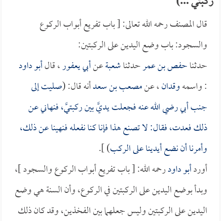
ركبتي ...)
قال المصنف رحمه الله تعالى: [ باب تفريع أبواب الركوع
والسجود: باب وضع اليدين على الركبتين:
حدثنا
حفص بن عمر
حدثنا
شعبة
عن
أبي يعفور
، قال
أبو داود
: واسمه
وقدان
، عن
مصعب بن سعد
أنه قال: (
صليت إلى
جنب أبي رضي الله عنه فجعلت يديَّ بين ركبتيَّ، فنهاني عن
ذلك فعدت، فقال: لا تصنع هذا فإنا كنا نفعله فنهينا عن ذلك،
وأمرنا أن نضع أيدينا على الركب
) ].
أورد
أبو داود
رحمه الله: [ باب تفريع أبواب الركوع والسجود ]،
وبدأ بوضع اليدين على الركبتين في الركوع، وأن السنة هي وضع
اليدين على الركبتين وليس جعلهما بين الفخذين، وقد كان ذلك