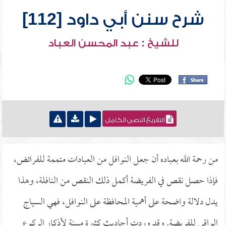
شرح سنن أبي داود [112]
للشيخ : عبد المحسن العباد
التفريغ النصي الكامل
من رحمة الله بعباده أن جعل النوافل من العبادات متممة للفرائض،
فإذا حصل نقص في الفريضة أكمل ذلك النقص من النافلة، وهذا
يدل دلالة واضحة على أهمية المحافظة على النوافل، فهي السياج
الواقي للفريضة. وقد وردت أحاديث كثيرة مبينة لأذكار الركوع