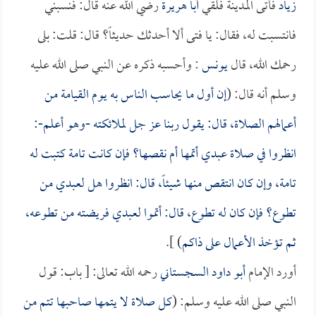
زياد
فأتى المدينة فلقي
أبا هريرة
رضي الله عنه قال: فنسبني
فانتسبت له، فقال: يا فتى ألا أحدثك حديثاً؟ قال: قلت: بلى
رحمك الله، قال
يونس
: وأحسبه ذكره عن النبي صلى الله عليه
وسلم أنه قال: (
إن أول ما يحاسب الناس به يوم القيامة من
أعمالهم الصلاة، قال: يقول ربنا عز جل لملائكته -وهو أعلم-:
انظروا في صلاة عبدي أتمها أم نقصها؟ فإن كانت تامة كتبت له
تامة، وإن كان انتقص منها شيئاً، قال: انظروا هل لعبدي من
تطوع؟ فإن كان له تطوع، قال: أتموا لعبدي فريضته من تطوعه،
ثم تؤخذ الأعمال على ذاكم
) ].
أورد الإمام
أبو داود السجستاني
رحمه الله تعالى: [ باب: قول
النبي صلى الله عليه وسلم: (
كل صلاة لا يتمها صاحبها تتم من