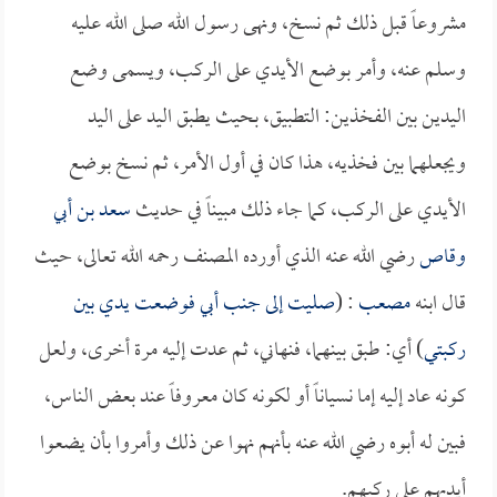
مشروعاً قبل ذلك ثم نسخ، ونهى رسول الله صلى الله عليه
وسلم عنه، وأمر بوضع الأيدي على الركب، ويسمى وضع
اليدين بين الفخذين: التطبيق، بحيث يطبق اليد على اليد
ويجعلهما بين فخذيه، هذا كان في أول الأمر، ثم نسخ بوضع
الأيدي على الركب، كما جاء ذلك مبيناً في حديث
سعد بن أبي
وقاص
رضي الله عنه الذي أورده المصنف رحمه الله تعالى، حيث
قال ابنه
مصعب
: (
صليت إلى جنب أبي فوضعت يدي بين
ركبتي
) أي: طبق بينهما، فنهاني، ثم عدت إليه مرة أخرى، ولعل
كونه عاد إليه إما نسياناً أو لكونه كان معروفاً عند بعض الناس،
فبين له أبوه رضي الله عنه بأنهم نهوا عن ذلك وأمروا بأن يضعوا
أيديهم على ركبهم.