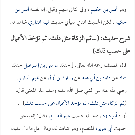
وهو
أنس بن حكيم
، وفي الثاني مبهم وقيل: إنه نفسه
أنس بن
حكيم
، لكن الحديث الذي سيأتي حديث
تميم الداري
شاهد له.
شرح حديث: (...ثم الزكاة مثل ذلك، ثم تؤخذ الأعمال
على حسب ذلك)
قال المصنف رحمه الله تعالى: [ حدثنا
موسى بن إسماعيل
حدثنا
حماد
عن
داود بن أبي هند
عن
زرارة بن أوفى
عن
تميم الداري
رضي الله عنه عن النبي صلى الله عليه وسلم بهذا المعنى قال:
(
ثم الزكاة مثل ذلك، ثم تؤخذ الأعمال على حسب ذلك
) ].
أورد
أبو داود
رحمه الله حديث
تميم الداري
وقال: إنه بنحو
حديث
أبي هريرة
المتقدم، وهو شاهد له، ودال على ما دل عليه،