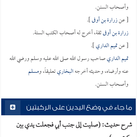
وأصحاب السنن.
[ عن
زرارة بن أوفى
].
زرارة بن أوفى
ثقة، أخرج له أصحاب الكتب الستة.
[ عن
تميم الداري
].
تميم الداري
صاحب رسول الله صلى الله عليه وسلم ورضي الله
عنه وأرضاه، وحديثه أخرجه
البخاري
تعليقاً، و
مسلم
وأصحاب السنن.
ما جاء في وضع اليدين على الركبتين
شرح حديث: (صليت إلى جنب أبي فجعلت يدي بين