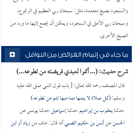
والسجود بصيغ متعددة، مثل: سبحان ربي العظيم في الركوع،
وسبحان ربي الأعلى في السجود، ويمكن أن يجمع إليها ما ورد من
الصيغ الأخرى.
ما جاء في إتمام الفرائض من النوافل
شرح حديث: (... أتموا لعبدي فريضته من تطوعه...)
قال المصنف رحمه الله تعالى: [ باب قول النبي صلى الله عليه
وسلم: (
كل صلاة لا يتمها صاحبها تتم من تطوعه
).
حدثنا
يعقوب بن إبراهيم
حدثنا
إسماعيل
حدثنا
يونس
عن
الحسن
عن
أنس بن حكيم الضبي
أنه قال: خاف من
زياد
أو
ابن