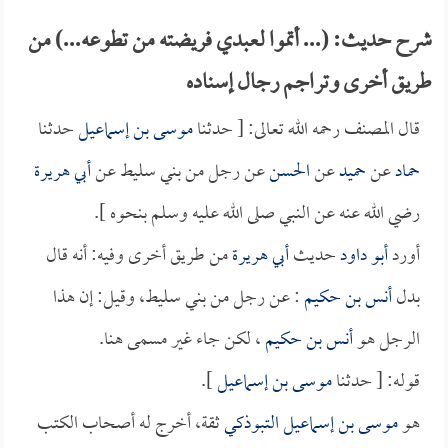
شرح حديث: (... أتموا لعبدي فريضته من تطوعه...) من
طريق أخرى وتراجم رجال إسناده
قال المصنف رحمه الله تعالى: [ حدثنا
موسى بن إسماعيل
حدثنا
حماد
عن
حميد
عن
الحسن
عن رجل من بني سليط عن
أبي هريرة
رضي الله عنه عن النبي صلى الله عليه وسلم بنحوه ].
أورد
أبو داود
حديث
أبي هريرة
من طريق أخرى وفيه: أنه قال
بدل
أنس بن حكيم
: عن رجل من بني سليط، وقيل: إن هذا
الرجل هو
أنس بن حكيم
، لكن جاء غير مسمى هنا.
قوله: [ حدثنا
موسى بن إسماعيل
].
هو
موسى بن إسماعيل التبوذكي
ثقة، أخرج له أصحاب الكتب