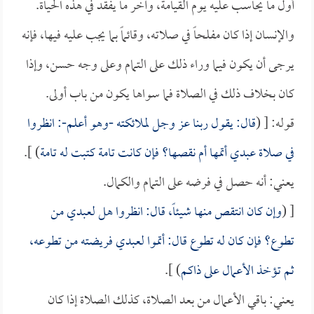
أول ما يحاسب عليه يوم القيامة، وآخر ما يفقد في هذه الحياة.
والإنسان إذا كان مفلحاً في صلاته، وقائماً بما يجب عليه فيها، فإنه
يرجى أن يكون فيما وراء ذلك على التمام وعلى وجه حسن، وإذا
كان بخلاف ذلك في الصلاة فما سواها يكون من باب أولى.
قوله: [ (
قال: يقول ربنا عز وجل لملائكته -وهو أعلم-: انظروا
في صلاة عبدي أتمها أم نقصها؟ فإن كانت تامة كتبت له تامة
) ].
يعني: أنه حصل في فرضه على التمام والكمال.
[ (
وإن كان انتقص منها شيئاً، قال: انظروا هل لعبدي من
تطوع؟ فإن كان له تطوع قال: أتموا لعبدي فريضته من تطوعه،
ثم تؤخذ الأعمال على ذاكم
) ].
يعني: باقي الأعمال من بعد الصلاة، كذلك الصلاة إذا كان