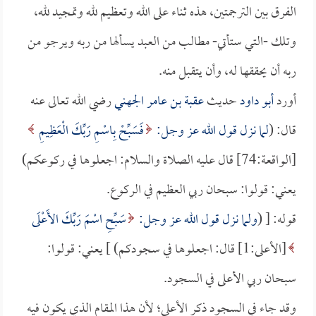
الفرق بين الترجمتين، هذه ثناء على الله وتعظيم لله وتمجيد لله،
وتلك -التي ستأتي- مطالب من العبد يسألها من ربه ويرجو من
ربه أن يحققها له، وأن يتقبل منه.
أورد
أبو داود
حديث
عقبة بن عامر الجهني
رضي الله تعالى عنه
قال: (
لما نزل قول الله عز وجل:
فَسَبِّحْ بِاسْمِ رَبِّكَ الْعَظِيمِ
[الواقعة:74] قال عليه الصلاة والسلام: اجعلوها في ركوعكم)
يعني: قولوا: سبحان ربي العظيم في الركوع.
قوله: [ (
ولما نزل قول الله عز وجل:
سَبِّحِ اسْمَ رَبِّكَ الأَعْلَى
[الأعلى:1] قال: اجعلوها في سجودكم) ] يعني: قولوا:
سبحان ربي الأعلى في السجود.
وقد جاء في السجود ذكر الأعلى؛ لأن هذا المقام الذي يكون فيه