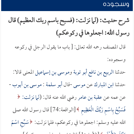
وسجوده
شرح حديث: (لما نزلت: (فسبح باسم ربك العظيم) قال
رسول الله: اجعلوها في ركوعكم)
قال المصنف رحمه الله تعالى: [ باب ما يقول الرجل في ركوعه
وسجوده:
حدثنا
الربيع بن نافع أبو توبة
و
موسى بن إسماعيل
المعنى قالا:
حدثنا
ابن المبارك
عن
موسى
-قال
أبو سلمة
:
موسى بن أيوب
-
عن عمه عن
عقبة بن عامر
رضي الله عنه قال: (
لما نزلت:
فَسَبِّحْ بِاسْمِ رَبِّكَ الْعَظِيمِ
[الواقعة:74] قال رسول الله صلى
الله عليه وسلم: اجعلوها في ركوعكم، فلما نزلت:
سَبِّحِ اسْمَ