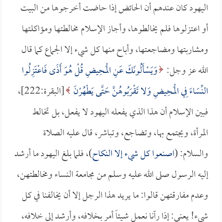
اليهود كان عندهم أن الحائض إذا حاضت أخرجوها من البيت
أو اعتزلوها فلم يخالطوها، وأجاز الإسلام مخالطتها ومؤاكلتها
ومشاربتها ومضاجعتها، وأباح منها كل شيء إلا الجماع كما قال
الله عز وجل:
وَيَسْأَلُونَكَ عَنِ الْمَحِيضِ قُلْ هُوَ أَذًى فَاعْتَزِلُوا
النِّسَاءَ فِي الْمَحِيضِ وَلا تَقْرَبُوهُنَّ حَتَّى يَطْهُرْنَ
[البقرة:222]،
فبين الإسلام أن هذا الذي يفعله اليهود لا يفعل، بل تخالط
المرأة، ويجتمع بها، وتضاجع، وتباشر، قال عليه الصلاة
والسلام: (
اصنعوا كل شيء إلا النكاح
)، فلما بلغ اليهود ما أرشد
إليه الرسول صلى الله عليه وسلم من مجامعة النساء ومخالطتهن،
وعدم مفارقتهن قالوا: ما يريد هذا الرجل إلا أن يخالفنا في كل
شيء! يعني: إذا رآنا نعمل شيئاً أمر بخلافه، وأرشد إلى خلافه،