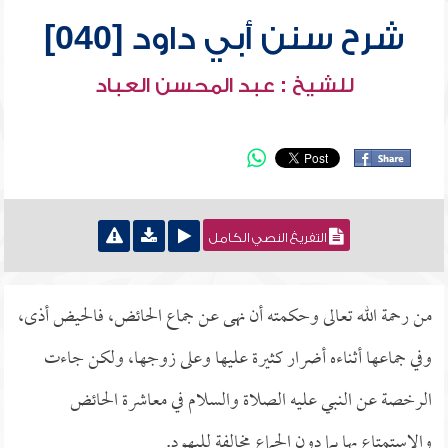
شرح سنن أبي داود [040]
للشيخ : عبد المحسن العباد
التفريغ النصي الكامل
من رحمة الله تعالى وحكمته أن نهى عن جماع الحائض، فالحيض أذى،
وفي جماعها أثناءه أضرار كثيرة عليها وعلى زوجها، ولكن جاءت
الرخصة عن النبي عليه الصلاة والسلام في معاشرة الحائض
والاستمتاع بها بما دون الجماع مخالفة لليهود.