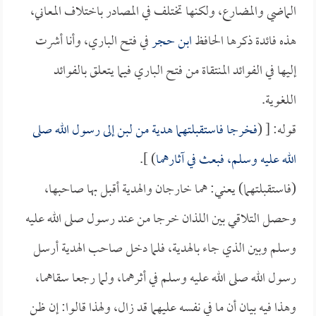
الماضي والمضارع، ولكنها تختلف في المصادر باختلاف المعاني،
هذه فائدة ذكرها الحافظ
ابن حجر
في فتح الباري، وأنا أشرت
إليها في الفوائد المنتقاة من فتح الباري فيما يتعلق بالفوائد
اللغوية.
قوله: [ (
فخرجا فاستقبلتهما هدية من لبن إلى رسول الله صلى
الله عليه وسلم، فبعث في آثارهما
) ].
(فاستقبلتهما) يعني: هما خارجان والهدية أقبل بها صاحبها،
وحصل التلاقي بين اللذان خرجا من عند رسول صلى الله عليه
وسلم وبين الذي جاء بالهدية، فلما دخل صاحب الهدية أرسل
رسول الله صلى الله عليه وسلم في أثرهما، ولما رجعا سقاهما،
وهذا فيه بيان أن ما في نفسه عليهما قد زال، ولهذا قالوا: إن ظن