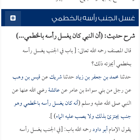
غسل الجنب رأسه بالخطمي
شرح حديث: (أن النبي كان يغسل رأسه بالخطمي...)
قال المصنف رحمه الله تعالى: [ باب في الجنب يغسل رأسه
بخطمي أيجزئه ذلك؟
حدثنا
محمد بن جعفر بن زياد
حدثنا
شريك
عن
قيس بن وهب
عن رجل من بني سواءة بن عامر عن
عائشة
رضي الله عنها عن
النبي صلى الله عليه وسلم (
أنه كان يغسل رأسه بالخطمي وهو
جنب يجتزئ بذلك ولا يصب عليه الماء
) ].
يقول الإمام
أبو داود
رحمه الله باب: [في الجنب يغسل رأسه