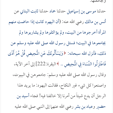
ومجامعتها.
حدثنا
موسى بن إسماعيل
حدثنا
حماد
حدثنا
ثابت البناني
عن
أنس بن مالك
رضي الله عنه: (
أن اليهود كانت إذا حاضت منهم
المرأة أخرجوها من البيت، ولم يؤاكلوها ولم يشاربوها ولم
يجامعوها في البيت؛ فسئل رسول الله صلى الله عليه وسلم عن
ذلك، فأنزل الله سبحانه:
وَيَسْأَلُونَكَ عَنِ الْمَحِيضِ قُلْ هُوَ أَذًى
فَاعْتَزِلُوا النِّسَاءَ فِي الْمَحِيضِ ..
البقرة:222] إلى آخر الآية،
وقال رسول الله صلى الله عليه وسلم: جامعوهن في البيوت،
واصنعوا كل شيء غير النكاح، فقالت اليهود: ما يريد هذا
الرجل أن يدع شيئاً من أمرنا إلا خالفنا فيه! فجاء
أسيد بن
حضير
و
عباد بن بشر
رضي الله عنهما إلى النبي صلى الله عليه