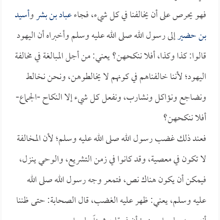
فهو يحرص على أن يخالفنا في كل شيء، فجاء
عباد بن بشر
و
أسيد
بن حضير
إلى رسول الله صلى الله عليه وسلم وأخبراه أن اليهود
قالوا: كذا وكذا، أفلا ننكحهن؟ يعني: من أجل المبالغة في مخالفة
اليهود؛ لأننا خالفناهم في كونهم لا يخالطوهن، ونحن نخالط
ونضاجع ونؤاكل ونشارب، ونفعل كل شيء إلا النكاح -الجماع-
أفلا ننكحهن؟
فعند ذلك غضب رسول الله صلى الله عليه وسلم؛ لأن المخالفة
لا تكون في معصية، وقد كانوا في زمن التشريع، والوحي ينزل،
فيمكن أن يكون هناك نص، فتمعر وجه رسول الله صلى الله
عليه وسلم، يعني: ظهر عليه الغضب، قال الصحابة: حتى ظننا