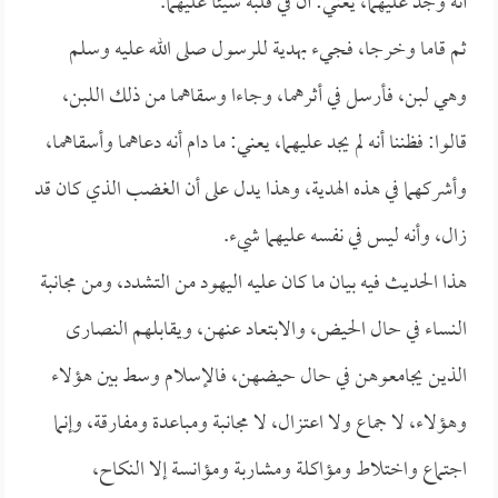
أنه وجد عليهما، يعني: أن في قلبه شيئاً عليهما.
ثم قاما وخرجا، فجيء بهدية للرسول صلى الله عليه وسلم
وهي لبن، فأرسل في أثرهما، وجاءا وسقاهما من ذلك اللبن،
قالوا: فظننا أنه لم يجد عليهما، يعني: ما دام أنه دعاهما وأسقاهما،
وأشركهما في هذه الهدية، وهذا يدل على أن الغضب الذي كان قد
زال، وأنه ليس في نفسه عليهما شيء.
هذا الحديث فيه بيان ما كان عليه اليهود من التشدد، ومن مجانبة
النساء في حال الحيض، والابتعاد عنهن، ويقابلهم النصارى
الذين يجامعوهن في حال حيضهن، فالإسلام وسط بين هؤلاء
وهؤلاء، لا جماع ولا اعتزال، لا مجانبة ومباعدة ومفارقة، وإنما
اجتماع واختلاط ومؤاكلة ومشاربة ومؤانسة إلا النكاح،