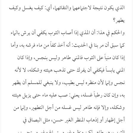
الذي يكون نتيجة لاجتماعهما والتقائهما، أي: كيف يغسل وكيف
يطهر؟
والحكم في هذا: أن المذي إذا أصاب الثوب يكفي أن يرش بالماء
كما سبق أن مر بنا في الحديث: أنه أخذ كفاً من ماء فرشه به، وأما
إذا كان منياً على الثوب فالمني طاهر وليس بنجس، وإذا كان
المني يابساً فيكفي أن يفرك حتى تذهب هيئته وشكله، لا لأنه
نجس وإنما لأن منظره ليس بطيب، ولا ينبغي للمسلم أن يظهر
به، وإن كان رطباً غسله، يعني: صب عليه ماء حتى يزيل هيئته
وشكله، وإلا فإنه طاهر ليس غسله من أجل التطهير، وإنما من
أجل إظهار أو إذهاب المنظر الغير حسن، مثل البصاق في
الثوب، هو طاهر لكن منظره غير مستساغ وغير مستحسن،