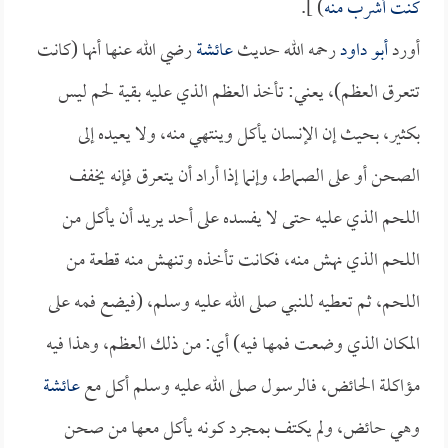
كنت أشرب منه
) ].
أورد
أبو داود
رحمه الله حديث
عائشة
رضي الله عنها أنها (كانت
تتعرق العظم)، يعني: تأخذ العظم الذي عليه بقية لحم ليس
بكثير، بحيث إن الإنسان يأكل وينتهي منه، ولا يعيده إلى
الصحن أو على الصماط، وإنما إذا أراد أن يتعرق فإنه يخفف
اللحم الذي عليه حتى لا يفسده على أحد يريد أن يأكل من
اللحم الذي نهش منه، فكانت تأخذه وتنهش منه قطعة من
اللحم، ثم تعطيه للنبي صلى الله عليه وسلم، (فيضع فمه على
المكان الذي وضعت فمها فيه) أي: من ذلك العظم، وهذا فيه
مؤاكلة الحائض، فالرسول صلى الله عليه وسلم أكل مع
عائشة
وهي حائض، ولم يكتف بمجرد كونه يأكل معها من صحن