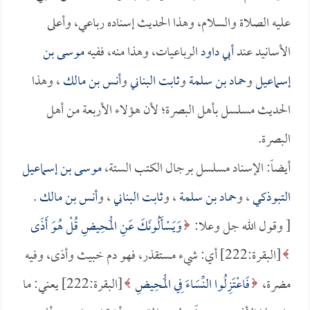
عليه الصلاة والسلام، وهذا الحديث إسناده رباعي، وأعلى
الأسانيد عند
أبي داود
الرباعيات، وهذا منه، ففيه
موسى بن
إسماعيل
و
حماد بن سلمة
و
ثابت البناني
و
أنس بن مالك
، وهذا
الحديث مسلسل بأهل البصرة؛ لأن هؤلاء الأربعة من أهل
البصرة.
أيضاً: الإسناد مسلسل برجال الكتب الستة،
موسى بن إسماعيل
التبوذكي
، و
حماد بن سلمة
، و
ثابت البناني
، و
أنس بن مالك
.
[ وقول الله جل وعلا:
وَيَسْأَلُونَكَ عَنِ الْمَحِيضِ قُلْ هُوَ أَذًى
[البقرة:222] أي: شيء مستقذر، فهو دم خبيث وأذى، وفيه
مضرة،
فَاعْتَزِلُوا النِّسَاءَ فِي الْمَحِيضِ
[البقرة:222] يعني: ما