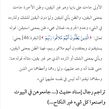
الأولى جاءت على بابها وهو غير اليقين، وظن الأخيرة جاءت
بمعنى اليقين، والظن يأتي لليقين ولما دون اليقين للشك وللتردد
في الشيء وعدم الجزم به، فمثال مجيء ظن بمعنى استيقن: قوله
تعالى:
الَّذِينَ يَظُنُّونَ أَنَّهُمْ مُلاقُوا رَبِّهِمْ
[البقرة:46] يعني:
يستيقنون ويعتقدون أنهم ملاقو ربهم، فهنا الظن بمعنى اليقين،
ويأتي بمعنى الشك أو التردد الذي هو غير يقين، مثاله قوله هنا:
حتى ظننا أنه وجد عليهما، ولما ردهما وأعطاهما من اللبن
وسقاهما تيقنوا أنه ليس في نفسه عليهما شيء.
تراجم رجال إسناد حديث (... جامعوهن في البيوت
واصنعوا كل شيء غير النكاح...)