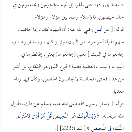
فالنصارى زادوا حتى بلغوا إلى أنهم ينكحونهن ويجامعونهن في
حال حيضهن، فالإسلام وسط بين هؤلاء وهؤلاء.
قوله: [ عن
أنس
رضي الله عنه: أن اليهود كانت إذا حاضت
منهم المرأة أخرجوها من البيت، ولم يؤاكلها، ولم يشاربوها، ولم
يجامعوها في البيت ] معنى (يجامعوها) يعني: يخالطوها في
البيت، وليست القضية قضية الجماع الذي هو النكاح، بل أكثر
من هذا، فحتى المجالسة لا يجالسون الحائض، وكأن فيها وباء
معدياً.
قوله: [ وسئل رسول الله صلى الله عليه وسلم عن ذلك، فأنزل
الله سبحانه:
وَيَسْأَلُونَكَ عَنِ الْمَحِيضِ قُلْ هُوَ أَذًى فَاعْتَزِلُوا
النِّسَاءَ فِي الْمَحِيضِ
[البقرة:222] ].