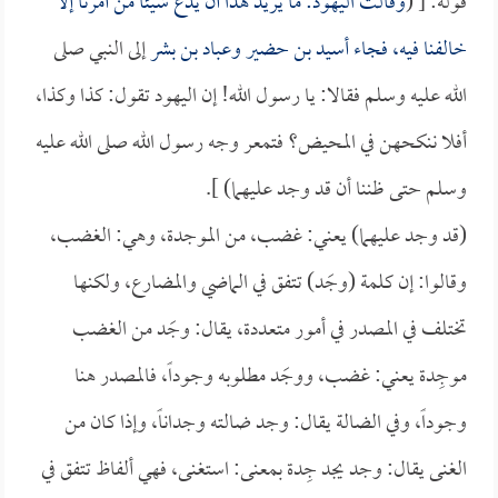
قوله: [ (
وقالت اليهود: ما يريد هذا أن يدع شيئاً من أمرنا إلا
خالفنا فيه، فجاء
أسيد بن حضير
و
عباد بن بشر
إلى النبي صلى
الله عليه وسلم فقالا: يا رسول الله! إن اليهود تقول: كذا وكذا،
أفلا ننكحهن في المحيض؟ فتمعر وجه رسول الله صلى الله عليه
وسلم حتى ظننا أن قد وجد عليهما) ].
(قد وجد عليهما) يعني: غضب، من الموجدة، وهي: الغضب،
وقالوا: إن كلمة (وجَد) تتفق في الماضي والمضارع، ولكنها
تختلف في المصدر في أمور متعددة، يقال: وجَد من الغضب
موجِدة يعني: غضب، ووجَد مطلوبه وجوداً، فالمصدر هنا
وجوداً، وفي الضالة يقال: وجد ضالته وجداناً، وإذا كان من
الغنى يقال: وجد يجد جِدة بمعنى: استغنى، فهي ألفاظ تتفق في