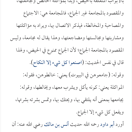
بالأبواب المتعلقة بالحيض، وبدأ بمؤاكلة الحائض ومجامعتها،
والمقصود بالمجامعة غير الجماع، فالمجامعة هي: الاجتماع
والمصاحبة والمخالطة، فيذكر الاتصال بها، ويراد به مؤاكلتها
ومشاربتها ومجالستها ومضاجعتها، وهذا يقال له مجامعة، وليس
المقصود بالمجامعة الجماع؛ لأن الجماع ممنوع في الحيض، ولهذا
قال في نفس الحديث: (
اصنعوا كل شيء إلا النكاح
).
وقوله: (جامعوهن في البيوت) يعني: خالطوهن، فقوله:
المواكلة يعني: كونه يأكل ويشرب معها، ويخالطها، وقوله:
يجامعها بمعنى أنه يلتقي بها، ويحتك بها، وتمس بشرته بشرتها،
ويفعل كل شيء إلا الجماع.
أورد
أبو داود
رحمه الله حديث
أنس بن مالك
رضي الله عنه: أن