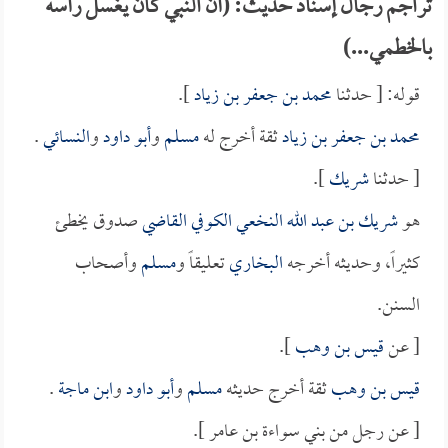
تراجم رجال إسناد حديث: (أن النبي كان يغسل رأسه
بالخطمي...)
قوله: [ حدثنا
محمد بن جعفر بن زياد
].
محمد بن جعفر بن زياد
ثقة أخرج له
مسلم
و
أبو داود
و
النسائي
.
[ حدثنا
شريك
].
هو
شريك بن عبد الله النخعي الكوفي القاضي
صدوق يخطئ
كثيراً، وحديثه أخرجه
البخاري
تعليقاً و
مسلم
وأصحاب
السنن.
[ عن
قيس بن وهب
].
قيس بن وهب
ثقة أخرج حديثه
مسلم
و
أبو داود
و
ابن ماجة
.
[ عن رجل من بني سواءة بن عامر ].