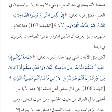
معناه؛ لأنه يستوي فيه الناس، وشيء لا يعرفه إلا الراسخون في
العلم، فمثل قوله تعالى:
إِنَّ الَّذِينَ آمَنُوا وَعَمِلُوا الصَّالِحَاتِ
كَانَتْ لَهُمْ جَنَّاتُ الْفِرْدَوْسِ نُزُلًا
[الكهف:107] هذا كلام
مفهوم، وكل يعرف أن الذين آمنوا وعملوا الصالحات يكونون
في الجنة.
لكن مثل الآيات التي فيها خفاء كقوله تعالى:
شَهَادَةُ بَيْنِكُمْ إِذَا
حَضَرَ أَحَدَكُمُ الْمَوْتُ حِينَ الْوَصِيَّةِ اثْنَانِ ذَوَا عَدْلٍ مِنْكُمْ أَوْ آخَرَانِ
مِنْ غَيْرِكُمْ إِنْ أَنْتُمْ ضَرَبْتُمْ فِي الأَرْضِ فَأَصَابَتْكُمْ مُصِيبَةُ الْمَوْتِ
[المائدة:106] التي قال بعض أهل العلم: إن هذه الآية من
أخفى ما في القرآن من حيث الحكم، ومن حيث المعنى، ومن
حيث الإعراب، ومن حيث السياق؛ فمثل هذا لا يعرفه إلا