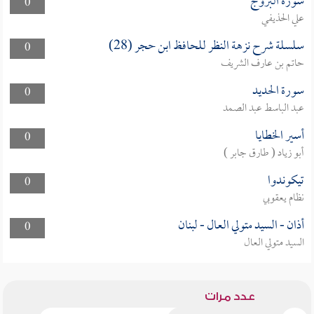
سورة البروج
0
علي الحذيفي
سلسلة شرح نزهة النظر للحافظ ابن حجر (28)
0
حاتم بن عارف الشريف
سورة الحديد
0
عبد الباسط عبد الصمد
أسير الخطايا
0
أبو زياد ( طارق جابر )
تيكوندوا
0
نظام يعقوبي
أذان - السيد متولي العال - لبنان
0
السيد متولي العال
عدد مرات