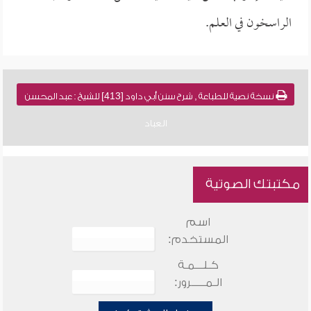
الراسخون في العلم.
نسخة نصية للطباعة , شرح سنن أبي داود [413] للشيخ : عبد المحسن
العباد
مكتبتك الصوتية
اسم
المستخدم:
كـلـــمـة
الـمـــــرور: