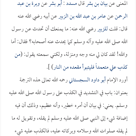
المعنى عن
بيان بن بشر
قال
مسدد
:
أبو بشر
عن
وبرة بن عبد
الرحمن
عن
عامر بن عبد الله بن الزبير
عن أبيه رضي الله عنه
قال: قلت
للزبير
رضي الله عنه: ما يمنعك أن تحدث عن رسول
الله صلى الله عليه وآله وسلم كما يحدث عنه أصحابه؟ فقال: أما
والله! لقد كان لي منه وجه ومنزلة، ولكني سمعته يقول: (
من
كذب علي متعمداً فليتبوأ مقعده من النار
) ].
أورد الإمام
أبو داود السجستاني
رحمه الله تعالى هذه الترجمة
بعنوان: باب في التشديد في الكذب على رسول الله صلى الله عليه
وسلم. يعني: في بيان أن أمره خطير، وأنه عظيم، وذلك أن فيه
إضافة شيء إلى النبي صلى الله عليه وسلم لم يقله، وتقويل له ما
لم يقله صلوات الله وسلامه وبركاته عليه، فالكذب عليه شيء