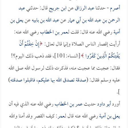
أصرم
- حدثنا
عبد الرزاق
عن
ابن جريج
قال: حدثني
عبد
الرحمن بن عبد الله بن أبي عمار
عن
عبد الله بن بابيه
عن
يعلى بن
أمية
رضي الله عنه قال: قلت لـ
عمر بن الخطاب
رضي الله عنه:
أرأيت إقصار الناس الصلاة وإنما قال تعالى:
إِنْ خِفْتُمْ أَنْ
يَفْتِنَكُمُ الَّذِينَ كَفَرُوا
[النساء:101]، فقد ذهب ذلك اليوم؟!
فقال: عجبت مما عجبت منه، فذكرت ذلك لرسول الله صلى الله
عليه وسلم فقال: (
صدقة تصدق الله بها عليكم، فاقبلوا صدقته
)
].
أورد
أبو داود
حديث
عمر بن الخطاب
رضي الله عنه الذي فيه أن
يعلى بن أمية
رضي الله عنه قال لـ
عمر
: كيف القصر وقد أمنا والله