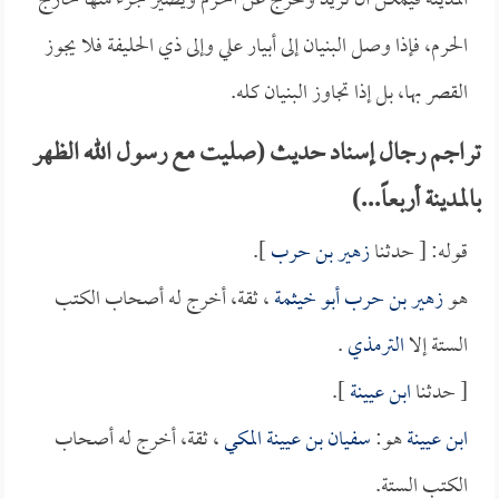
المدينة فيمكن أن تزيد وتخرج عن الحرم ويصير جزء منها خارج
الحرم، فإذا وصل البنيان إلى أبيار علي وإلى ذي الحليفة فلا يجوز
القصر بها، بل إذا تجاوز البنيان كله.
تراجم رجال إسناد حديث (صليت مع رسول الله الظهر
بالمدينة أربعاً...)
قوله: [ حدثنا
زهير بن حرب
].
هو
زهير بن حرب أبو خيثمة
، ثقة، أخرج له أصحاب الكتب
الستة إلا
الترمذي
.
[ حدثنا
ابن عيينة
].
ابن عيينة
هو:
سفيان بن عيينة المكي
، ثقة، أخرج له أصحاب
الكتب الستة.