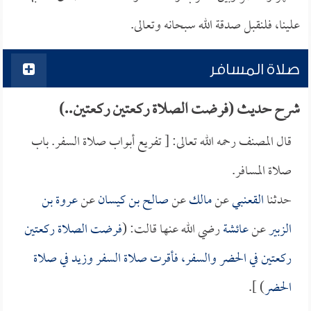
علينا، فلنقبل صدقة الله سبحانه وتعالى.
صلاة المسافر
شرح حديث (فرضت الصلاة ركعتين ركعتين..)
قال المصنف رحمه الله تعالى: [ تفريع أبواب صلاة السفر. باب
صلاة المسافر.
حدثنا
القعنبي
عن
مالك
عن
صالح بن كيسان
عن
عروة بن
الزبير
عن
عائشة
رضي الله عنها قالت: (
فرضت الصلاة ركعتين
ركعتين في الحضر والسفر، فأقرت صلاة السفر وزيد في صلاة
الحضر
) ].