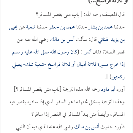
أو ثلاثة فراسخ...)
قال المصنف رحمه الله: [ باب متى يقصر المسافر؟
حدثنا
محمد بن بشار
حدثنا
محمد بن جعفر
حدثنا
شعبة
عن
يحيى
بن يزيد الهنائي
قال: سألت
أنس بن مالك
رضي الله عنه عن
قصر الصلاة فقال
أنس
: (
كان رسول الله صلى الله عليه وسلم
إذا خرج مسيرة ثلاثة أميال أو ثلاثة فراسخ -
شعبة
شك- يصلي
ركعتين
) ].
أورد
أبو داود
رحمه الله هذه الترجمة [باب متى يقصر المسافر؟]
وهذه الترجمة يدخل تحتها ما هو السفر الذي إذا سافره يقصر فيه
المسافر، وأيضاً متى يبدأ المسافر في القصر إذا سافر؟
فأورد حديث
أنس بن مالك
رضي الله عنه الذي فيه أن النبي