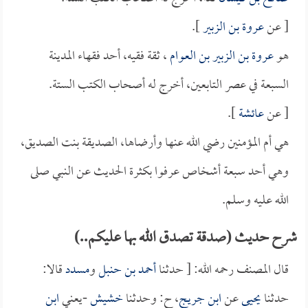
[ عن
عروة بن الزبير
].
هو
عروة بن الزبير بن العوام
، ثقة فقيه، أحد فقهاء المدينة
السبعة في عصر التابعين، أخرج له أصحاب الكتب الستة.
[ عن
عائشة
].
هي أم المؤمنين رضي الله عنها وأرضاها، الصديقة بنت الصديق،
وهي أحد سبعة أشخاص عرفوا بكثرة الحديث عن النبي صلى
الله عليه وسلم.
شرح حديث (صدقة تصدق الله بها عليكم..)
قال المصنف رحمه الله: [ حدثنا
أحمد بن حنبل
و
مسدد
قالا:
حدثنا
يحيى
عن
ابن جريج
، ح: وحدثنا
خشيش
-يعني
ابن