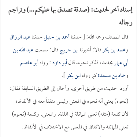
إسناد آخر لحديث: (صدقة تصدق بها عليكم...) وتراجم
رجاله
قال المصنف رحمه الله: [ حدثنا
أحمد بن حنبل
حدثنا
عبد الرزاق
و
محمد بن بكر
قالا: أخبرنا
ابن جريج
قال: سمعت
عبد الله بن
أبي عمار
يحدث، فذكر نحوه، قال
أبو داود
: رواه
أبو عاصم
و
حماد بن مسعدة
كما رواه
ابن بكر
].
أورد الحديث من طريق أخرى، وأحال إلى الطريق السابقة فقال:
(نحوه) يعني أنه نحوه في المعنى وليس متفقاً معه في الألفاظ؛
لأن كلمة (مثله) تعني المماثلة في اللفظ والمعنى، وكلمة (نحوه)
تعني المماثلة والاتفاق في المعنى مع الاختلاف في الألفاظ.