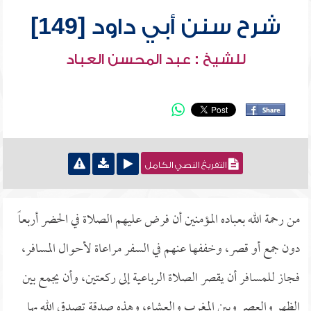
شرح سنن أبي داود [149]
للشيخ : عبد المحسن العباد
التفريغ النصي الكامل
من رحمة الله بعباده المؤمنين أن فرض عليهم الصلاة في الحضر أربعاً
دون جمع أو قصر، وخففها عنهم في السفر مراعاة لأحوال المسافر،
فجاز للمسافر أن يقصر الصلاة الرباعية إلى ركعتين، وأن يجمع بين
الظهر والعصر وبين المغرب والعشاء، وهذه صدقة تصدق الله بها