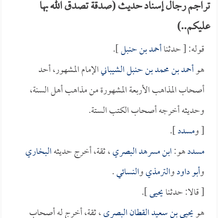
تراجم رجال إسناد حديث (صدقة تصدق الله بها
عليكم..)
قوله: [ حدثنا
أحمد بن حنبل
].
هو
أحمد بن محمد بن حنبل الشيباني
الإمام المشهور، أحد
أصحاب المذاهب الأربعة المشهورة من مذاهب أهل السنة،
وحديثه أخرجه أصحاب الكتب الستة.
[ و
مسدد
].
مسدد
هو:
ابن مسرهد البصري
، ثقة، أخرج حديثه
البخاري
و
أبو داود
و
الترمذي
و
النسائي
.
[ قالا: حدثنا
يحيى
].
هو
يحيى بن سعيد القطان البصري
، ثقة، أخرج له أصحاب