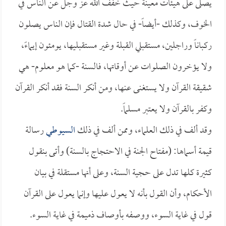
يصلى على هيئات معينة حيث خفف الله عز وجل عن الناس في
الخوف، وكذلك -أيضاً- في حال شدة القتال فإن الناس يصلون
ركباناً وراجلين، مستقبلي القبلة وغير مستقبليها، يومئون إيماءً،
ولا يؤخرون الصلوات عن أوقاتها، فالسنة -كما هو معلوم- هي
شقيقة القرآن ولا يستغنى عنها، ومن أنكر السنة فقد أنكر القرآن
وكفر بالقرآن ولا يعتبر مسلماً.
وقد ألف في ذلك العلماء، وممن ألف في ذلك
السيوطي
رسالة
قيمة أسماها: (مفتاح الجنة في الاحتجاج بالسنة) وأتى بنقول
كثيرة كلها تدل على حجية السنة، وعلى أنها مستقلة في بيان
الأحكام، وأن القول بأنه لا يعول عليها وإنما يعول على القرآن
قول في غاية السوء، ووصفه بأوصاف ذميمة في غاية السوء.