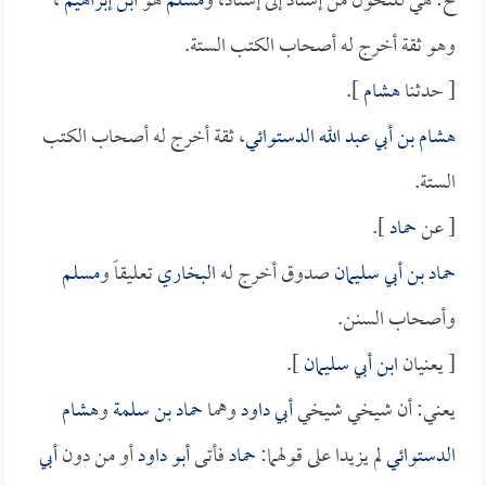
ح: هي للتحول من إسناد إلى إسناد، و
مسلم
هو
ابن إبراهيم
،
وهو ثقة أخرج له أصحاب الكتب الستة.
[ حدثنا
هشام
].
هشام بن أبي عبد الله الدستوائي
، ثقة أخرج له أصحاب الكتب
الستة.
[ عن
حماد
].
حماد بن أبي سليمان
صدوق أخرج له
البخاري
تعليقاً و
مسلم
وأصحاب السنن.
[ يعنيان
ابن أبي سليمان
].
يعني: أن شيخي شيخي
أبي داود
وهما
حماد بن سلمة
و
هشام
الدستوائي
لم يزيدا على قولهما:
حماد
فأتى
أبو داود
أو من دون
أبي