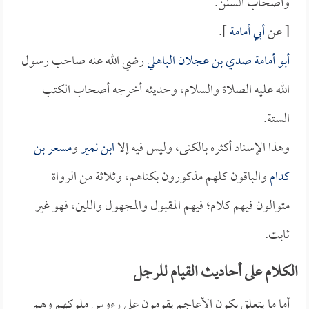
وأصحاب السنن.
[ عن
أبي أمامة
].
أبو أمامة صدي بن عجلان الباهلي
رضي الله عنه صاحب رسول
الله عليه الصلاة والسلام، وحديثه أخرجه أصحاب الكتب
الستة.
وهذا الإسناد أكثره بالكنى، وليس فيه إلا
ابن نمير
و
مسعر بن
كدام
والباقون كلهم مذكورون بكناهم، وثلاثة من الرواة
متوالون فيهم كلام؛ فيهم المقبول والمجهول واللين، فهو غير
ثابت.
الكلام على أحاديث القيام للرجل
أما ما يتعلق بكون الأعاجم يقومون على رءوس ملوكهم وهم