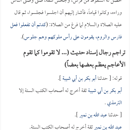
حصل له السقوط من فرس، وجحش شقه، صلى وصلى الناس
وراءه، وكانوا قياماً، فأشار إليهم أن اجلسوا فجلسوا، ثم قال
عليه الصلاة والسلام لما فرغ من الصلاة: (
كدتم أن تفعلوا فعل
فارس والروم، يقومون على رأس ملوكهم وهم جلوس
).
تراجم رجال إسناد حديث (... لا تقوموا كما تقوم
الأعاجم يعظم بعضها بعضاً)
قوله: [ حدثنا
أبو بكر بن أبي شيبة
].
أبو بكر بن أبي شيبة
ثقة أخرج له أصحاب الكتب الستة إلا
الترمذي
.
[ حدثنا
عبد الله بن نمير
].
عبد الله بن نمير
ثقة أخرج له أصحاب الكتب الستة.