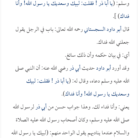
وسلم: (
يا
أبا ذر
! فقلت: لبيك وسعديك يا رسول الله! وأنا
فداك
) ].
قال
أبو داود السجستاني
رحمه الله تعالى: باب في الرجل يقول
جعلني الله فداك.
أي: في بيان حكمه وأن ذلك سائغ.
وقد أورد
أبو داود
حديث
أبي ذر
رضي الله عنه: أن النبي صلى
الله عليه وسلم دعاه، وقال له: (
يا
أبا ذر
! فقلت: لبيك
وسعديك يا رسول الله! وأنا فداك
).
يعني: وأنا فداء لك. وهذا جواب حسن من
أبي ذر
لرسول الله
صلى الله عليه وسلم، وكان أصحاب رسول الله عليه الصلاة
والسلام عندما يناديهم يقول الواحد منهم: (لبيك يا رسول الله