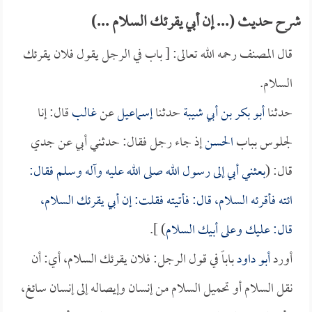
شرح حديث (... إن أبي يقرئك السلام ...)
قال المصنف رحمه الله تعالى: [ باب في الرجل يقول فلان يقرئك
السلام.
حدثنا
أبو بكر بن أبي شيبة
حدثنا
إسماعيل
عن
غالب
قال: إنا
لجلوس بباب
الحسن
إذ جاء رجل فقال: حدثني أبي عن جدي
قال: (
بعثني أبي إلى رسول الله صلى الله عليه وآله وسلم فقال:
ائته فأقرئه السلام، قال: فأتيته فقلت: إن أبي يقرئك السلام،
قال: عليك وعلى أبيك السلام
) ].
أورد
أبو داود
باباً في قول الرجل: فلان يقرئك السلام، أي: أن
نقل السلام أو تحميل السلام من إنسان وإيصاله إلى إنسان سائغ،