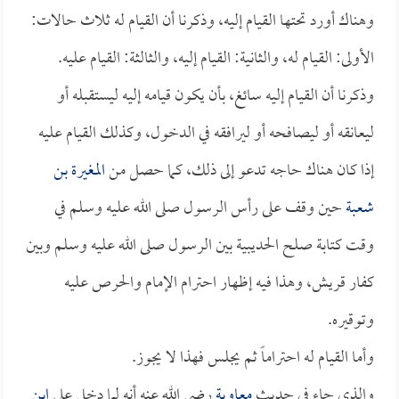
وهناك أورد تحتها القيام إليه، وذكرنا أن القيام له ثلاث حالات:
الأولى: القيام له، والثانية: القيام إليه، والثالثة: القيام عليه.
وذكرنا أن القيام إليه سائغ، بأن يكون قيامه إليه ليستقبله أو
ليعانقه أو ليصافحه أو ليرافقه في الدخول، وكذلك القيام عليه
إذا كان هناك حاجه تدعو إلى ذلك، كما حصل من
المغيرة بن
شعبة
حين وقف على رأس الرسول صلى الله عليه وسلم في
وقت كتابة صلح الحديبية بين الرسول صلى الله عليه وسلم وبين
كفار قريش، وهذا فيه إظهار احترام الإمام والحرص عليه
وتوقيره.
وأما القيام له احتراماً ثم يجلس فهذا لا يجوز.
والذي جاء في حديث
معاوية
رضي الله عنه أنه لما دخل على
ابن