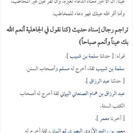
عيناً: أن الأخير معناه الدعاء لغيره، وأن تقر عين غير المخاطب،
وأما أقر الله عينك فهو دعاء للمخاطب.
تراجم رجال إسناد حديث (كنا نقول في الجاهلية أنعم الله
بك عيناً وأنعم صباحاً)
قوله: [ حدثنا
سلمة بن شبيب
].
سلمة بن شبيب
ثقة، أخرج له
مسلم
وأصحاب السنن.
[ حدثنا
عبد الرزاق
].
عبد الرزاق بن همام الصنعاني اليماني
ثقة أخرج له أصحاب
الكتب الستة.
[ أخبرنا
معمر
].
معمر بن راشد الأزدي البصري ثم اليماني
، ثقة أخرج له