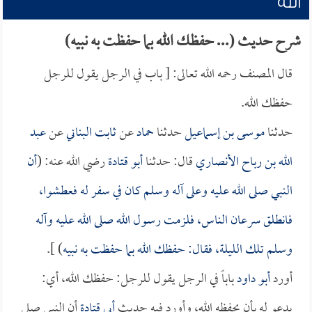
الله
شرح حديث (... حفظك الله بما حفظت به نبيه)
قال المصنف رحمه الله تعالى: [ باب في الرجل يقول للرجل
حفظك الله.
حدثنا
موسى بن إسماعيل
حدثنا
حماد
عن
ثابت البناني
عن
عبد
الله بن رباح الأنصاري
قال: حدثنا
أبو قتادة
رضي الله عنه: (
أن
النبي صلى الله عليه وعلى آله وسلم كان في سفر له فعطشوا،
فانطلق سرعان الناس، فلزمت رسول الله صلى الله عليه وآله
وسلم تلك الليلة، فقال: حفظك الله بما حفظت به نبيه
) ].
أورد
أبو داود
باباً في الرجل يقول للرجل: حفظك الله، أي:
يدعو له بأن يحفظه الله، وأورد فيه حديث
أبي قتادة
أن النبي صلى