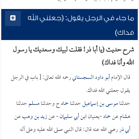
ما جاء في الرجل يقول: (جعلني الله
فداك)
شرح حديث (يا أبا ذر! فقلت لبيك وسعديك يا رسول
الله وأنا فداك)
قال الإمام
أبو داود السجستاني
رحمه الله تعالى: [ باب في الرجل
يقول جعلني الله فداك.
حدثنا
موسى بن إسماعيل
حدثنا
حماد
ح وحدثنا
مسلم
حدثنا
هشام
عن
حماد
-يعنيان
ابن أبي سليمان
- عن
زيد بن وهب
عن
أبي ذر
رضي الله عنه قال: قال النبي صلى الله عليه وعلى آله