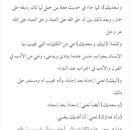
وسعديك)، كما جاء في حديث
معاذ بن جبل
لما كان رديفه على
حمار، وبعد ذلك بين له حق الله على العباد وحق العباد على الله
عز وجل.
وكلمة: (لبيك وسعديك) هي من الكلمات التي يجيب بها
الإنسان بجواب حسن عندما ينادى ويدعى، وهي من الأدب في
القول والأدب في الجواب عند النداء.
و(لبيك) تعني: إجابة بعد إجابة، وأنه مجيب له ومستمر على
ذلك.
(وسعديك) أيضاً تعني: إسعاداً بعد إسعاد.
(وأنا فداؤك) تعني: أنا أفديك بنفسي.
هذا هو معنى هذه الكلمات التي أجاب بها
أبو ذر
رسول الله