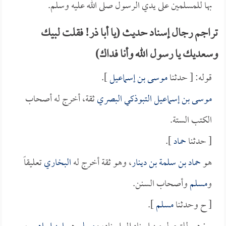
بها للمسلمين على يدي الرسول صلى الله عليه وسلم.
تراجم رجال إسناد حديث (يا أبا ذر! فقلت لبيك
وسعديك يا رسول الله وأنا فداك)
قوله: [ حدثنا
موسى بن إسماعيل
].
موسى بن إسماعيل التبوذكي البصري
ثقة، أخرج له أصحاب
الكتب الستة.
[ حدثنا
حماد
].
هو
حماد بن سلمة بن دينار
، وهو ثقة أخرج له
البخاري
تعليقاً
و
مسلم
وأصحاب السنن.
[ ح وحدثنا
مسلم
].