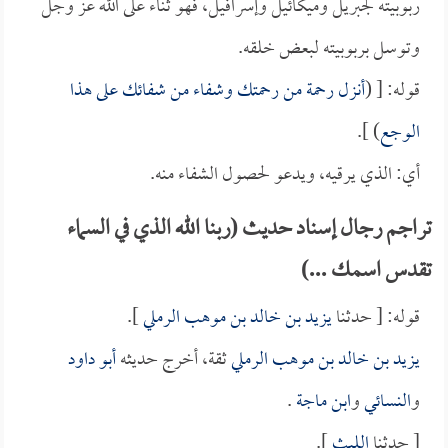
ربوبيته لجبريل وميكائيل وإسرافيل، فهو ثناء على الله عز وجل
وتوسل بربوبيته لبعض خلقه.
قوله: [ (
أنزل رحمة من رحمتك وشفاء من شفائك على هذا
الوجع
) ].
أي: الذي يرقيه، ويدعو لحصول الشفاء منه.
تراجم رجال إسناد حديث (ربنا الله الذي في السماء
تقدس اسمك ...)
قوله: [ حدثنا
يزيد بن خالد بن موهب الرملي
].
يزيد بن خالد بن موهب الرملي
ثقة، أخرج حديثه
أبو داود
و
النسائي
و
ابن ماجة
.
[ حدثنا
الليث
].