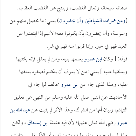
صفاته سبحانه وتعالى الغضب، وينتج عن الغضب العقاب.
(
ومن همزات الشياطين وأن يحضرون
) يعني: ما يحصل منهم من
وسوسة، وأن يحضرون بأن يكونوا معه؛ لأنهم إذا ابتعدوا عن
العبد فهو في خير، وإذا قربوا منه فهو في شر.
قوله: [ وكان
ابن عمرو
يعلمها بنيه، ومن لم يعقل فإنه يكتبها
ويعلقها عليه ] يعني: من لا يعرف أن يتكلم لصغره يعلقها
عليه، وهذا الذي جاء عن
ابن عمرو
مخالف لما جاء في
الأحاديث عن النبي صلى الله عليه وسلم من النهي عن تعليق
التمائم، وبيان أنها من الشرك، وهذا الأثر لم يثبت عن
عبد الله بن
عمرو
رضي الله تعالى عنهما؛ لأن فيه عنعنة
ابن إسحاق
، ولكن
هذا الدعاء جاء ما يدل عليه ويشهد له، وأما الأثر فليس بثابت،