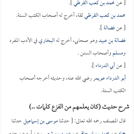
[ عن
محمد بن كعب القرظي
].
محمد بن كعب القرظي
ثقة، أخرج له أصحاب الكتب الستة.
[ عن
فضالة
].
فضالة بن عبيد
وهو صحابي، أخرج له
البخاري
في الأدب المفرد
و
مسلم
وأصحاب السنن .
[ عن
أبي الدرداء
].
أبو الدرداء عويمر
رضي الله عنه، وحديثه أخرجه أصحاب
الكتب الستة.
شرح حديث (كان يعلمهم من الفزع كلمات ..)
قال المصنف رحمه الله تعالى: [ حدثنا
موسى بن إسماعيل
حدثنا
حماد
عن
محمد بن إسحاق
عن
عمرو بن شعيب
عن أبيه عن جده