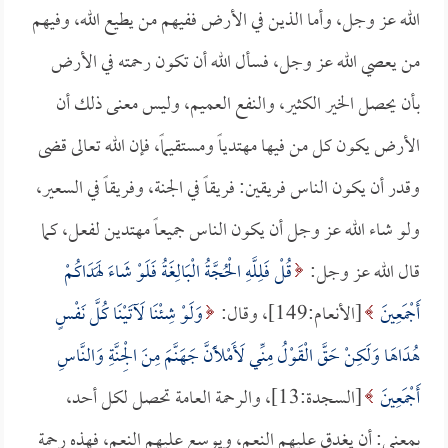
الله عز وجل، وأما الذين في الأرض ففيهم من يطيع الله، وفيهم
من يعصي الله عز وجل، فسأل الله أن تكون رحمته في الأرض
بأن يحصل الخير الكثير، والنفع العميم، وليس معنى ذلك أن
الأرض يكون كل من فيها مهتدياً ومستقيماً، فإن الله تعالى قضى
وقدر أن يكون الناس فريقين: فريقاً في الجنة، وفريقاً في السعير،
ولو شاء الله عز وجل أن يكون الناس جميعاً مهتدين لفعل، كما
قال الله عز وجل:
قُلْ فَلِلَّهِ الْحُجَّةُ الْبَالِغَةُ فَلَوْ شَاءَ لَهَدَاكُمْ
أَجْمَعِينَ
[الأنعام:149]، وقال:
وَلَوْ شِئْنَا لَآتَيْنَا كُلَّ نَفْسٍ
هُدَاهَا وَلَكِنْ حَقَّ الْقَوْلُ مِنِّي لَأَمْلأَنَّ جَهَنَّمَ مِنَ الْجِنَّةِ وَالنَّاسِ
أَجْمَعِينَ
[السجدة:13]، والرحمة العامة تحصل لكل أحد،
بمعنى: أن يغدق عليهم النعم، ويوسع عليهم النعم، فهذه رحمة