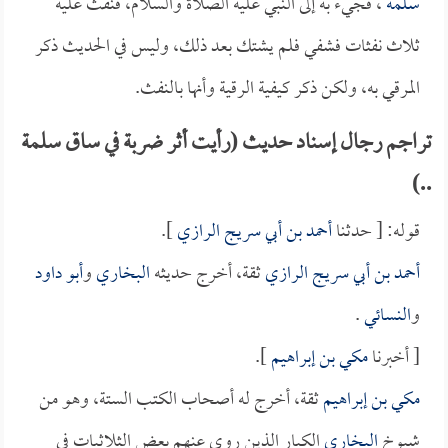
سلمة
، فجيء به إلى النبي عليه الصلاة والسلام، فنفث عليه
ثلاث نفثات فشفي فلم يشتك بعد ذلك، وليس في الحديث ذكر
المرقي به، ولكن ذكر كيفية الرقية وأنها بالنفث.
تراجم رجال إسناد حديث (رأيت أثر ضربة في ساق سلمة
..)
قوله: [ حدثنا
أحمد بن أبي سريج الرازي
].
أحمد بن أبي سريج الرازي
ثقة، أخرج حديثه
البخاري
و
أبو داود
و
النسائي
.
[ أخبرنا
مكي بن إبراهيم
].
مكي بن إبراهيم
ثقة، أخرج له أصحاب الكتب الستة، وهو من
شيوخ
البخاري
الكبار الذين روى عنهم بعض الثلاثيات في