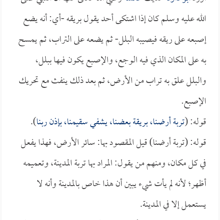
الله عليه وسلم كان إذا اشتكى أحد يقول بريقه -أي: أنه يضع
إصبعه على ريقه فيصيبه البلل- ثم يضعه على التراب، ثم يمسح
به على المكان الذي فيه الوجع، والإصبع يكون فيها ببلل،
والبلل علق به تراب من الأرض، ثم بعد ذلك ينفث مع تحريك
الإصبع.
قوله: (
تربة أرضنا، بريقة بعضنا، يشفي سقيمنا، بإذن ربنا
).
قوله: (تربة أرضنا) قيل المقصود بها: سائر الأرض، فهذا يفعل
في كل مكان، ومنهم من يقول: المراد بها تربة المدينة، وتعميمه
أظهر؛ لأنه لم يأت شيء يبين أن هذا خاص بالمدينة وأنه لا
يستعمل إلا في المدينة.