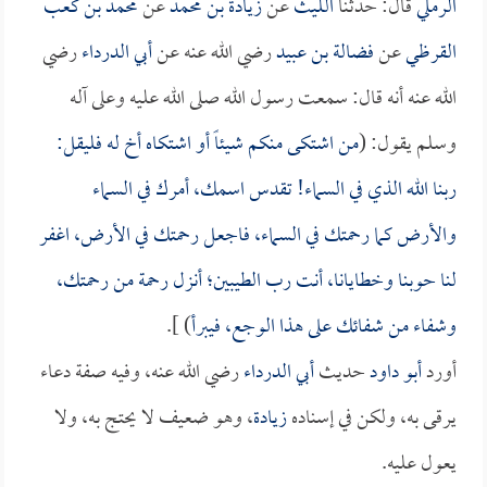
الرملي
قال: حدثنا
الليث
عن
زيادة بن محمد
عن
محمد بن كعب
القرظي
عن
فضالة بن عبيد
رضي الله عنه عن
أبي الدرداء
رضي
الله عنه أنه قال: سمعت رسول الله صلى الله عليه وعلى آله
وسلم يقول: (
من اشتكى منكم شيئاً أو اشتكاه أخ له فليقل:
ربنا الله الذي في السماء! تقدس اسمك، أمرك في السماء
والأرض كما رحمتك في السماء، فاجعل رحمتك في الأرض، اغفر
لنا حوبنا وخطايانا، أنت رب الطيبين؛ أنزل رحمة من رحمتك،
وشفاء من شفائك على هذا الوجع، فيبرأ
) ].
أورد
أبو داود
حديث
أبي الدرداء
رضي الله عنه، وفيه صفة دعاء
يرقى به، ولكن في إسناده
زيادة
، وهو ضعيف لا يحتج به، ولا
يعول عليه.