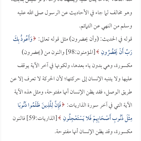
وهو مخالف لما جاء في الأحاديث عن الرسول صلى الله عليه
وسلم من النهي عن التمائم.
قوله في الحديث: (وأن يحضرون) مثل قوله تعالى:
وَأَعُوذُ بِكَ
رَبِّ أَنْ يَحْضُرُونِ
[المؤمنون:98] والنون من (يحضرون)
مكسورة، وهي بدون ياء بعدها، ولكونها في آخر الآية يوقف
عليها ولا يتنبه الإنسان إلى حركتها؛ لأن الحركة لا تعرف إلا عن
طريق الوصل، فقد يظن الإنسان أنها مفتوحة، ومثل هذه الآية
الآية التي في آخر سورة الذاريات:
فَإِنَّ لِلَّذِينَ ظَلَمُوا ذَنُوبًا
مِثْلَ ذَنُوبِ أَصْحَابِهِمْ فَلا يَسْتَعْجِلُونِ
[الذاريات:59] فالنون
مكسورة، وقد يظن الإنسان أنها مفتوحة.