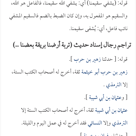
قوله: (يشفي سقيمنا) أي: يشفي الله سقيمنا، فالفاعل هو الله،
والسقيم هو المفعول به، وإن كان الضبط بالضم فالسقيم المشفي
نائب فاعل، أي: يُشفى سقيمنا.
تراجم رجال إسناد حديث (تربة أرضنا بريقة بعضنا ..)
قوله: [ حدثنا
زهير بن حرب
].
زهير بن حرب أبو خيثمة
ثقة، أخرج له أصحاب الكتب الستة،
إلا
الترمذي
.
[ و
عثمان بن أبي شيبة
].
عثمان بن أبي شيبة
ثقة، أخرج له أصحاب الكتب الستة إلا
الترمذي
وإلا
النسائي
فقد أخرج له في عمل اليوم والليلة.