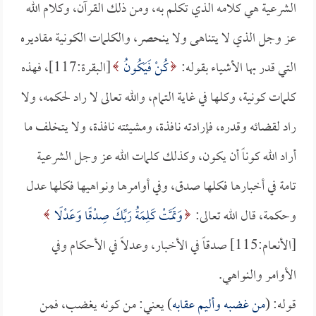
الشرعية هي كلامه الذي تكلم به، ومن ذلك القرآن، وكلام الله
عز وجل الذي لا يتناهى ولا ينحصر، والكلمات الكونية مقاديره
التي قدر بها الأشياء بقوله:
كُنْ فَيَكُونُ
[البقرة:117]، فهذه
كلمات كونية، وكلها في غاية التمام، والله تعالى لا راد لحكمه، ولا
راد لقضائه وقدره، فإرادته نافذة، ومشيئته نافذة، ولا يتخلف ما
أراد الله كوناً أن يكون، وكذلك كلمات الله عز وجل الشرعية
تامة في أخبارها فكلها صدق، وفي أوامرها ونواهيها فكلها عدل
وحكمة، قال الله تعالى:
وَتَمَّتْ كَلِمَةُ رَبِّكَ صِدْقًا وَعَدْلًا
[الأنعام:115] صدقاً في الأخبار، وعدلاً في الأحكام وفي
الأوامر والنواهي.
قوله: (
من غضبه وأليم عقابه
) يعني: من كونه يغضب، فمن