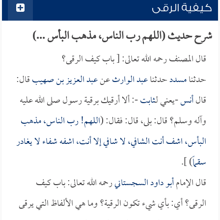
كيفية الرقى
شرح حديث (اللهم رب الناس، مذهب البأس ...)
قال المصنف رحمه الله تعالى: [ باب كيف الرقى؟
حدثنا
مسدد
حدثنا
عبد الوارث
عن
عبد العزيز بن صهيب
قال:
قال
أنس
-يعني لـ
ثابت
-: ألا أرقيك برقية رسول صلى الله عليه
وآله وسلم؟ قال: بلى، قال: فقال: (
اللهم! رب الناس، مذهب
البأس، اشف أنت الشافي، لا شافي إلا أنت، اشفه شفاء لا يغادر
سقماً
) ].
قال الإمام
أبو داود السجستاني
رحمه الله تعالى: باب كيف
الرقى؟ أي: بأي شيء تكون الرقية؟ وما هي الألفاظ التي يرقى