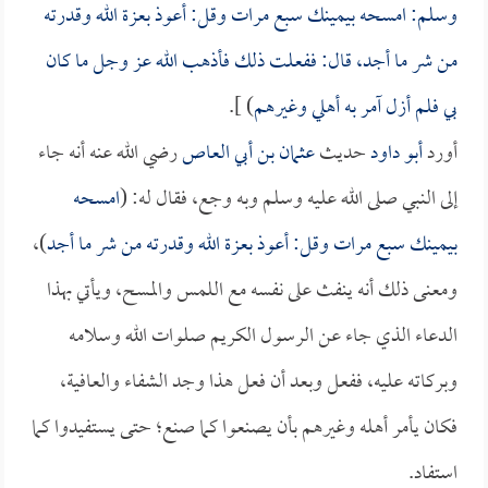
وسلم: امسحه بيمينك سبع مرات وقل: أعوذ بعزة الله وقدرته
من شر ما أجد، قال: ففعلت ذلك فأذهب الله عز وجل ما كان
بي فلم أزل آمر به أهلي وغيرهم
) ].
أورد
أبو داود
حديث
عثمان بن أبي العاص
رضي الله عنه أنه جاء
إلى النبي صلى الله عليه وسلم وبه وجع، فقال له: (
امسحه
بيمينك سبع مرات وقل: أعوذ بعزة الله وقدرته من شر ما أجد
)،
ومعنى ذلك أنه ينفث على نفسه مع اللمس والمسح، ويأتي بهذا
الدعاء الذي جاء عن الرسول الكريم صلوات الله وسلامه
وبركاته عليه، ففعل وبعد أن فعل هذا وجد الشفاء والعافية،
فكان يأمر أهله وغيرهم بأن يصنعوا كما صنع؛ حتى يستفيدوا كما
استفاد.