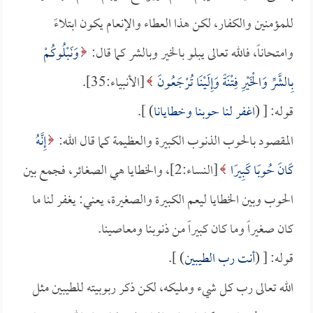
للمؤمنين والكفار، لكن هذا العطاء والإنعام يكون ابتلاءً
وامتحاناً، فالله تعالى يبلو بالخير وبالشر كما قال:
وَنَبْلُوكُمْ
بِالشَّرِّ وَالْخَيْرِ فِتْنَةً وَإِلَيْنَا تُرْجَعُونَ
[الأنبياء:35].
قوله: [ (
اغفر لنا حوبنا وخطايانا
) ].
المقصود بالحوب الذنوب الكبيرة والعظيمة كما قال الله:
إِنَّهُ
كَانَ حُوبًا كَبِيرًا
[النساء:2]، والخطايا هي الصغائر، فجمع بين
الحوب وبين الخطايا ليعم الكبيرة والصغيرة، يعني: يغفر لنا ما
كان صغيراً وما كان كبيراً من ذنوبنا ومعاصينا.
قوله: [ (
أنت رب الطيبين
) ].
الله تعالى رب كل شيء ومليكه، لكن ذكر ربوبيته للطيبين مثل