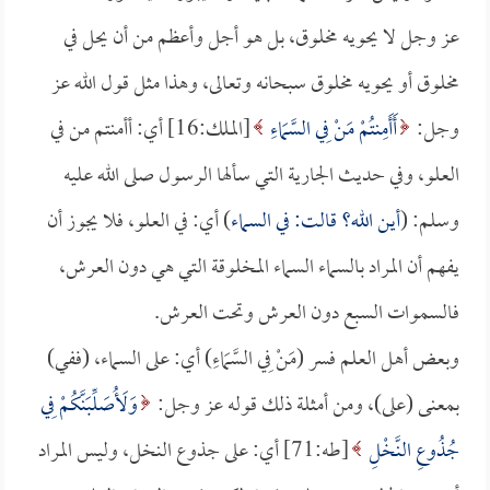
عز وجل لا يحويه مخلوق، بل هو أجل وأعظم من أن يحل في
مخلوق أو يحويه مخلوق سبحانه وتعالى، وهذا مثل قول الله عز
وجل:
أَأَمِنتُمْ مَنْ فِي السَّمَاءِ
[الملك:16] أي: أأمنتم من في
العلو، وفي حديث الجارية التي سألها الرسول صلى الله عليه
وسلم: (
أين الله؟ قالت: في السماء
) أي: في العلو، فلا يجوز أن
يفهم أن المراد بالسماء السماء المخلوقة التي هي دون العرش،
فالسموات السبع دون العرش وتحت العرش.
وبعض أهل العلم فسر (مَنْ فِي السَّمَاءِ) أي: على السماء، (ففي)
بمعنى (على)، ومن أمثلة ذلك قوله عز وجل:
وَلَأُصَلِّبَنَّكُمْ فِي
جُذُوعِ النَّخْلِ
[طه:71] أي: على جذوع النخل، وليس المراد