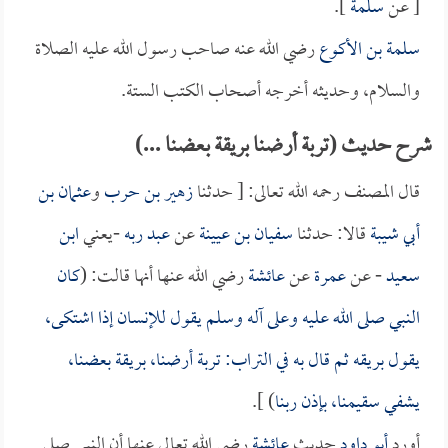
[ عن
سلمة
].
سلمة بن الأكوع
رضي الله عنه صاحب رسول الله عليه الصلاة
والسلام، وحديثه أخرجه أصحاب الكتب الستة.
شرح حديث (تربة أرضنا بريقة بعضنا ...)
قال المصنف رحمه الله تعالى: [ حدثنا
زهير بن حرب
و
عثمان بن
أبي شيبة
قالا: حدثنا
سفيان بن عيينة
عن
عبد ربه
-يعني
ابن
سعيد
- عن
عمرة
عن
عائشة
رضي الله عنها أنها قالت: (
كان
النبي صلى الله عليه وعلى آله وسلم يقول للإنسان إذا اشتكى،
يقول بريقه ثم قال به في التراب: تربة أرضنا، بريقة بعضنا،
يشفي سقيمنا، بإذن ربنا
) ].
أورد
أبو داود
حديث
عائشة
رضي الله تعالى عنها أن النبي صلى