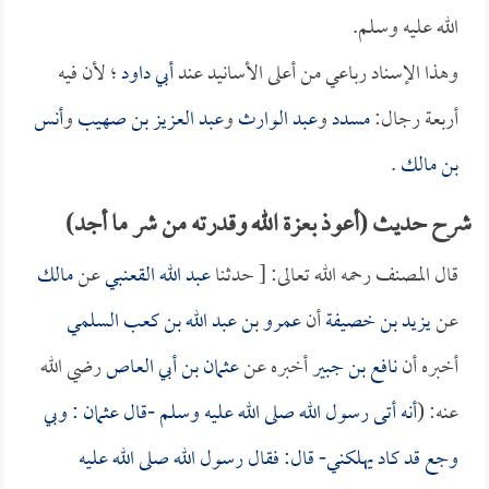
الله عليه وسلم.
وهذا الإسناد رباعي من أعلى الأسانيد عند
أبي داود
؛ لأن فيه
أربعة رجال:
مسدد
و
عبد الوارث
و
عبد العزيز بن صهيب
و
أنس
بن مالك
.
شرح حديث (أعوذ بعزة الله وقدرته من شر ما أجد)
قال المصنف رحمه الله تعالى: [ حدثنا
عبد الله القعنبي
عن
مالك
عن
يزيد بن خصيفة
أن
عمرو بن عبد الله بن كعب السلمي
أخبره أن
نافع بن جبير
أخبره عن
عثمان بن أبي العاص
رضي الله
عنه: (
أنه أتى رسول الله صلى الله عليه وسلم -قال
عثمان
: وبي
وجع قد كاد يهلكني- قال: فقال رسول الله صلى الله عليه