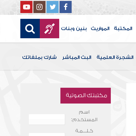
المكتبة
المواريث
بنين وبنات
الشجرة العلمية
البث المباشر
شارك بملفاتك
مكتبتك الصوتية
اسم
المستخدم:
كـلـــمـة