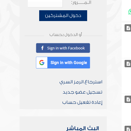
الـمـــــرور:
دخول المشتركين
أو الدخول بحساب
استرجاع الرمز السري
تسجيل عضو جديد
إعادة تفعيل حساب
البث المباشر