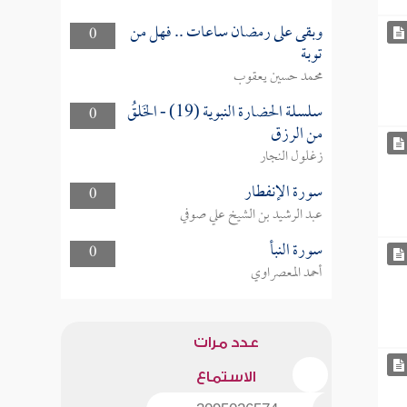
وبقى على رمضان ساعات .. فهل من
0
توبة
محمد حسين يعقوب
سلسلة الحضارة النبوية (19) - الخَلقُ
0
من الرزق
زغلول النجار
سورة الإنفطار
0
عبد الرشيد بن الشيخ علي صوفي
سورة النبأ
0
أحمد المعصراوي
عدد مرات
الاستماع