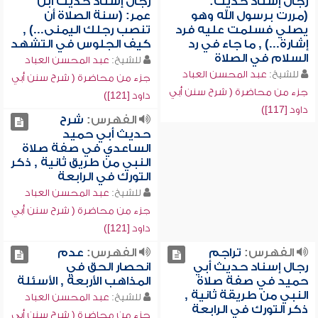
رجال إسناد حديث:
رجال إسناد حديث ابن
(مررت برسول الله وهو
عمر: (سنة الصلاة أن
يصلي فسلمت عليه فرد
تنصب رجلك اليمنى...) ,
إشارة...) , ما جاء في رد
كيف الجلوس في التشهد
السلام في الصلاة
للشيخ:
عبد المحسن العباد
للشيخ:
عبد المحسن العباد
جزء من محاضرة ( شرح سنن أبي
جزء من محاضرة ( شرح سنن أبي
داود [121])
داود [117])
الفهرس:
شرح
حديث أبي حميد
الساعدي في صفة صلاة
النبي من طريق ثانية , ذكر
التورك في الرابعة
للشيخ:
عبد المحسن العباد
جزء من محاضرة ( شرح سنن أبي
داود [121])
الفهرس:
تراجم
الفهرس:
عدم
رجال إسناد حديث أبي
انحصار الحق في
حميد في صفة صلاة
المذاهب الأربعة , الأسئلة
النبي من طريقة ثانية ,
للشيخ:
عبد المحسن العباد
ذكر التورك في الرابعة
جزء من محاضرة ( شرح سنن أبي