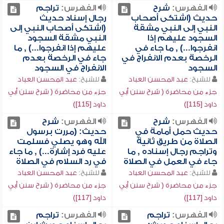
الفهرس:
شرح
الفهرس:
تراجم
حديث (اشتكى أصحاب
رجال إسناد حديث
النبي إلى النبي مشقة
(اشتكى أصحاب النبي إلى
السجود عليهم إذا
النبي مشقة السجود
انفرجوا...) , ما جاء في
عليهم إذا انفرجوا...) , ما
الرخصة بعدم الانفراج في
جاء في الرخصة بعدم
السجود
الانفراج في السجود
للشيخ:
عبد المحسن العباد
للشيخ:
عبد المحسن العباد
جزء من محاضرة ( شرح سنن أبي
جزء من محاضرة ( شرح سنن أبي
داود [115])
داود [115])
الفهرس:
شرح
الفهرس:
شرح
حديث حمل أمامة في
حديث: (مررت برسول
الصلاة من طريق ثانية
الله وهو يصلي فسلمت
وتراجم رجال إسناده , ما
عليه فرد إشارة...) , ما جاء
جاء في العمل في الصلاة
في رد السلام في الصلاة
للشيخ:
عبد المحسن العباد
للشيخ:
عبد المحسن العباد
جزء من محاضرة ( شرح سنن أبي
جزء من محاضرة ( شرح سنن أبي
داود [117])
داود [117])
الفهرس:
تراجم
الفهرس:
تراجم