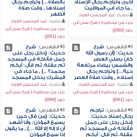
أخرى وتراجم رجال الإسناد
بالصلاة...) وتراجم رجال
, ما جاء في المواقيت
إسنادها , وقت صلاة
الظهر
للشيخ:
عبد المحسن العباد
للشيخ:
عبد المحسن العباد
جزء من محاضرة ( شرح سنن أبي
جزء من محاضرة ( شرح سنن أبي
داود [060])
داود [061])
الفهرس:
شرح
الفهرس:
شرح
حديث: (أن رسول الله
حديث: (دخل رجل على
كان يصلي العصر
جمل فأناخه في المسجد
والشمس بيضاء مرتفعة
ثم عقله، ثم قال: أيكم
حية...) وتراجم رجال
محمد؟ ..) , ما جاء في
إسناده , وقت صلاة العصر
المشرك يدخل المسجد
للشيخ:
عبد المحسن العباد
للشيخ:
عبد المحسن العباد
جزء من محاضرة ( شرح سنن أبي
جزء من محاضرة ( شرح سنن أبي
داود [061])
داود [068])
الفهرس:
تراجم
الفهرس:
شرح
رجال إسناد حديث:
حديث: (من قال حين
(دخل رجل على جمل
يسمع المؤذن: وأنا أشهد
فأناخه في المسجد ثم
أن لا إله إلا الله ...) , ما يقول
عقله، ثم قال: أيكم
إذا سمع المؤذن