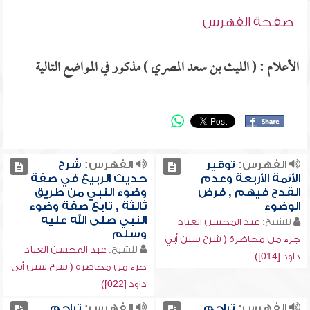
صفحة الفهرس
الأعلام : ( الليث بن سعد المصري ) مذكور في المواضع التالية
الفهرس:
توقير
الفهرس:
شرح
الأئمة الأربعة وعدم
حديث الربيع في صفة
القدح فيهم , فرض
وضوء النبي من طريق
الوضوء
ثالثة , تابع صفة وضوء
النبي صلى الله عليه
للشيخ:
عبد المحسن العباد
وسلم
جزء من محاضرة ( شرح سنن أبي
للشيخ:
عبد المحسن العباد
داود [014])
جزء من محاضرة ( شرح سنن أبي
داود [022])
الفهرس:
تراجم
الفهرس:
تراجم