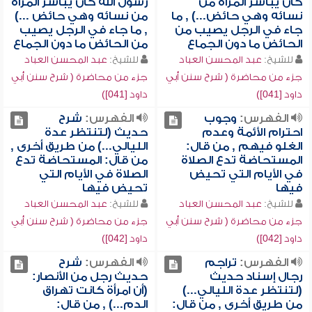
كان يباشر المرأة من
رسول الله كان يباشر المرأة
نسائه وهي حائض...) , ما
من نسائه وهي حائض ...)
جاء في الرجل يصيب من
, ما جاء في الرجل يصيب
الحائض ما دون الجماع
من الحائض ما دون الجماع
للشيخ:
عبد المحسن العباد
للشيخ:
عبد المحسن العباد
جزء من محاضرة ( شرح سنن أبي
جزء من محاضرة ( شرح سنن أبي
داود [041])
داود [041])
الفهرس:
وجوب
الفهرس:
شرح
احترام الأئمة وعدم
حديث (لتنتظر عدة
الغلو فيهم , من قال:
الليالي...) من طريق أخرى ,
المستحاضة تدع الصلاة
من قال: المستحاضة تدع
في الأيام التي تحيض
الصلاة في الأيام التي
فيها
تحيض فيها
للشيخ:
عبد المحسن العباد
للشيخ:
عبد المحسن العباد
جزء من محاضرة ( شرح سنن أبي
جزء من محاضرة ( شرح سنن أبي
داود [042])
داود [042])
الفهرس:
تراجم
الفهرس:
شرح
رجال إسناد حديث
حديث رجل من الأنصار:
(لتنتظر عدة الليالي...)
(أن امرأة كانت تهراق
من طريق أخرى , من قال:
الدم...) , من قال: