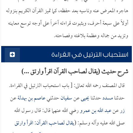
هاجره المعرض عنه وناسيه بعد حفظه، كما تميز القرآن الكريم بنزوله
أولاً على سبعة أحرف، وبثبوت قراءته آخراً على أوجه توسع معاينه
وتزيد من جماله وعظمة بلاغته وفصاحته.
استحباب الترتيل في القراءة
شرح حديث (يقال لصاحب القرآن اقرأ وارتق ...)
قال المصنف رحمه الله تعالى: [ باب استحباب الترتيل في القراءة.
حدثنا
مسدد
حدثنا
يحيى
عن
سفيان
حدثني
عاصم بن بهدلة
عن
زر
عن
عبد الله بن عمرو
رضي الله عنهما قال: قال رسول الله
صلى الله عليه وآله وسلم: (
يقال لصاحب القرآن: اقرأ وارتق