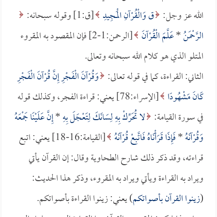
الله عز وجل:
ق وَالْقُرْآنِ الْمَجِيدِ
[ق:1] وقوله سبحانه:
الرَّحْمَنُ
*
عَلَّمَ الْقُرْآنَ
[الرحمن:1-2] فإن المقصود به المقروء
المتلو الذي هو كلام الله سبحانه وتعالى.
الثاني: القراءة، كما في قوله تعالى:
وَقُرْآنَ الْفَجْرِ إِنَّ قُرْآنَ الْفَجْرِ
كَانَ مَشْهُودًا
[الإسراء:78] يعني: قراءة الفجر، وكذلك قوله
في سورة القيامة:
لا تُحَرِّكْ بِهِ لِسَانَكَ لِتَعْجَلَ بِهِ
*
إِنَّ عَلَيْنَا جَمْعَهُ
وَقُرْآنَهُ
*
فَإِذَا قَرَأْنَاهُ فَاتَّبِعْ قُرْآنَهُ
[القيامة:16-18] يعني: اتبع
قراءته، وقد ذكر ذلك شارح الطحاوية وقال: إن القرآن يأتي
ويراد به القراءة ويأتي ويراد به المقروء، وذكر هذا الحديث:
(
زينوا القرآن بأصواتكم
) يعني: زينوا القراءة بأصواتكم.