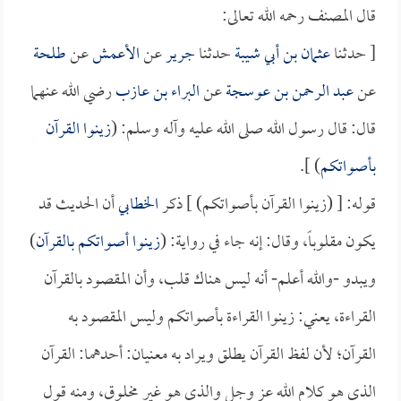
قال المصنف رحمه الله تعالى:
[ حدثنا
عثمان بن أبي شيبة
حدثنا
جرير
عن
الأعمش
عن
طلحة
عن
عبد الرحمن بن عوسجة
عن
البراء بن عازب
رضي الله عنهما
قال: قال رسول الله صلى الله عليه وآله وسلم: (
زينوا القرآن
بأصواتكم
) ].
قوله: [ (زينوا القرآن بأصواتكم) ] ذكر
الخطابي
أن الحديث قد
يكون مقلوباً، وقال: إنه جاء في رواية: (
زينوا أصواتكم بالقرآن
)
ويبدو -والله أعلم- أنه ليس هناك قلب، وأن المقصود بالقرآن
القراءة، يعني: زينوا القراءة بأصواتكم وليس المقصود به
القرآن؛ لأن لفظ القرآن يطلق ويراد به معنيان: أحدهما: القرآن
الذي هو كلام الله عز وجل والذي هو غير مخلوق، ومنه قول