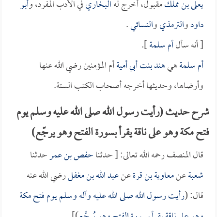
يعلى بن مملك
مقبول، أخرج له
البخاري
في الأدب المفرد، و
أبو
داود
و
الترمذي
و
النسائي
.
[ أنه سأل
أم سلمة
].
أم سلمة
هي
هند بنت أبي أمية
أم المؤمنين رضي الله عنها
وأرضاها، وحديثها أخرجه أصحاب الكتب الستة.
شرح حديث (رأيت رسول الله صلى الله عليه وسلم يوم
فتح مكة وهو على ناقة يقرأ بسورة الفتح وهو يرجّع)
قال المنصف رحمه الله تعالى: [ حدثنا
حفص بن عمر
حدثنا
شعبة
عن
معاوية بن قرة
عن
عبد الله بن مغفل
رضي الله عنه
قال: (
رأيت رسول الله صلى الله عليه وآله وسلم يوم فتح مكة
وهو على ناقة يقرأ بسورة الفتح وهو يُرجَّع
)].