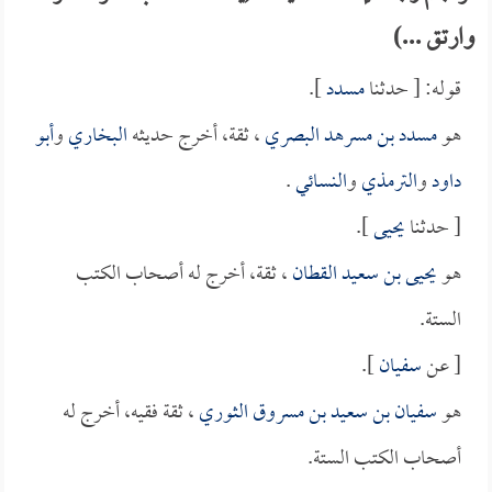
وارتق ...)
قوله: [ حدثنا
مسدد
].
هو
مسدد بن مسرهد البصري
، ثقة، أخرج حديثه
البخاري
و
أبو
داود
و
الترمذي
و
النسائي
.
[ حدثنا
يحيى
].
هو
يحيى بن سعيد القطان
، ثقة، أخرج له أصحاب الكتب
الستة.
[ عن
سفيان
].
هو
سفيان بن سعيد بن مسروق الثوري
، ثقة فقيه، أخرج له
أصحاب الكتب الستة.