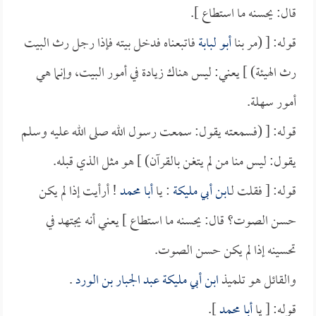
قال: يحسنه ما استطاع ].
قوله: [ (مر بنا
أبو لبابة
فاتبعناه فدخل بيته فإذا رجل رث البيت
رث الهيئة) ] يعني: ليس هناك زيادة في أمور البيت، وإنما هي
أمور سهلة.
قوله: [ (فسمعته يقول: سمعت رسول الله صلى الله عليه وسلم
يقول: ليس منا من لم يتغن بالقرآن) ] هو مثل الذي قبله.
قوله: [ فقلت لـ
ابن أبي مليكة
: يا
أبا محمد
! أرأيت إذا لم يكن
حسن الصوت؟ قال: يحسنه ما استطاع ] يعني أنه يجتهد في
تحسينه إذا لم يكن حسن الصوت.
والقائل هو تلميذ
ابن أبي مليكة
عبد الجبار بن الورد
.
قوله: [ يا
أبا محمد
].