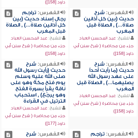
داود [158])
الفهرس:
شرح
الفهرس:
تراجم
حديث (بين كل أذانين
رجال إسناد حديث (بين
صلاة...) , الصلاة قبل
كل أذانين صلاة...) , الصلاة
المغرب
قبل المغرب
للشيخ:
عبد المحسن العباد
للشيخ:
عبد المحسن العباد
جزء من محاضرة ( شرح سنن أبي
جزء من محاضرة ( شرح سنن أبي
داود [158])
داود [158])
الفهرس:
شرح
الفهرس:
شرح
حديث (ما رأيت أحداً
حديث (رأيت رسول الله
على عهد رسول الله
صلى الله عليه وسلم
يصليهما...) , الصلاة قبل
يوم فتح مكة وهو على
المغرب
ناقة يقرأ بسورة الفتح
وهو يرجّع) , استحباب
للشيخ:
عبد المحسن العباد
الترتيل في القراءة
جزء من محاضرة ( شرح سنن أبي
للشيخ:
عبد المحسن العباد
داود [158])
جزء من محاضرة ( شرح سنن أبي
داود [177])
الفهرس:
تراجم
الفهرس:
شرح