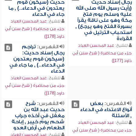
رجال إسناد حديث
حديث (سيكون قوم
(رأيت رسول الله صلى الله
يعتدون في الدعاء..) , ما
عليه وسلم يوم فتح
جاء في الدعاء
مكة وهو على ناقة يقرأ
للشيخ:
عبد المحسن العباد
بسورة الفتح وهو يرجع) ,
جزء من محاضرة ( شرح سنن أبي
استحباب الترتيل في
داود [178])
القراءة
للشيخ:
عبد المحسن العباد
الفهرس:
تراجم
رجال إسناد حديث:
جزء من محاضرة ( شرح سنن أبي
(سيكون قوم يعتدون
داود [177])
في الدعاء..) , ما جاء في
الدعاء
للشيخ:
عبد المحسن العباد
جزء من محاضرة ( شرح سنن أبي
داود [178])
الفهرس:
بعض
الفهرس:
شرح
أنواع الاعتداء في الدعاء
حديث عبد الله بن
, الأسئلة
مغفل في أخذه جراب
شحم يوم خيبر , إباحة
للشيخ:
عبد المحسن العباد
الطعام في أرض العدو
جزء من محاضرة ( شرح سنن أبي
للشيخ:
عبد المحسن العباد