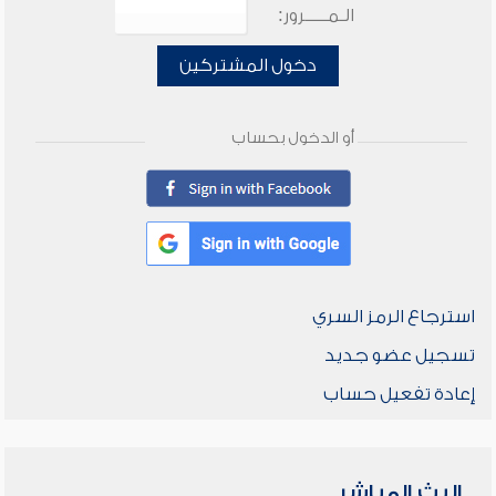
الـمـــــرور:
دخول المشتركين
أو الدخول بحساب
استرجاع الرمز السري
تسجيل عضو جديد
إعادة تفعيل حساب
البث المباشر