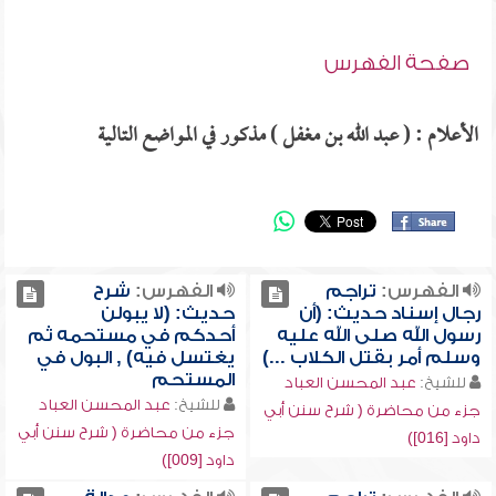
صفحة الفهرس
الأعلام : ( عبد الله بن مغفل ) مذكور في المواضع التالية
الفهرس:
تراجم
الفهرس:
شرح
رجال إسناد حديث: (أن
حديث: (لا يبولن
رسول الله صلى الله عليه
أحدكم في مستحمه ثم
وسلم أمر بقتل الكلاب ...)
يغتسل فيه) , البول في
المستحم
للشيخ:
عبد المحسن العباد
للشيخ:
عبد المحسن العباد
جزء من محاضرة ( شرح سنن أبي
جزء من محاضرة ( شرح سنن أبي
داود [016])
داود [009])