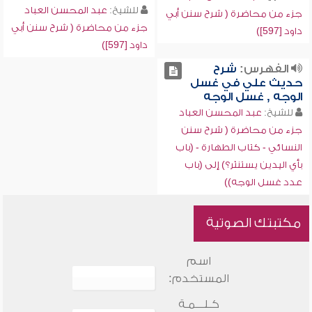
للشيخ:
عبد المحسن العباد
جزء من محاضرة ( شرح سنن أبي
جزء من محاضرة ( شرح سنن أبي
داود [597])
داود [597])
الفهرس:
شرح
حديث علي في غسل
الوجه , غسل الوجه
للشيخ:
عبد المحسن العباد
جزء من محاضرة ( شرح سنن
النسائي - كتاب الطهارة - (باب
بأي اليدين يستنثر؟) إلى (باب
عدد غسل الوجه))
مكتبتك الصوتية
اسم
المستخدم:
كـلـــمـة