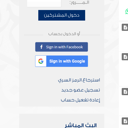
الـمـــــرور:
دخول المشتركين
أو الدخول بحساب
استرجاع الرمز السري
تسجيل عضو جديد
إعادة تفعيل حساب
البث المباشر