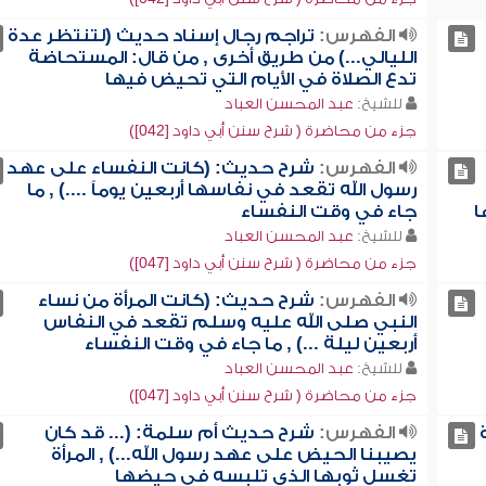
الفهرس:
تراجم رجال إسناد حديث (لتنتظر عدة
الليالي...) من طريق أخرى , من قال: المستحاضة
تدع الصلاة في الأيام التي تحيض فيها
للشيخ:
عبد المحسن العباد
جزء من محاضرة ( شرح سنن أبي داود [042])
الفهرس:
شرح حديث: (كانت النفساء على عهد
رسول الله تقعد في نفاسها أربعين يوماً ....) , ما
ا
جاء في وقت النفساء
للشيخ:
عبد المحسن العباد
جزء من محاضرة ( شرح سنن أبي داود [047])
الفهرس:
شرح حديث: (كانت المرأة من نساء
النبي صلى الله عليه وسلم تقعد في النفاس
أربعين ليلة ...) , ما جاء في وقت النفساء
للشيخ:
عبد المحسن العباد
جزء من محاضرة ( شرح سنن أبي داود [047])
الفهرس:
شرح حديث أم سلمة: (... قد كان
يصيبنا الحيض على عهد رسول الله...) , المرأة
تغسل ثوبها الذي تلبسه في حيضها