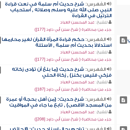
الفهرس:
شرح حديث أم سلمة في نعت قراءة
النبي صلى الله عليه وسلم وصلاته , استحباب
الترتيل في القراءة
للشيخ:
عبد المحسن العباد
جزء من محاضرة ( شرح سنن أبي داود [177])
ي
الفهرس:
حكم قراءة المرأة القرآن لغير محارمها
استدلالاً بحديث أم سلمة , الأسئلة
للشيخ:
عبد المحسن العباد
جزء من محاضرة ( شرح سنن أبي داود [177])
الفهرس:
شرح حديث (ما بلغ أن تؤدى زكاته
فزكي فليس بكنز) , زكاة الحلي
للشيخ:
عبد المحسن العباد
جزء من محاضرة ( شرح سنن أبي داود [187])
الفهرس:
شرح حديث: (من أهل بحجة أو عمرة
من المسجد الأقصى) , تابع ما جاء في المواقيت
للشيخ:
عبد المحسن العباد
جزء من محاضرة ( شرح سنن أبي داود [208])
الفهرس:
تراجم رجال إسناد حديث: (الحائض