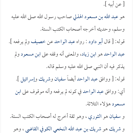
[ عن أبيه ].
هو
عبد الله بن مسعود الهذلي
صاحب رسول الله صلى الله عليه
وسلم، وحديثه أخرجه أصحاب الكتب الستة.
قوله: [ قال
أبو داود
: رواه
عبد الواحد
عن
خصيف
ولم يرفعه ].
عبد الواحد
هو
ابن زياد
، والمعنى أنه وقفه على
ابن مسعود
ولم
يذكر فيه أن النبي صلى الله عليه وسلم قاله.
قوله: [ ووافق
عبد الواحد
أيضاً
سفيان
و
شريك
و
إسرائيل
].
أي: ووافق
عبد الواحد
في كونه لم يرفعه وأنه موقوف على
ابن
مسعود
هؤلاء الثلاثة.
و
سفيان
هو
الثوري
، وهو ثقة أخرج له أصحاب الكتب الستة.
و
شريك
هو
شريك بن عبد الله النخعي الكوفي القاضي
، وهو