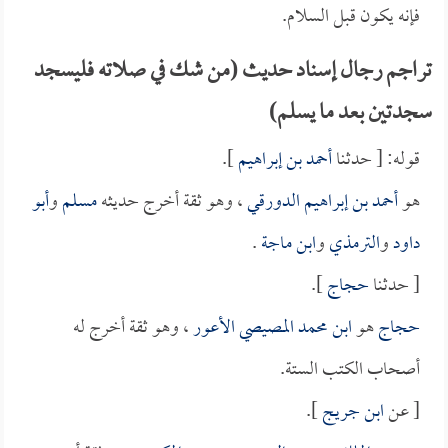
فإنه يكون قبل السلام.
تراجم رجال إسناد حديث (من شك في صلاته فليسجد
سجدتين بعد ما يسلم)
قوله: [ حدثنا
أحمد بن إبراهيم
].
هو
أحمد بن إبراهيم الدورقي
، وهو ثقة أخرج حديثه
مسلم
و
أبو
داود
و
الترمذي
و
ابن ماجة
.
[ حدثنا
حجاج
].
حجاج
هو
ابن محمد المصيصي الأعور
، وهو ثقة أخرج له
أصحاب الكتب الستة.
[ عن
ابن جريج
].