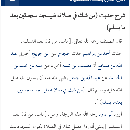
شرح حديث (من شك في صلاته فليسجد سجدتين بعد
ما يسلم)
قال المصنف رحمه الله تعالى: [ باب: من قال بعد التسليم.
حدثنا
أحمد بن إبراهيم
حدثنا
حجاج
عن
ابن جريج
أخبرني
عبد
الله بن مسافع
أن
مصعب بن شيبة
أخبره عن
عتبة بن محمد بن
الحارث
عن
عبد الله بن جعفر
رضي الله عنه أن رسول الله صلى
الله عليه وسلم قال: (
من شك في صلاته فليسجد سجدتين
بعدما يسلم
) ].
أورد
أبو داود
رحمه الله هذه الترجمة، وهي: [ باب: من قال بعد
التسليم ] يعني أنه إذا حصل شك في الصلاة يكون السجود بعد