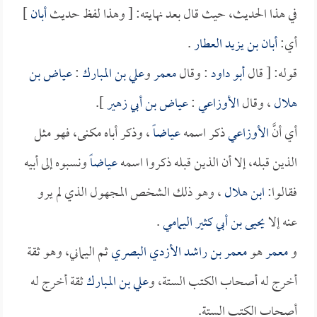
في هذا الحديث، حيث قال بعد نهايته: [ وهذا لفظ حديث
أبان
]
أي:
أبان بن يزيد العطار
.
قوله: [ قال
أبو داود
: وقال
معمر
و
علي بن المبارك
:
عياض بن
هلال
، وقال
الأوزاعي
:
عياض بن أبي زهير
].
أي أنَّ
الأوزاعي
ذكر اسمه
عياضاً
، وذكر أباه مكنى، فهو مثل
الذين قبله، إلا أن الذين قبله ذكروا اسمه
عياضاً
ونسبوه إلى أبيه
فقالوا:
ابن هلال
، وهو ذلك الشخص المجهول الذي لم يرو
عنه إلا
يحيى بن أبي كثير اليمامي
.
و
معمر
هو
معمر بن راشد الأزدي البصري
ثم اليماني، وهو ثقة
أخرج له أصحاب الكتب الستة، و
علي بن المبارك
ثقة أخرج له
أصحاب الكتب الستة.