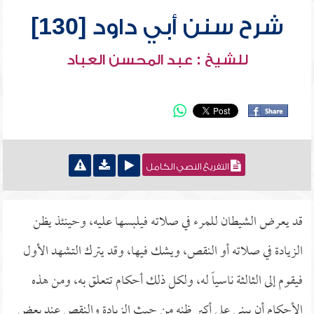
شرح سنن أبي داود [130]
للشيخ : عبد المحسن العباد
التفريغ النصي الكامل
قد يعرض الشيطان للمرء في صلاته فيلبسها عليه، وحينئذ يظن
الزيادة في صلاته أو النقص، ويشك فيها، وقد يترك التشهد الأول
فيقوم إلى الثالثة ناسياً له، ولكل ذلك أحكام تتعلق به، ومن هذه
الأحكام أن يبني على أكبر ظنه من حيث الزيادة والنقص عند بعض