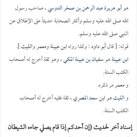
هو
أبو هريرة عبد الرحمن بن صخر الدوسي
، صاحب رسول
الله صلى الله عليه وسلم وأكثر الصحابة حديثاً على الإطلاق عن
النبي صلى الله عليه وسلم.
قوله: [ قال
أبو داود
: وكذا رواه
ابن عيينة
و
معمر
و
الليث
].
ابن عيينة
هو
سفيان بن عيينة المكي
، وهو ثقة أخرج له أصحاب
الكتب الستة.
و
معمر
مر ذكره.
و
الليث
هو
ابن سعد المصري
، ثقة فقيه أخرج له أصحاب
الكتب الستة.
إسناد آخر لحديث (إن أحدكم إذا قام يصلي جاءه الشيطان