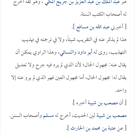
هو
عبد الملك بن عبد العزيز بن جريج المكي
، وهو ثقة أخرج
له أصحاب الكتب الستة.
[ أخبرني
عبد الله بن مسافع
].
هذا لم يذكر عنه في التقريب شيئاً، ولا في ترجمته في تهذيب
التهذيب، روى له
أبو داود
و
النسائي
، وهذا الراوي يمكن أن
يقال عنه: مجهول الحال؛ لأن الذي لم يرد فيه جرح ولا تعديل
يقال له: مجهول الحال، أما مجهول العين فهو الذي لم يرو عنه إلا
واحد.
[ أن
مصعب بن شيبة
أخبره ].
مصعب بن شيبة
لين الحديث، أخرج له
مسلم
وأصحاب السنن.
[ عن
عتبة بن محمد بن الحارث
].