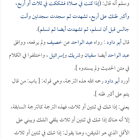
وسلم أنه قال: (
إذا كنت في صلاة فشككت في ثلاث أو أربع،
وأكبر ظنك على أربع، تشهدت ثم سجدت سجدتين وأنت
جالس قبل أن تسلم، ثم تشهدت أيضا ثم تسلم
).
قال
أبو داود
: رواه
عبد الواحد
عن
خصيف
ولم يرفعه، ووافق
عبد الواحد
أيضا
سفيان
و
شريك
و
إسرائيل
، واختلفوا في الكلام
في متن الحديث ولم يسندوه ].
أورد
أبو داود
رحمه الله هذه الترجمة، وهي قوله: [ باب: من قال
يتم على أكبر ظنه ].
يعني: إذا شك في ثنتين أو ثلاث، فهذه الترجمة كالترجمة السابقة،
إلا أنه هناك إذا شك في ثنتين أو ثلاث يلقي الشك ويبني على
الأقل الذي هو المتيقن، وهنا يقول: إذا شك في ثنتين أو ثلاث