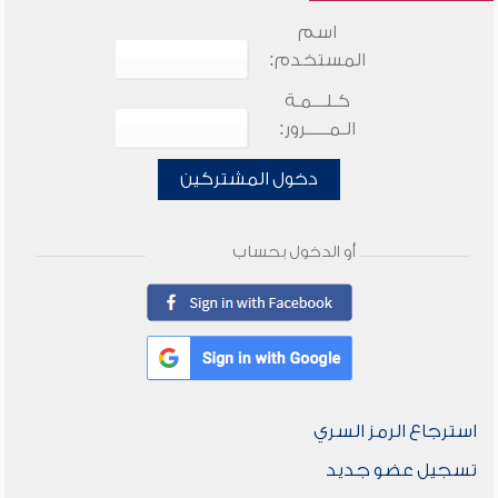
اسم
المستخدم:
كـلـــمـة
الـمـــــرور:
دخول المشتركين
أو الدخول بحساب
استرجاع الرمز السري
تسجيل عضو جديد