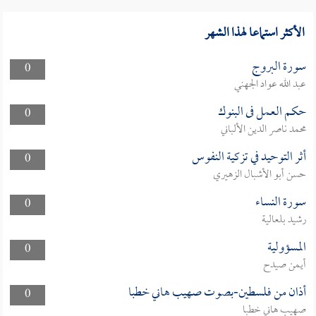
الأكثر استماعا لهذا الشهر
سورة البروج
0
عبد الله عواد الجهني
حكم العمل فى البنوك
0
محمد ناصر الدين الألباني
أثر التوحيد في تزكية النفوس
0
حسن أبو الأشبال الزهيري
سورة النساء
0
رشيد بلعالية
المسؤولية
0
أيمن صيدح
أذان من فلسطين-بصوت صهيب هاني خطبا
0
صهيب هاني خطبا