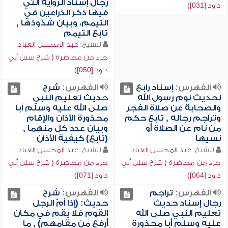
رجال إسناد الرواية التي
داود [031])
فيها ذكر الذراعين في
التيمم، وبيان شذوذها ,
تابع التيمم
للشيخ:
عبد المحسن العباد
جزء من محاضرة ( شرح سنن أبي
داود [050])
الفهرس:
إسناد رابع
الفهرس:
شرح
لحديث نوم رسول الله
حديث تعليم النبي
والصحابة عن صلاة الفجر
صلى الله عليه وسلم أبا
وتراجم رجاله , تابع حكم
محذورة الأذان والإقام
من نام عن الصلاة أو
وبيان عدد كل منهما ,
نسيها
(تابع) كيفية الأذان
للشيخ:
عبد المحسن العباد
للشيخ:
عبد المحسن العباد
جزء من محاضرة ( شرح سنن أبي
جزء من محاضرة ( شرح سنن أبي
داود [064])
داود [071])
الفهرس:
تراجم
الفهرس:
شرح
رجال إسناد حديث
حديث: (إذا أمَّ الرجل
تعليم النبي صلى الله
القوم فلا يقم في مكان
عليه وسلم أبا محذورة
أرفع من مقامهم) , ما