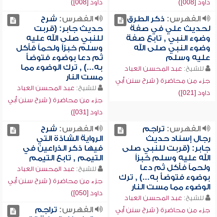
داود [008])
داود [008])
الفهرس:
ذكر الطرق
الفهرس:
شرح
لحديث علي في صفة
حديث جابر: (قربت
وضوء النبي , تابع صفة
للنبي صلى الله عليه
وضوء النبي صلى الله
وسلم خبزاً ولحماً فأكل
عليه وسلم
ثم دعا بوضوء فتوضأ
به...) , ترك الوضوء مما
للشيخ:
عبد المحسن العباد
مست النار
جزء من محاضرة ( شرح سنن أبي
للشيخ:
عبد المحسن العباد
داود [021])
جزء من محاضرة ( شرح سنن أبي
داود [031])
الفهرس:
تراجم
الفهرس:
شرح
رجال إسناد حديث
الرواية الشاذة التي
جابر: (قربت للنبي صلى
فيها ذكر الذراعين في
الله عليه وسلم خبزاً
التيمم , تابع التيمم
ولحماً فأكل ثم دعا
للشيخ:
عبد المحسن العباد
بوضوء فتوضأ به...) , ترك
جزء من محاضرة ( شرح سنن أبي
الوضوء مما مست النار
داود [050])
للشيخ:
عبد المحسن العباد
الفهرس:
تراجم
جزء من محاضرة ( شرح سنن أبي