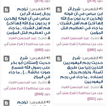
داود [478])
داود [478])
الفهرس:
شرح أثر
الفهرس:
تراجم
ابن عباس في أن قوله
رجال إسناد أثر ابن
(والذين لا يدعون مع الله
عباس في أن قوله (والذين
إلهاً آخر) هم أهل الشرك ,
لا يدعون مع الله إلهاً آخر)
ما جاء في تعظيم قتل
هم أهل الشرك , ما جاء
المؤمن
في تعظيم قتل المؤمن
للشيخ:
عبد المحسن العباد
للشيخ:
عبد المحسن العباد
جزء من محاضرة ( شرح سنن أبي
جزء من محاضرة ( شرح سنن أبي
داود [480])
داود [480])
الفهرس:
شرح
الفهرس:
شرح
حديث رجم اليهوديين
حديث (استأذن أبو بكر
اللذين زنيا من طريق
على رسول الله فسمع
ثامنة، وتراجم رجال
صوت عائشة...) , ما جاء
إسناده , ما جاء في رجم
في المزاح
اليهوديين
للشيخ:
عبد المحسن العباد
للشيخ:
عبد المحسن العباد
جزء من محاضرة ( شرح سنن أبي
جزء من محاضرة ( شرح سنن أبي
داود [568])
داود [501])
الفهرس:
تراجم