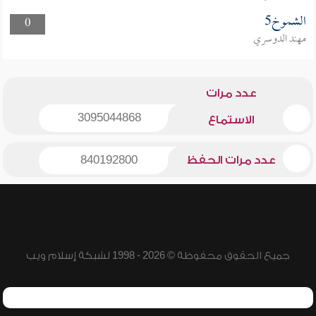
الشموخ5
0
مهند الدوسري
عدد مرات
3095044868
الاستماع
عدد مرات الحفظ
840192800
جميع الحقوق محفوظة © 2026 - 1998 لشبكة إسلام ويب