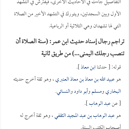
التفاصيل جاءت في الأحاديث الأخرى، فيفترش في التشهد
الأول وبين السجدتين، ويتورك في التشهد الأخير من الصلاة
التي لها تشهدان وهي الثلاثية أو الرباعية.
تراجم رجال إسناد حديث ابن عمر: (سنة الصلاة أن
تنصب رجلك اليمنى...) من طريق ثانية
قوله: [ حدثنا
ابن معاذ
].
هو
عبيد الله بن معاذ بن معاذ العنبري
، وهو ثقة أخرج حديثه
البخاري
و
مسلم
و
أبو داود
و
النسائي
.
[ عن
عبد الوهاب
].
هو
عبد الوهاب بن عبد المجيد الثقفي
، وهو ثقة أخرج له
أصحاب الكتب الستة.