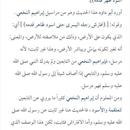
اسود ظهر قدمه
)].
أورد
أبو داود
هذا الحديث وهو من مراسيل
إبراهيم النخعي
.
وقوله: [ (
افترش رجله اليسرى حتى اسود ظاهر قدمه
) ] أي:
الذي يكون على الأرض، وذلك من ملاصقته للأرض، والمعنى:
أنه تغير لكونه يماسّ ويباشر الأرض، وهذا غير ثابت؛ لأنه
مرسل، فـ
إبراهيم النخعي
من التابعين ولم يدرك النبي صلى الله
عليه وسلم، والتابعي إذا أضاف شيئاً إلى رسول الله صلى الله
عليه وسلم فهو مرسل.
ومن المعلوم أن
إبراهيم النخعي
كثيراً ما يروي عن التابعين
كـ
علقمة
و
الأسود
، فالحديث هنا غير ثابت عن رسول الله صلى
الله عليه وسلم، وأما الافتراش فثابت، لكن هذا الوصف الذي