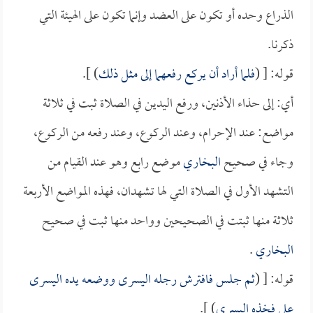
الذراع وحده أو تكون على العضد وإنما تكون على الهيئة التي
ذكرنا.
قوله: [ (
فلما أراد أن يركع رفعهما إلى مثل ذلك
) ].
أي: إلى حذاء الأذنين، ورفع اليدين في الصلاة ثبت في ثلاثة
مواضع: عند الإحرام، وعند الركوع، وعند رفعه من الركوع،
وجاء في صحيح
البخاري
موضع رابع وهو عند القيام من
التشهد الأول في الصلاة التي لها تشهدان، فهذه المواضع الأربعة
ثلاثة منها ثبتت في الصحيحين وواحد منها ثبت في صحيح
البخاري
.
قوله: [ (
ثم جلس فافترش رجله اليسرى ووضعه يده اليسرى
على فخذه اليسرى
) ].