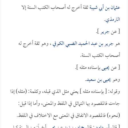
عثمان بن أبي شيبة
ثقة أخرج له أصحاب الكتب الستة إلا
الترمذي
.
[ عن
جرير
].
هو
جرير بن عبد الحميد الضبي الكوفي
، وهو ثقة أخرج له
أصحاب الكتب الستة.
[ عن
يحيى
بإسناده مثله ].
وهو
يحيى بن سعيد
.
وقوله: [ بإسناده مثله ] يعني مثل الذي قبله، وكلمة: (مثله) إذا
جاءت فالمقصود بها التماثل في اللفظ والمعنى، وأما إذا قيل:
(نحوه) فالمقصود الاتفاق في المعنى مع الاختلاف في اللفظ.
[ قال
أبو داود
: قال
حماد بن زيد
عن
يحيى
أيضاً: من السنة كما