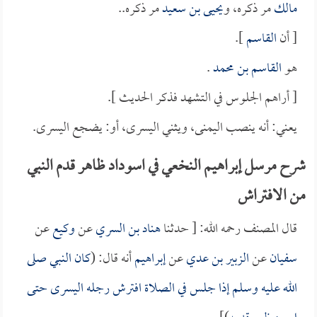
مالك
مر ذكره، و
يحيى بن سعيد
مر ذكره..
[ أن
القاسم
].
هو
القاسم بن محمد
.
[ أراهم الجلوس في التشهد فذكر الحديث ].
يعني: أنه ينصب اليمنى، ويثني اليسرى، أو: يضجع اليسرى.
شرح مرسل إبراهيم النخعي في اسوداد ظاهر قدم النبي
من الافتراش
قال المصنف رحمه الله: [ حدثنا
هناد بن السري
عن
وكيع
عن
سفيان
عن
الزبير بن عدي
عن
إبراهيم
أنه قال: (
كان النبي صلى
الله عليه وسلم إذا جلس في الصلاة افترش رجله اليسرى حتى