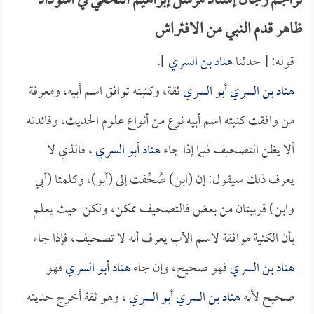
تراجم رجال إسناد مرسل إبراهيم النخعي في اسوداد
ظاهر قدم النبي من الافتراش
قوله: [ حدثنا
هناد بن السري
].
هناد بن السري أبو السري
ثقة، وكنيته توافق اسم أبيه، ومعرفة
من وافقت كنيته اسم أبيه نوع من أنواع علوم الحديث، وفائدته
ألا يظن التصحيف فيما إذا جاء
هناد أبو السري
، فالذي لا
يعرف ذلك سيقول: إن (ابن) صُحِّفت إلى (أبو)، وكلمتا (أبي
وابن) قريبتان من بعض فالتصحيف ممكن، ولكن حيث يعلم
بأن الكنية موافقة لاسم الأب يعرف أنه لا تصحيف، فإذا جاء
هناد بن السري
فهو صحيح، وإن جاء
هناد أبو السري
فهو
صحيح لأنه
هناد بن السري أبو السري
، وهو ثقة أخرج حديثه