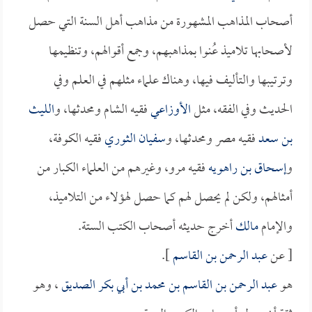
أصحاب المذاهب المشهورة من مذاهب أهل السنة التي حصل
لأصحابها تلاميذ عُنوا بمذاهبهم، وجمع أقوالهم، وتنظيمها
وترتيبها والتأليف فيها، وهناك علماء مثلهم في العلم وفي
الحديث وفي الفقه، مثل
الأوزاعي
فقيه الشام ومحدثها، و
الليث
بن سعد
فقيه مصر ومحدثها، و
سفيان الثوري
فقيه الكوفة،
و
إسحاق بن راهويه
فقيه مرو، وغيرهم من العلماء الكبار من
أمثالهم، ولكن لم يحصل لهم كما حصل لهؤلاء من التلاميذ،
والإمام
مالك
أخرج حديثه أصحاب الكتب الستة.
[ عن
عبد الرحمن بن القاسم
].
هو
عبد الرحمن بن القاسم بن محمد بن أبي بكر الصديق
، وهو