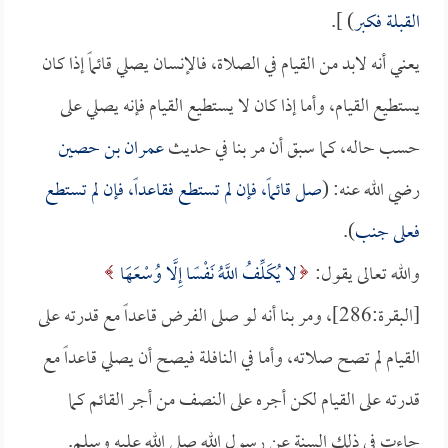
القبلة فكبر
) ].
يعني أنه لابد من القيام في الصلاة، فالإنسان يصلي قائماً إذا كان
يستطيع القيام، وأما إذا كان لا يستطيع القيام فإنه يصلي على
حسب حاله، كما سبق أن مر بنا في حديث
عمران بن حصين
رضي الله عنه: (
صل قائماً، فإن لم تستطع فقاعداً، فإن لم تستطع
فعلى جنب
).
والله تعالى يقول:
لا يُكَلِّفُ اللَّهُ نَفْسًا إِلَّا وُسْعَهَا
[البقرة:286]، ومر بنا أنه لو صلى الفرض قاعداً مع قدرته على
القيام لم تصح صلاته، وأما في النافلة فيصح أن يصلي قاعداً مع
قدرته على القيام لكن أجره على النصف من أجر القائم كما
جاءت في ذلك السنة عن رسول الله صلى الله عليه وسلم.