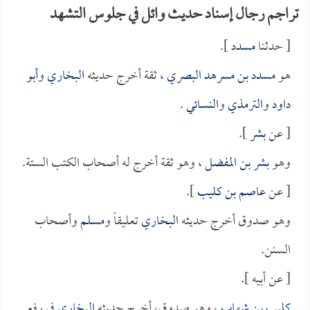
تراجم رجال إسناد حديث وائل في جلوس التشهد
[ حدثنا
مسدد
].
هو
مسدد بن مسرهد البصري
، ثقة أخرج حديثه
البخاري
و
أبو
داود
و
الترمذي
و
النسائي
.
[ عن
بشر
].
وهو
بشر بن المفضل
، وهو ثقة أخرج له أصحاب الكتب الستة.
[ عن
عاصم بن كليب
].
وهو صدوق أخرج حديثه
البخاري
تعليقاً و
مسلم
وأصحاب
السنن.
[ عن أبيه ].
كليب بن شهاب
، وهو صدوق، أخرج حديثه
البخاري
في رفع